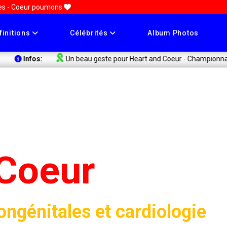
les - Coeur poumons
finitions
Célébrités
Album Photos
Un beau geste pour Heart and Coeur - Championnats de France Min
Coeur
ongénitales et cardiologie