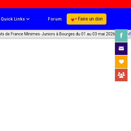
Faire un don
Quick Links
Forum
imes-Juniors à Bourges du 01 au 03 mai 2026
Voir l'info
Pa
Pa
Co
Co
Fa
Fa
F
F