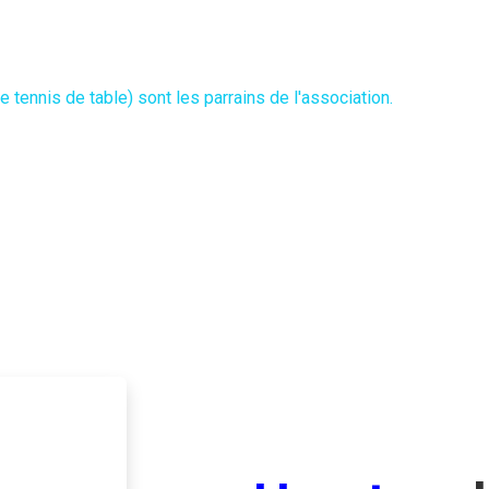
 a été créé en 2000.
pathies congénitales mais aussi à leurs parents et proches le temps des o
tennis de table) sont les parrains de l'association.