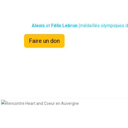
Heart and Coeur
L’ association vient en aide aux enfants atteints de cardio
Alexis
et
Félix Lebrun
(médaillés olympiques de 
Faire un don