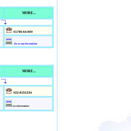
MORE...
01786-64-800
Go to see the website
MORE...
022-8151234
no information