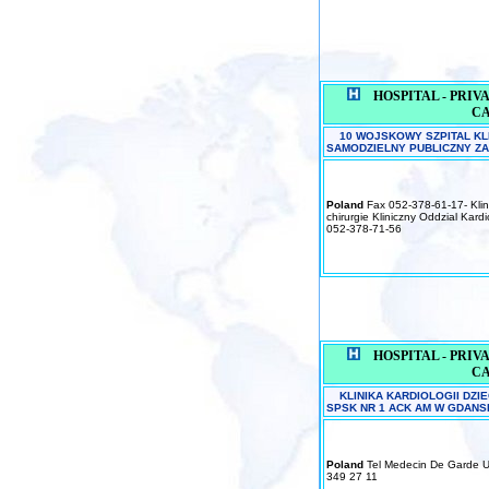
HOSPITAL - PRIVAT
C
10 WOJSKOWY SZPITAL KLI
SAMODZIELNY PUBLICZNY Z
Poland
Fax 052-378-61-17- Klinik
chirurgie Kliniczny Oddzial Kard
052-378-71-56
HOSPITAL - PRIVAT
C
KLINIKA KARDIOLOGII DZ
SPSK NR 1 ACK AM W GDANS
Poland
Tel Medecin De Garde Ur
349 27 11