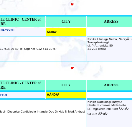
E CLINIC - CENTER of
CITY
ADRESS
ARE
 NACZYN I
Krakw
Klinika Chirurgii Serca, NaczyÅ„ i
Transplantologii
ul. PrÄ…dnicka 80
12 614 20 40 Tel Urgence 012 614 30 57
31-202 krakw
E CLINIC - CENTER of
CITY
ADRESS
ARE
ÅÃ“DÅ¹
TYTUT
Klinika Kardiologii Instytut -
Centrum Zdrowia Matki Polki
ul. Rzgowska 281/289 ÅÃ“DÅ¹
cin Directrice Cardiologie Infantile Doc Dr Hab N Med Andrzej
93-396 ÅÃ³dÅº