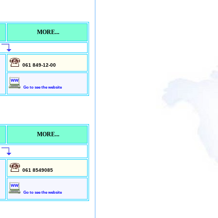
MORE...
061 849-12-00
Go to see the website
MORE...
061 8549085
Go to see the website