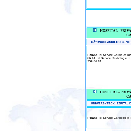
HOSPITAL - PRIVAT
C
GÃ“RNOSLASKIEGO CENT
Poland
Tel Service Cardio-chir
86 44 Tel Service Cardiologie 
359 86 81
HOSPITAL - PRIVAT
C
UNIWERSYTECKI SZPITAL D
Poland
Tel Service Cardiologie