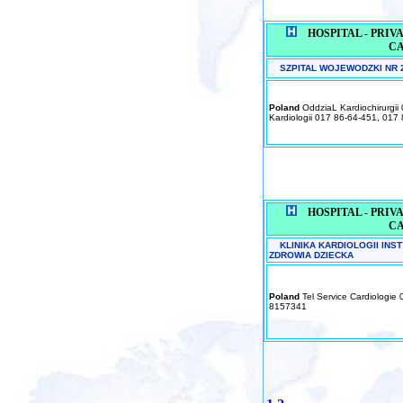
HOSPITAL - PRIVAT
C
SZPITAL WOJEWODZKI NR 
Poland
OddziaL Kardiochirurgii
Kardiologii 017 86-64-451, 017
HOSPITAL - PRIVAT
C
KLINIKA KARDIOLOGII INS
ZDROWIA DZIECKA
Poland
Tel Service Cardiologie
8157341