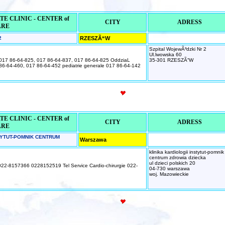
E CLINIC - CENTER of
CITY
ADRESS
ARE
2
RZESZÃ“W
Szpital WojewÃ³dzki Nr 2
Ul.lwowska 60
 017 86-64-825, 017 86-64-837, 017 86-64-825 OddziaL
35-301 RZESZÃ“W
 86-64-460, 017 86-64-452 pediatrie generale 017 86-64-142
E CLINIC - CENTER of
CITY
ADRESS
ARE
TYTUT-POMNIK CENTRUM
Warszawa
klinika kardiologii instytut-pomnik
centrum zdrowia dziecka
ul dzieci polskich 20
 022-8157366 0228152519 Tel Service Cardio-chirurgie 022-
04-730 warszawa
woj. Mazowieckie