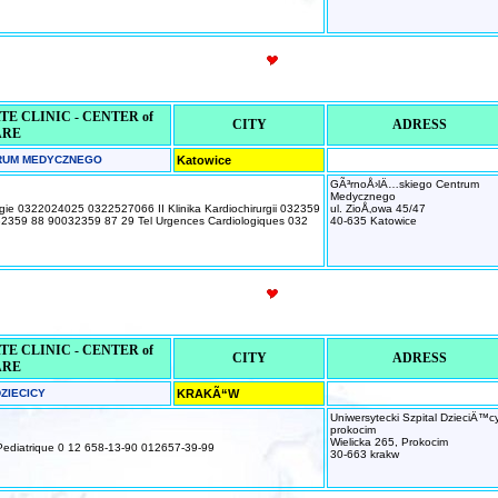
E CLINIC - CENTER of
CITY
ADRESS
ARE
RUM MEDYCZNEGO
Katowice
GÃ³rnoÅ›lÄ…skiego Centrum
Medycznego
urgie 0322024025 0322527066 II Klinika Kardiochirurgii 032359
ul. ZioÅ‚owa 45/47
032359 88 90032359 87 29 Tel Urgences Cardiologiques 032
40-635 Katowice
E CLINIC - CENTER of
CITY
ADRESS
ARE
ZIECICY
KRAKÃ“W
Uniwersytecki Szpital DzieciÄ™c
prokocim
Wielicka 265, Prokocim
 Pediatrique 0 12 658-13-90 012657-39-99
30-663 krakw