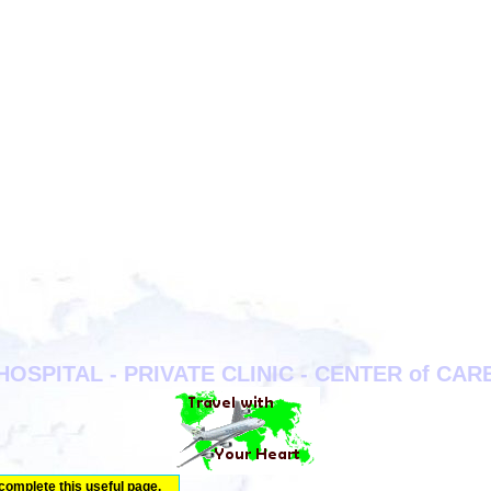
HOSPITAL - PRIVATE CLINIC - CENTER of CAR
 complete this useful page.