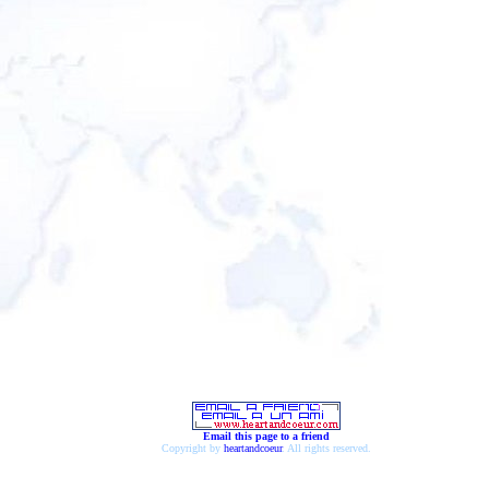
Email this page to a friend
Copyright by
heartandcoeur
. All rights reserved.