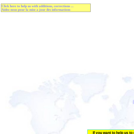
Click here to help us with additions, corrections ...
Aidez nous pour la mise a jour des informations
If you want to help us to