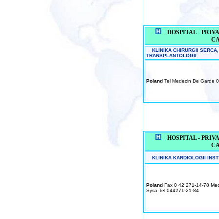
HOSPITAL - PRIVAT
C
KLINIKA CHIRURGII SERCA,
TRANSPLANTOLOGII
Poland
Tel Medecin De Garde 0
HOSPITAL - PRIVAT
C
KLINIKA KARDIOLOGII INS
Poland
Fax 0 42 271-14-78 Mede
Sysa Tel 044271-21-84