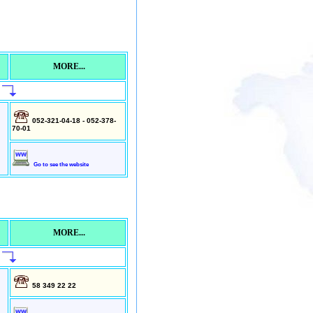
MORE...
052-321-04-18 - 052-378-
70-01
Go to see the website
MORE...
58 349 22 22