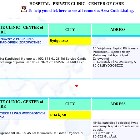
HOSPITAL - PRIVATE CLINIC - CENTER OF CARE
To help you click here to see all countries
Area Code
Listing.
E CLINIC - CENTER of
CITY
ADRESS
ARE
NICZNY Z POLIKLINIK
Bydgoszcz
AKAD OPIEKI ZDROWOTNEJ
10 Wojskowy Szpital Kliniczny z
PoliklinikÄ… Samodzielny
Publiczny ZakÅ‚ad Opieki
a Kardiologii 6 pietro tel. 052-378-61-28 Tel Service Cardio-
Zdrowotnej
iochirurgii 1 pietro Tel : 052-378-71-55 052-378-71-60 Fax :
ul. PowstaÅ„cÃ³w Warszawy 5
85-681BYDGOSZCZ
E CLINIC - CENTER of
CITY
ADRESS
ARE
IECIECEJ I WAD WRODZONYCH
GDAÅƒSK
KU
klinika kardiologii dziecicej i wad
wrodzonych spsk nr 1 ack am w
gdasku
gence 58 349 29 45 Tel Infirmieres De Garde Urgence 58
ul.DÄ™binki 7
80-952 GdaÅ„sk ,