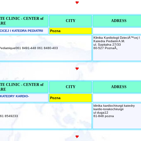
E CLINIC - CENTER of
CITY
ADRESS
ARE
CICEJ I KATEDRA PEDIATRII
Pozna
Klinika Kardiologii DzieciÄ™cej I
Katedra Pediatrii A.M.
ul. Szpitalna 27/33
 Pediatrique061 8491-448 061 8480-403
60-527 PoznaÅ„
E CLINIC - CENTER of
CITY
ADRESS
ARE
 KATEDRY KARDIO-
Pozna
klinika kardiochirurgii katedry
kardio-torakochirurgii
ul duga12
061 8549233
61-848 pozna