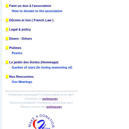
_
Faire un don à l'association
How to donate to the association
_
Décrets et lois ( French Law )
_
Legal & policy
_
Divers - Others
_
Poèmes
Poems
_
Le jardin des étoiles (Hommage)
Garden of stars (In loving memoring of)
_
Nos Rencontres
Our Meetings
Problèmes techniques? Commentaires su le site?
Contactez le
webmaster
Technical problems? Comments about this site?
Please contact the
webmaster