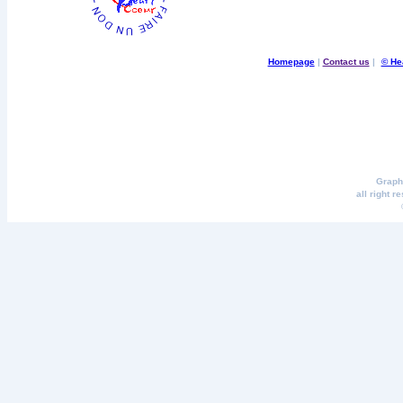
Homepage
|
Contact us
|
© He
Graph
all right r