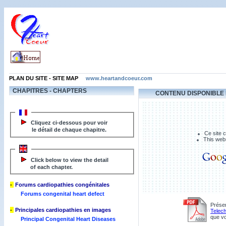
PLAN DU SITE - SITE MAP
www.heartandcoeur.com
CHAPITRES - CHAPTERS
CONTENU DISPONIBLE 
Cliquez ci-dessous pour voir
le détail de chaque chapitre.
Ce site c
This websi
Click below to view the detail
of each chapter.
-
Forums cardiopathies congénitales
Forums congenital heart defect
Présen
-
Principales cardiopathies en images
Telech
que vo
Principal Congenital Heart Diseases