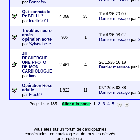
par
Bonnefoy
Qui connais le
11/01/26 20:00
Pr BELLI ?
4 059
39
Dernier message
par 
par
lorette2011
Troubles neuro
11/01/26 08:02
après
986
1
opération aorte
Dernier message
par
S
par
Sylvisabelle
JE
RECHERCHE
26/12/25 16:19
UNE PHOTO
2 461
4
DE MON
Dernier message
par L
CARDIOLOGUE
par
linda
Opération Ross
02/12/25 03:38
adulte
1 822
11
Dernier message
par 
par
Fred69
Page 1 sur 185
Aller à la page
:
1
2
3
4
5
Vous êtes sur un forum de cardiopathies
congénitales, de cardiologie et de tous les dérivés
en cardiologie.