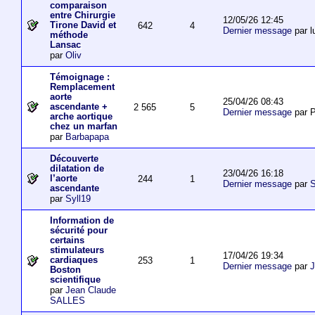
comparaison
entre Chirurgie
12/05/26 12:45
Tirone David et
642
4
Dernier message
par l
méthode
Lansac
par
Oliv
Témoignage :
Remplacement
aorte
25/04/26 08:43
ascendante +
2 565
5
Dernier message
par P
arche aortique
chez un marfan
par
Barbapapa
Découverte
dilatation de
23/04/26 16:18
l’aorte
244
1
Dernier message
par
S
ascendante
par
Syll19
Information de
sécurité pour
certains
stimulateurs
17/04/26 19:34
cardiaques
253
1
Dernier message
par
J
Boston
scientifique
par
Jean Claude
SALLES