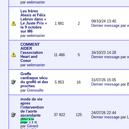
par
webmaster
Les frères
Alexis et Félix
Lebrun dans «
09/10/24 13:40
Le Juste Prix »
1 881
2
Dernier message
par
w
le 9 octobre
sur M6
par
webmaster
COMMENT
AIDER
16/10/23 14:28
l'association
11 466
5
Heart and
Dernier message
par
w
Coeur
par
webmaster
Greffe
cardiaque vécu
31/07/26 15:05
du greffé et des
5 853
16
Dernier message
par B
proches
par
Grenouille
mode de vie
apres
l'intervention
de l'aorte
24/07/26 22:44
37 922
125
ascendante
Dernier message
par 
(
Aller à la
page
:
1
2
3
)
par
Gérard