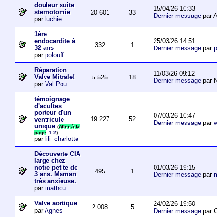
douleur suite
15/04/26 10:33
sternotomie
20 601
33
Dernier message
par A
par
luchie
1ère
25/03/26 14:51
endocardite à
332
1
32 ans
Dernier message
par
p
par
polouff
Réparation
11/03/26 09:12
Valve Mitrale!
5 525
18
Dernier message
par N
par
Val Pou
témoignage
d'adultes
porteur d'un
07/03/26 10:47
19 227
52
ventricule
Dernier message
par
w
unique
(
Aller à la
page
:
1
2
)
par
lili_charlotte
Découverte CIA
large chez
01/03/26 19:15
notre petite de
495
1
3 ans. Maman
Dernier message
par
m
très anxieuse.
par
mathou
Valve aortique
24/02/26 19:50
2 008
5
par
Agnes
Dernier message
par 