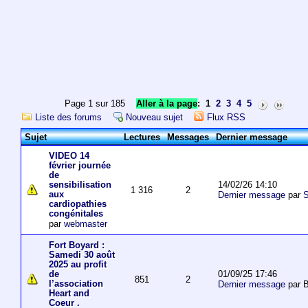
Page 1 sur 185
Aller à la page
:
1
2
3
4
5
Liste des forums
Nouveau sujet
Flux RSS
Sujet
Lectures
Messages
Dernier message
VIDEO 14
février journée
de
14/02/26 14:10
sensibilisation
1 316
2
aux
Dernier message
par
S
cardiopathies
congénitales
par
webmaster
Fort Boyard :
Samedi 30 août
2025 au profit
01/09/25 17:46
de
851
2
l’association
Dernier message
par 
Heart and
Coeur .