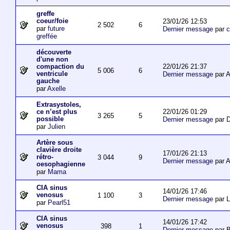
greffe
coeur/foie
23/01/26 12:53
2 502
6
par
future
Dernier message
par
c
greffée
découverte
d'une non
22/01/26 21:37
compaction du
5 006
6
ventricule
Dernier message
par 
gauche
par
Axelle
Extrasystoles,
22/01/26 01:29
ce n’est plus
3 265
5
possible
Dernier message
par D
par
Julien
Artère sous
clavière droite
17/01/26 21:13
rétro-
3 044
9
Dernier message
par 
oesophagienne
par
Mama
CIA sinus
14/01/26 17:46
venosus
1 100
3
Dernier message
par L
par
Pearl51
CIA sinus
14/01/26 17:42
venosus
398
1
Dernier message
par 