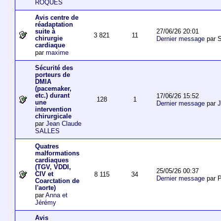
ROQUES
Avis centre de
réadaptation
27/06/26 20:01
suite à
3 821
11
chirurgie
Dernier message
par S
cardiaque
par
maxime
Sécurité des
porteurs de
DMIA
(pacemaker,
etc.) durant
17/06/26 15:52
128
1
une
Dernier message
par
J
intervention
chirurgicale
par
Jean Claude
SALLES
Quatres
malformations
cardiaques
(TGV, VDDI,
25/05/26 00:37
CIV et
8 115
34
Dernier message
par P
Coarctation de
l'aorte)
par
Anna et
Jérémy
Avis