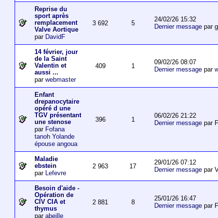
Reprise du
sport après
24/02/26 15:32
remplacement
3 692
5
Dernier message
par 
Valve Aortique
par
DavidF
14 février, jour
de la Saint
09/02/26 08:07
Valentin et
409
1
Dernier message
par
w
aussi ...
par
webmaster
Enfant
drepanocytaire
opéré d une
TGV présentant
06/02/26 21:22
396
1
une stenose
Dernier message
par F
par
Fofana
tanoh Yolande
épouse angoua
Maladie
29/01/26 07:12
ebstein
2 963
17
Dernier message
par V
par
Lefevre
Besoin d'aide -
Opération de
25/01/26 16:47
CIV CIA et
2 881
8
Dernier message
par F
thymus
par
abeille