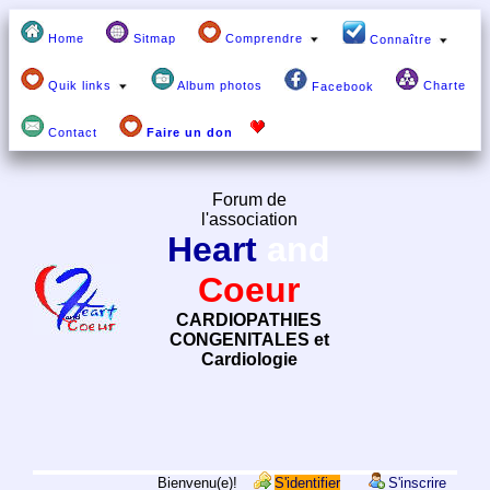
Home
Sitmap
Comprendre
Connaître
Quik links
Album photos
Charte
Facebook
Contact
Faire un don
Forum de
l'association
Heart
and
Coeur
CARDIOPATHIES
CONGENITALES et
Cardiologie
Bienvenu(e)!
S'identifier
S'inscrire