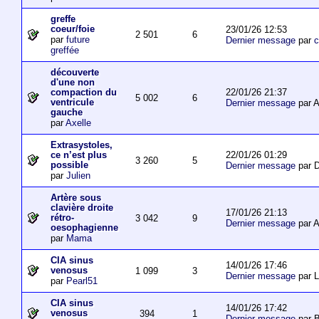
greffe
coeur/foie
23/01/26 12:53
2 501
6
par
future
Dernier message
par
c
greffée
découverte
d'une non
22/01/26 21:37
compaction du
5 002
6
ventricule
Dernier message
par 
gauche
par
Axelle
Extrasystoles,
22/01/26 01:29
ce n’est plus
3 260
5
possible
Dernier message
par D
par
Julien
Artère sous
clavière droite
17/01/26 21:13
rétro-
3 042
9
Dernier message
par 
oesophagienne
par
Mama
CIA sinus
14/01/26 17:46
venosus
1 099
3
Dernier message
par L
par
Pearl51
CIA sinus
14/01/26 17:42
venosus
394
1
Dernier message
par 