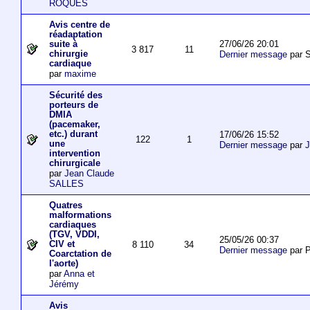
ROQUES
Avis centre de
réadaptation
27/06/26 20:01
suite à
3 817
11
chirurgie
Dernier message
par S
cardiaque
par
maxime
Sécurité des
porteurs de
DMIA
(pacemaker,
etc.) durant
17/06/26 15:52
122
1
une
Dernier message
par
J
intervention
chirurgicale
par
Jean Claude
SALLES
Quatres
malformations
cardiaques
(TGV, VDDI,
25/05/26 00:37
CIV et
8 110
34
Dernier message
par P
Coarctation de
l'aorte)
par
Anna et
Jérémy
Avis