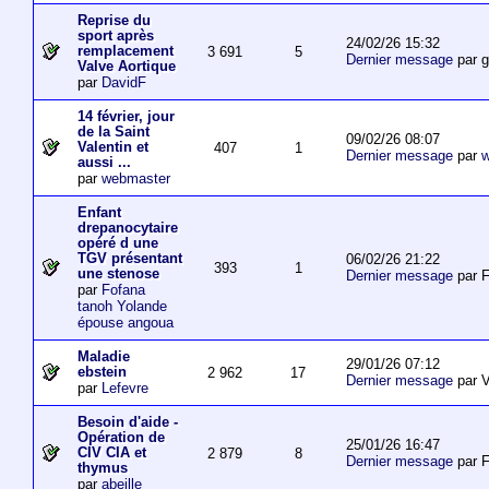
Reprise du
sport après
24/02/26 15:32
remplacement
3 691
5
Dernier message
par 
Valve Aortique
par
DavidF
14 février, jour
de la Saint
09/02/26 08:07
Valentin et
407
1
Dernier message
par
w
aussi ...
par
webmaster
Enfant
drepanocytaire
opéré d une
TGV présentant
06/02/26 21:22
393
1
une stenose
Dernier message
par F
par
Fofana
tanoh Yolande
épouse angoua
Maladie
29/01/26 07:12
ebstein
2 962
17
Dernier message
par V
par
Lefevre
Besoin d'aide -
Opération de
25/01/26 16:47
CIV CIA et
2 879
8
Dernier message
par F
thymus
par
abeille