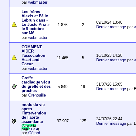
par
webmaster
Les frères
Alexis et Félix
Lebrun dans «
09/10/24 13:40
Le Juste Prix »
1 876
2
Dernier message
par
w
le 9 octobre
sur M6
par
webmaster
COMMENT
AIDER
16/10/23 14:28
l'association
11 465
5
Heart and
Dernier message
par
w
Coeur
par
webmaster
Greffe
cardiaque vécu
31/07/26 15:05
du greffé et des
5 849
16
Dernier message
par B
proches
par
Grenouille
mode de vie
apres
l'intervention
de l'aorte
24/07/26 22:44
37 907
125
ascendante
Dernier message
par 
(
Aller à la
page
:
1
2
3
)
par
Gérard