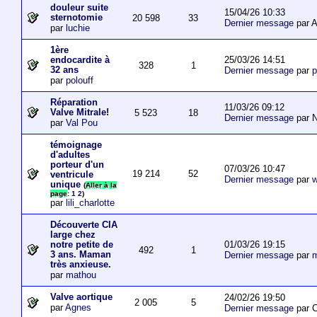
douleur suite
15/04/26 10:33
sternotomie
20 598
33
Dernier message
par A
par
luchie
1ère
25/03/26 14:51
endocardite à
328
1
32 ans
Dernier message
par
p
par
polouff
Réparation
11/03/26 09:12
Valve Mitrale!
5 523
18
Dernier message
par N
par
Val Pou
témoignage
d'adultes
porteur d'un
07/03/26 10:47
19 214
52
ventricule
Dernier message
par
w
unique
(
Aller à la
page
:
1
2
)
par
lili_charlotte
Découverte CIA
large chez
01/03/26 19:15
notre petite de
492
1
3 ans. Maman
Dernier message
par
m
très anxieuse.
par
mathou
Valve aortique
24/02/26 19:50
2 005
5
par
Agnes
Dernier message
par 