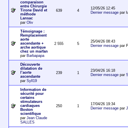
comparaison
entre Chirurgie
12/05/26 12:45
Tirone David et
639
4
Dernier message
par l
méthode
Lansac
par
Oliv
Témoignage :
Remplacement
aorte
25/04/26 08:43
ascendante +
2 555
5
Dernier message
par P
arche aortique
chez un marfan
par
Barbapapa
Découverte
dilatation de
23/04/26 16:18
l’aorte
239
1
Dernier message
par
S
ascendante
par
Syll19
Information de
sécurité pour
certains
stimulateurs
17/04/26 19:34
cardiaques
250
1
Dernier message
par
J
Boston
scientifique
par
Jean Claude
SALLES