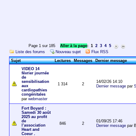
Page 1 sur 185
Aller à la page
:
1
2
3
4
5
Liste des forums
Nouveau sujet
Flux RSS
Sujet
Lectures
Messages
Dernier message
VIDEO 14
février journée
de
14/02/26 14:10
sensibilisation
1 314
2
aux
Dernier message
par
S
cardiopathies
congénitales
par
webmaster
Fort Boyard :
Samedi 30 août
2025 au profit
01/09/25 17:46
de
846
2
l’association
Dernier message
par 
Heart and
Coeur .