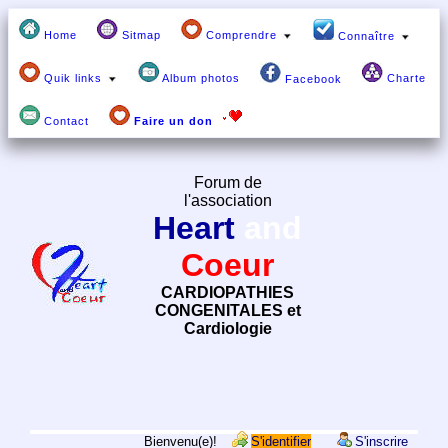
Home
Sitmap
Comprendre
Connaître
Quik links
Album photos
Charte
Facebook
Contact
Faire un don
Forum de
l'association
Heart
and
Coeur
CARDIOPATHIES
CONGENITALES et
Cardiologie
Bienvenu(e)!
S'identifier
S'inscrire