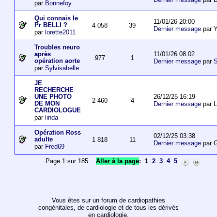
par
Bonnefoy
Qui connais le
11/01/26 20:00
Pr BELLI ?
4 058
39
Dernier message
par 
par
lorette2011
Troubles neuro
11/01/26 08:02
après
977
1
opération aorte
Dernier message
par
S
par
Sylvisabelle
JE
RECHERCHE
26/12/25 16:19
UNE PHOTO
2 460
4
DE MON
Dernier message
par L
CARDIOLOGUE
par
linda
Opération Ross
02/12/25 03:38
adulte
1 818
11
Dernier message
par 
par
Fred69
Page 1 sur 185
Aller à la page
:
1
2
3
4
5
Vous êtes sur un forum de cardiopathies
congénitales, de cardiologie et de tous les dérivés
en cardiologie.