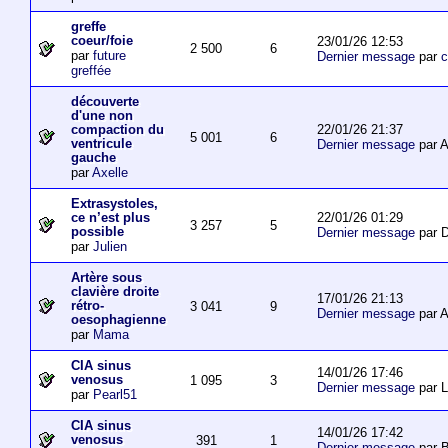
greffe
coeur/foie
23/01/26 12:53
2 500
6
par
future
Dernier message
par
c
greffée
découverte
d'une non
22/01/26 21:37
compaction du
5 001
6
ventricule
Dernier message
par 
gauche
par
Axelle
Extrasystoles,
22/01/26 01:29
ce n’est plus
3 257
5
possible
Dernier message
par D
par
Julien
Artère sous
clavière droite
17/01/26 21:13
rétro-
3 041
9
Dernier message
par 
oesophagienne
par
Mama
CIA sinus
14/01/26 17:46
venosus
1 095
3
Dernier message
par L
par
Pearl51
CIA sinus
14/01/26 17:42
venosus
391
1
Dernier message
par 