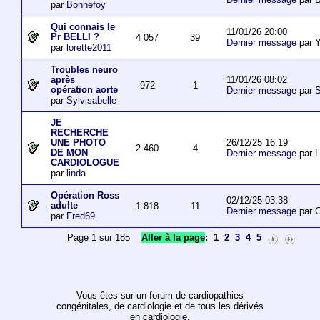
par
Bonnefoy
Qui connais le
11/01/26 20:00
Pr BELLI ?
4 057
39
Dernier message
par 
par
lorette2011
Troubles neuro
11/01/26 08:02
après
972
1
opération aorte
Dernier message
par
S
par
Sylvisabelle
JE
RECHERCHE
26/12/25 16:19
UNE PHOTO
2 460
4
DE MON
Dernier message
par L
CARDIOLOGUE
par
linda
Opération Ross
02/12/25 03:38
adulte
1 818
11
Dernier message
par 
par
Fred69
Page 1 sur 185
Aller à la page
:
1
2
3
4
5
Vous êtes sur un forum de cardiopathies
congénitales, de cardiologie et de tous les dérivés
en cardiologie.