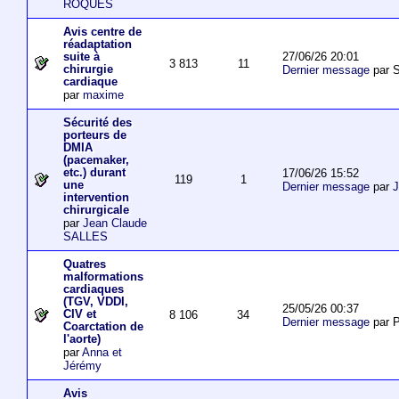
ROQUES
Avis centre de
réadaptation
27/06/26 20:01
suite à
3 813
11
chirurgie
Dernier message
par S
cardiaque
par
maxime
Sécurité des
porteurs de
DMIA
(pacemaker,
etc.) durant
17/06/26 15:52
119
1
une
Dernier message
par
J
intervention
chirurgicale
par
Jean Claude
SALLES
Quatres
malformations
cardiaques
(TGV, VDDI,
25/05/26 00:37
CIV et
8 106
34
Dernier message
par P
Coarctation de
l'aorte)
par
Anna et
Jérémy
Avis