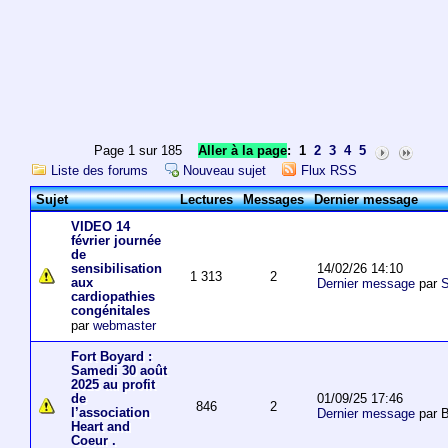
Page 1 sur 185
Aller à la page
:
1
2
3
4
5
Liste des forums
Nouveau sujet
Flux RSS
Sujet
Lectures
Messages
Dernier message
VIDEO 14
février journée
de
14/02/26 14:10
sensibilisation
1 313
2
aux
Dernier message
par
S
cardiopathies
congénitales
par
webmaster
Fort Boyard :
Samedi 30 août
2025 au profit
01/09/25 17:46
de
846
2
l’association
Dernier message
par 
Heart and
Coeur .