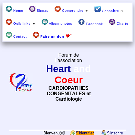
Home
Sitmap
Comprendre
Connaître
Quik links
Album photos
Charte
Facebook
Contact
Faire un don
Forum de
l'association
Heart
and
Coeur
CARDIOPATHIES
CONGENITALES et
Cardiologie
Bienvenu(e)!
S'identifier
S'inscrire