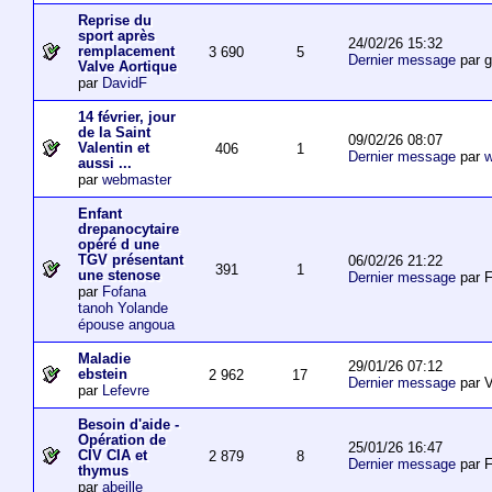
Reprise du
sport après
24/02/26 15:32
remplacement
3 690
5
Dernier message
par 
Valve Aortique
par
DavidF
14 février, jour
de la Saint
09/02/26 08:07
Valentin et
406
1
Dernier message
par
w
aussi ...
par
webmaster
Enfant
drepanocytaire
opéré d une
TGV présentant
06/02/26 21:22
391
1
une stenose
Dernier message
par F
par
Fofana
tanoh Yolande
épouse angoua
Maladie
29/01/26 07:12
ebstein
2 962
17
Dernier message
par V
par
Lefevre
Besoin d'aide -
Opération de
25/01/26 16:47
CIV CIA et
2 879
8
Dernier message
par F
thymus
par
abeille