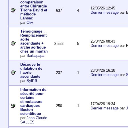
comparaison
entre Chirurgie
12/05/26 12:45
Tirone David et
637
4
Dernier message
par l
méthode
Lansac
par
Oliv
Témoignage :
Remplacement
aorte
25/04/26 08:43
ascendante +
2 553
5
Dernier message
par P
arche aortique
chez un marfan
par
Barbapapa
Découverte
dilatation de
23/04/26 16:18
l’aorte
237
1
Dernier message
par
S
ascendante
par
Syll19
Information de
sécurité pour
certains
stimulateurs
17/04/26 19:34
cardiaques
250
1
Dernier message
par
J
Boston
scientifique
par
Jean Claude
SALLES