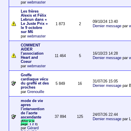
par
webmaster
Les frères
Alexis et Félix
Lebrun dans «
09/10/24 13:40
Le Juste Prix »
1 873
2
Dernier message
par
w
le 9 octobre
sur M6
par
webmaster
COMMENT
AIDER
16/10/23 14:28
l'association
11 464
5
Heart and
Dernier message
par
w
Coeur
par
webmaster
Greffe
cardiaque vécu
31/07/26 15:05
du greffé et des
5 849
16
Dernier message
par B
proches
par
Grenouille
mode de vie
apres
l'intervention
de l'aorte
24/07/26 22:44
37 894
125
ascendante
Dernier message
par 
(
Aller à la
page
:
1
2
3
)
par
Gérard