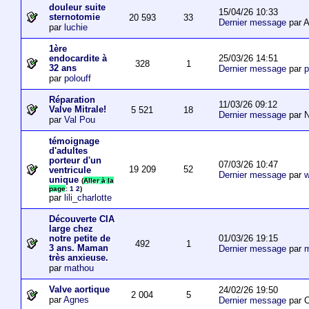
douleur suite
15/04/26 10:33
sternotomie
20 593
33
Dernier message
par A
par
luchie
1ère
25/03/26 14:51
endocardite à
328
1
32 ans
Dernier message
par
p
par
polouff
Réparation
11/03/26 09:12
Valve Mitrale!
5 521
18
Dernier message
par N
par
Val Pou
témoignage
d'adultes
porteur d'un
07/03/26 10:47
19 209
52
ventricule
Dernier message
par
w
unique
(
Aller à la
page
:
1
2
)
par
lili_charlotte
Découverte CIA
large chez
01/03/26 19:15
notre petite de
492
1
3 ans. Maman
Dernier message
par
m
très anxieuse.
par
mathou
Valve aortique
24/02/26 19:50
2 004
5
par
Agnes
Dernier message
par 