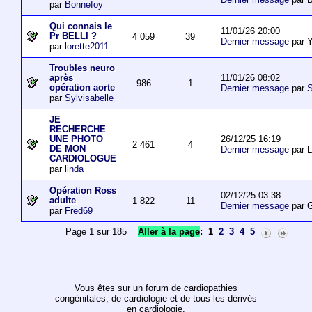
par
Bonnefoy
Qui connais le
11/01/26 20:00
Pr BELLI ?
4 059
39
Dernier message
par 
par
lorette2011
Troubles neuro
11/01/26 08:02
après
986
1
opération aorte
Dernier message
par
S
par
Sylvisabelle
JE
RECHERCHE
26/12/25 16:19
UNE PHOTO
2 461
4
DE MON
Dernier message
par L
CARDIOLOGUE
par
linda
Opération Ross
02/12/25 03:38
adulte
1 822
11
Dernier message
par 
par
Fred69
Page 1 sur 185
Aller à la page
:
1
2
3
4
5
Vous êtes sur un forum de cardiopathies
congénitales, de cardiologie et de tous les dérivés
en cardiologie.