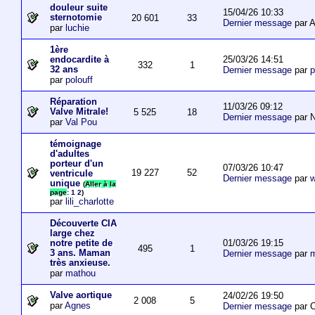
douleur suite
15/04/26 10:33
sternotomie
20 601
33
Dernier message
par A
par
luchie
1ère
25/03/26 14:51
endocardite à
332
1
32 ans
Dernier message
par
p
par
polouff
Réparation
11/03/26 09:12
Valve Mitrale!
5 525
18
Dernier message
par N
par
Val Pou
témoignage
d'adultes
porteur d'un
07/03/26 10:47
19 227
52
ventricule
Dernier message
par
w
unique
(
Aller à la
page
:
1
2
)
par
lili_charlotte
Découverte CIA
large chez
01/03/26 19:15
notre petite de
495
1
3 ans. Maman
Dernier message
par
m
très anxieuse.
par
mathou
Valve aortique
24/02/26 19:50
2 008
5
par
Agnes
Dernier message
par 