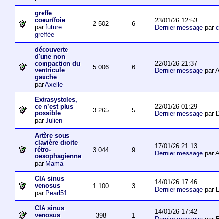
greffe
coeur/foie
23/01/26 12:53
2 502
6
par
future
Dernier message
par
c
greffée
découverte
d'une non
22/01/26 21:37
compaction du
5 006
6
ventricule
Dernier message
par 
gauche
par
Axelle
Extrasystoles,
22/01/26 01:29
ce n’est plus
3 265
5
possible
Dernier message
par D
par
Julien
Artère sous
clavière droite
17/01/26 21:13
rétro-
3 044
9
Dernier message
par 
oesophagienne
par
Mama
CIA sinus
14/01/26 17:46
venosus
1 100
3
Dernier message
par L
par
Pearl51
CIA sinus
14/01/26 17:42
venosus
398
1
Dernier message
par 