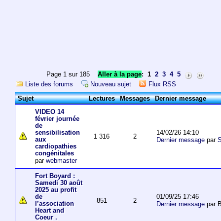
Page 1 sur 185
Aller à la page
:
1
2
3
4
5
Liste des forums
Nouveau sujet
Flux RSS
Sujet
Lectures
Messages
Dernier message
VIDEO 14
février journée
de
14/02/26 14:10
sensibilisation
1 316
2
aux
Dernier message
par
S
cardiopathies
congénitales
par
webmaster
Fort Boyard :
Samedi 30 août
2025 au profit
01/09/25 17:46
de
851
2
l’association
Dernier message
par 
Heart and
Coeur .