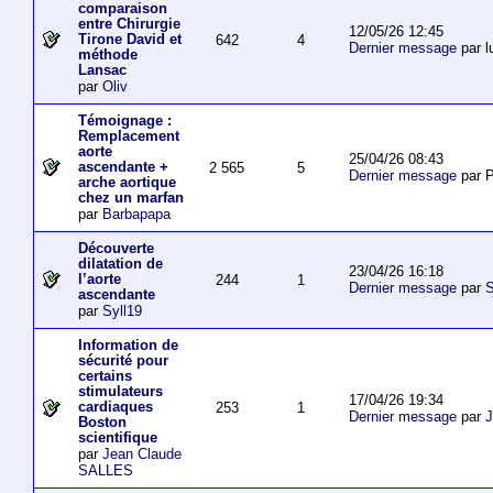
comparaison
entre Chirurgie
12/05/26 12:45
Tirone David et
642
4
Dernier message
par l
méthode
Lansac
par
Oliv
Témoignage :
Remplacement
aorte
25/04/26 08:43
ascendante +
2 565
5
Dernier message
par P
arche aortique
chez un marfan
par
Barbapapa
Découverte
dilatation de
23/04/26 16:18
l’aorte
244
1
Dernier message
par
S
ascendante
par
Syll19
Information de
sécurité pour
certains
stimulateurs
17/04/26 19:34
cardiaques
253
1
Dernier message
par
J
Boston
scientifique
par
Jean Claude
SALLES