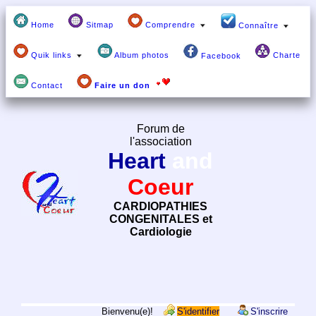
Home
Sitmap
Comprendre
Connaître
Quik links
Album photos
Charte
Facebook
Contact
Faire un don
Forum de
l'association
Heart
and
Coeur
CARDIOPATHIES
CONGENITALES et
Cardiologie
Bienvenu(e)!
S'identifier
S'inscrire