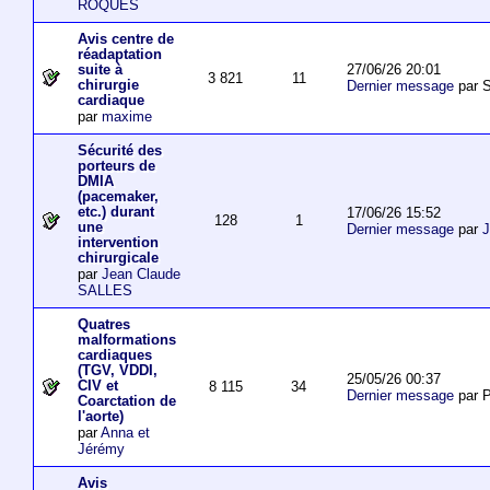
ROQUES
Avis centre de
réadaptation
27/06/26 20:01
suite à
3 821
11
chirurgie
Dernier message
par S
cardiaque
par
maxime
Sécurité des
porteurs de
DMIA
(pacemaker,
etc.) durant
17/06/26 15:52
128
1
une
Dernier message
par
J
intervention
chirurgicale
par
Jean Claude
SALLES
Quatres
malformations
cardiaques
(TGV, VDDI,
25/05/26 00:37
CIV et
8 115
34
Dernier message
par P
Coarctation de
l'aorte)
par
Anna et
Jérémy
Avis