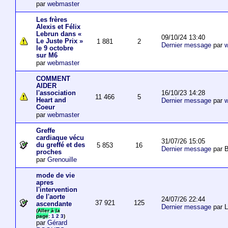
par
webmaster
Les frères
Alexis et Félix
Lebrun dans «
09/10/24 13:40
Le Juste Prix »
1 881
2
Dernier message
par
w
le 9 octobre
sur M6
par
webmaster
COMMENT
AIDER
16/10/23 14:28
l'association
11 466
5
Heart and
Dernier message
par
w
Coeur
par
webmaster
Greffe
cardiaque vécu
31/07/26 15:05
du greffé et des
5 853
16
Dernier message
par B
proches
par
Grenouille
mode de vie
apres
l'intervention
de l'aorte
24/07/26 22:44
37 921
125
ascendante
Dernier message
par 
(
Aller à la
page
:
1
2
3
)
par
Gérard