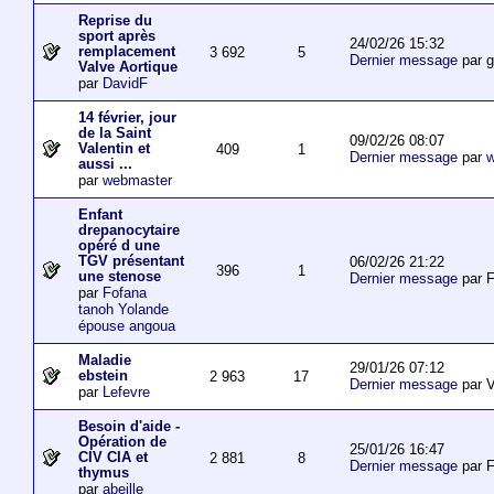
Reprise du
sport après
24/02/26 15:32
remplacement
3 692
5
Dernier message
par 
Valve Aortique
par
DavidF
14 février, jour
de la Saint
09/02/26 08:07
Valentin et
409
1
Dernier message
par
w
aussi ...
par
webmaster
Enfant
drepanocytaire
opéré d une
TGV présentant
06/02/26 21:22
396
1
une stenose
Dernier message
par F
par
Fofana
tanoh Yolande
épouse angoua
Maladie
29/01/26 07:12
ebstein
2 963
17
Dernier message
par V
par
Lefevre
Besoin d'aide -
Opération de
25/01/26 16:47
CIV CIA et
2 881
8
Dernier message
par F
thymus
par
abeille