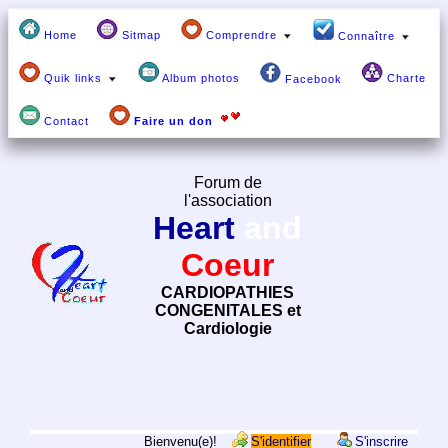
Home
Sitmap
Comprendre
Connaître
Quik links
Album photos
Charte
Facebook
Contact
Faire un don
Forum de
l'association
Heart
and
Coeur
CARDIOPATHIES
CONGENITALES et
Cardiologie
Bienvenu(e)!
S'identifier
S'inscrire