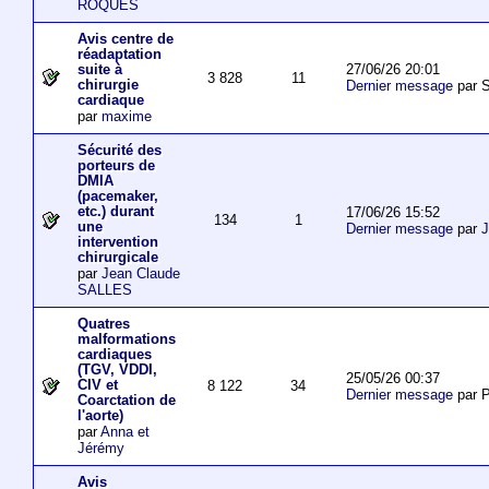
ROQUES
Avis centre de
réadaptation
27/06/26 20:01
suite à
3 828
11
chirurgie
Dernier message
par S
cardiaque
par
maxime
Sécurité des
porteurs de
DMIA
(pacemaker,
etc.) durant
17/06/26 15:52
134
1
une
Dernier message
par
J
intervention
chirurgicale
par
Jean Claude
SALLES
Quatres
malformations
cardiaques
(TGV, VDDI,
25/05/26 00:37
CIV et
8 122
34
Dernier message
par P
Coarctation de
l'aorte)
par
Anna et
Jérémy
Avis