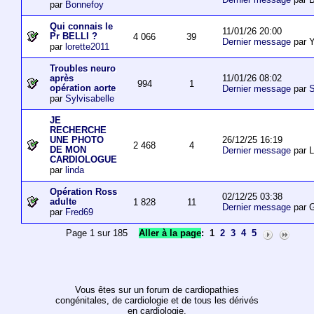
par
Bonnefoy
Qui connais le
11/01/26 20:00
Pr BELLI ?
4 066
39
Dernier message
par 
par
lorette2011
Troubles neuro
11/01/26 08:02
après
994
1
opération aorte
Dernier message
par
S
par
Sylvisabelle
JE
RECHERCHE
26/12/25 16:19
UNE PHOTO
2 468
4
DE MON
Dernier message
par L
CARDIOLOGUE
par
linda
Opération Ross
02/12/25 03:38
adulte
1 828
11
Dernier message
par 
par
Fred69
Page 1 sur 185
Aller à la page
:
1
2
3
4
5
Vous êtes sur un forum de cardiopathies
congénitales, de cardiologie et de tous les dérivés
en cardiologie.