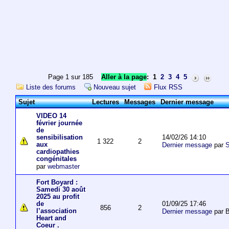
Page 1 sur 185
Aller à la page
:
1
2
3
4
5
Liste des forums
Nouveau sujet
Flux RSS
Sujet
Lectures
Messages
Dernier message
VIDEO 14
février journée
de
14/02/26 14:10
sensibilisation
1 322
2
aux
Dernier message
par
S
cardiopathies
congénitales
par
webmaster
Fort Boyard :
Samedi 30 août
2025 au profit
01/09/25 17:46
de
856
2
l’association
Dernier message
par 
Heart and
Coeur .