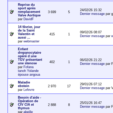
Reprise du
sport après
24/02/26 15:32
remplacement
3 699
5
Dernier message
par 
Valve Aortique
par
DavidF
14 février, jour
de la Saint
09/02/26 08:07
Valentin et
415
1
Dernier message
par
w
aussi ...
par
webmaster
Enfant
drepanocytaire
opéré d une
TGV présentant
06/02/26 21:22
402
1
une stenose
Dernier message
par F
par
Fofana
tanoh Yolande
épouse angoua
Maladie
29/01/26 07:12
ebstein
2 970
17
Dernier message
par V
par
Lefevre
Besoin d'aide -
Opération de
25/01/26 16:47
CIV CIA et
2 888
8
Dernier message
par F
thymus
par
abeille