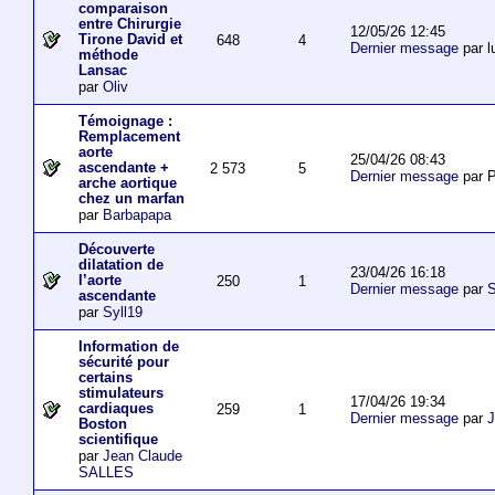
comparaison
entre Chirurgie
12/05/26 12:45
Tirone David et
648
4
Dernier message
par l
méthode
Lansac
par
Oliv
Témoignage :
Remplacement
aorte
25/04/26 08:43
ascendante +
2 573
5
Dernier message
par P
arche aortique
chez un marfan
par
Barbapapa
Découverte
dilatation de
23/04/26 16:18
l’aorte
250
1
Dernier message
par
S
ascendante
par
Syll19
Information de
sécurité pour
certains
stimulateurs
17/04/26 19:34
cardiaques
259
1
Dernier message
par
J
Boston
scientifique
par
Jean Claude
SALLES