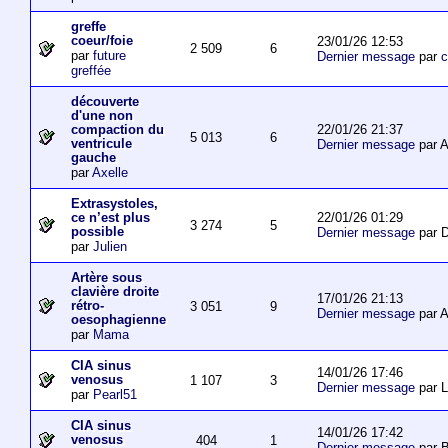
greffe
coeur/foie
23/01/26 12:53
2 509
6
par
future
Dernier message
par
c
greffée
découverte
d'une non
22/01/26 21:37
compaction du
5 013
6
ventricule
Dernier message
par 
gauche
par
Axelle
Extrasystoles,
22/01/26 01:29
ce n’est plus
3 274
5
possible
Dernier message
par D
par
Julien
Artère sous
clavière droite
17/01/26 21:13
rétro-
3 051
9
Dernier message
par 
oesophagienne
par
Mama
CIA sinus
14/01/26 17:46
venosus
1 107
3
Dernier message
par L
par
Pearl51
CIA sinus
14/01/26 17:42
venosus
404
1
Dernier message
par 