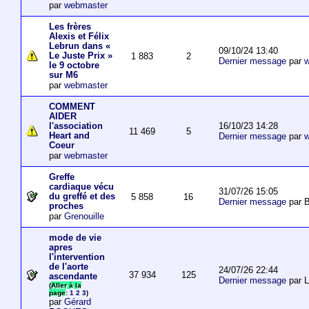
par
webmaster
Les frères
Alexis et Félix
Lebrun dans «
09/10/24 13:40
Le Juste Prix »
1 883
2
Dernier message
par
w
le 9 octobre
sur M6
par
webmaster
COMMENT
AIDER
16/10/23 14:28
l'association
11 469
5
Heart and
Dernier message
par
w
Coeur
par
webmaster
Greffe
cardiaque vécu
31/07/26 15:05
du greffé et des
5 858
16
Dernier message
par B
proches
par
Grenouille
mode de vie
apres
l'intervention
de l'aorte
24/07/26 22:44
37 934
125
ascendante
Dernier message
par 
(
Aller à la
page
:
1
2
3
)
par
Gérard