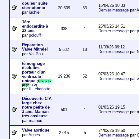
douleur suite
15/04/26 10:33
sternotomie
20 609
33
Dernier message
par A
par
luchie
1ère
25/03/26 14:51
endocardite à
338
1
32 ans
Dernier message
par
p
par
polouff
Réparation
11/03/26 09:12
Valve Mitrale!
5 532
18
Dernier message
par N
par
Val Pou
témoignage
d'adultes
porteur d'un
07/03/26 10:47
19 236
52
ventricule
Dernier message
par
w
unique
(
Aller à la
page
:
1
2
)
par
lili_charlotte
Découverte CIA
large chez
01/03/26 19:15
notre petite de
501
1
3 ans. Maman
Dernier message
par
m
très anxieuse.
par
mathou
Valve aortique
24/02/26 19:50
2 015
5
par
Agnes
Dernier message
par 