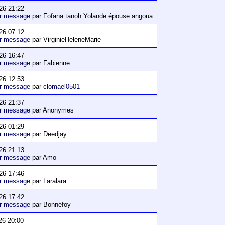
26 21:22
er message
par Fofana tanoh Yolande épouse angoua
26 07:12
er message
par VirginieHeleneMarie
26 16:47
er message
par Fabienne
26 12:53
er message
par
clomael0501
26 21:37
er message
par Anonymes
26 01:29
er message
par Deedjay
26 21:13
er message
par Amo
26 17:46
er message
par Laralara
26 17:42
er message
par Bonnefoy
26 20:00