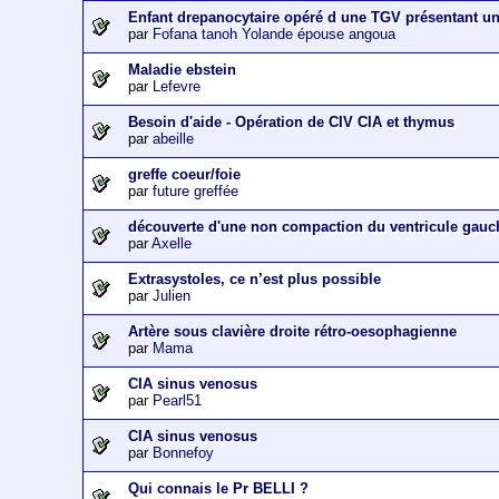
Enfant drepanocytaire opéré d une TGV présentant u
par
Fofana tanoh Yolande épouse angoua
Maladie ebstein
par
Lefevre
Besoin d'aide - Opération de CIV CIA et thymus
par
abeille
greffe coeur/foie
par
future greffée
découverte d'une non compaction du ventricule gauc
par
Axelle
Extrasystoles, ce n’est plus possible
par
Julien
Artère sous clavière droite rétro-oesophagienne
par
Mama
CIA sinus venosus
par
Pearl51
CIA sinus venosus
par
Bonnefoy
Qui connais le Pr BELLI ?