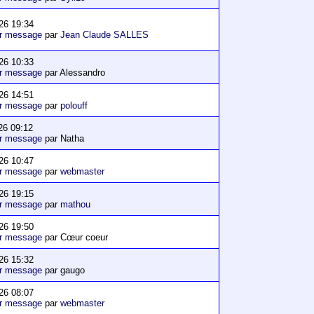
26 19:34
er message
par
Jean Claude SALLES
26 10:33
er message
par Alessandro
26 14:51
er message
par
polouff
26 09:12
er message
par Natha
26 10:47
er message
par
webmaster
26 19:15
er message
par
mathou
26 19:50
er message
par Cœur coeur
26 15:32
er message
par gaugo
26 08:07
er message
par
webmaster