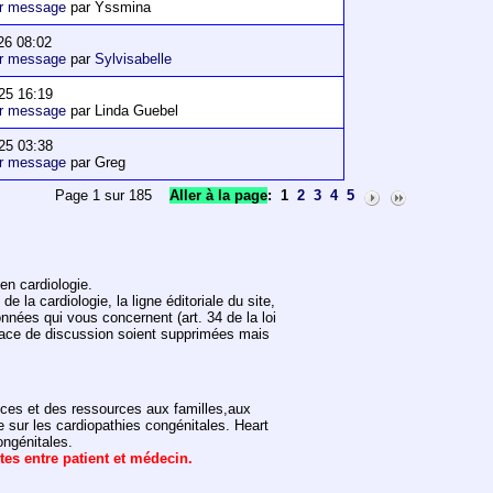
er message
par Yssmina
26 08:02
er message
par
Sylvisabelle
25 16:19
er message
par Linda Guebel
25 03:38
er message
par Greg
Page 1 sur 185
Aller à la page
:
1
2
3
4
5
en cardiologie.
 la cardiologie, la ligne éditoriale du site,
onnées qui vous concernent (art. 34 de la loi
space de discussion soient supprimées mais
vices et des ressources aux familles,aux
e sur les cardiopathies congénitales. Heart
ongénitales.
ntes entre patient et médecin.