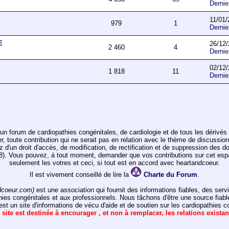
Derni
11/01/
979
1
Derni
E
26/12/
2 460
4
Derni
02/12/
1 818
11
Derni
un forum de cardiopathies congénitales, de cardiologie et de tous les dérivés 
toute contribution qui ne serait pas en relation avec le thème de discussion de
ez d'un droit d'accès, de modification, de rectification et de suppression des d
978). Vous pouvez, á tout moment, demander que vos contributions sur cet e
seulement les votres et ceci, si tout est en accord avec heartandcoeur.
Il est vivement conseillé de lire la
Charte du Forum
.
dcoeur.com)
est une association qui fournit des informations fiables, des ser
hies congénitales et aux professionnels. Nous tâchons d'être une source fiabl
st un site d'informations de vécu d'aide et de soutien sur les cardiopathies c
 site est destinée à encourager , et non à remplacer, les relations exista