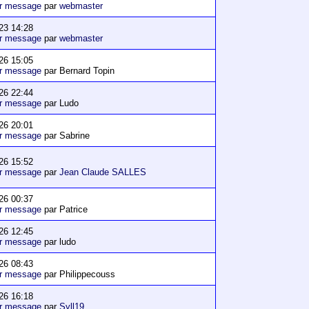
er message
par
webmaster
23 14:28
er message
par
webmaster
26 15:05
er message
par Bernard Topin
26 22:44
er message
par Ludo
26 20:01
er message
par Sabrine
26 15:52
er message
par
Jean Claude SALLES
26 00:37
er message
par Patrice
26 12:45
er message
par ludo
26 08:43
er message
par Philippecouss
26 16:18
er message
par
Syll19