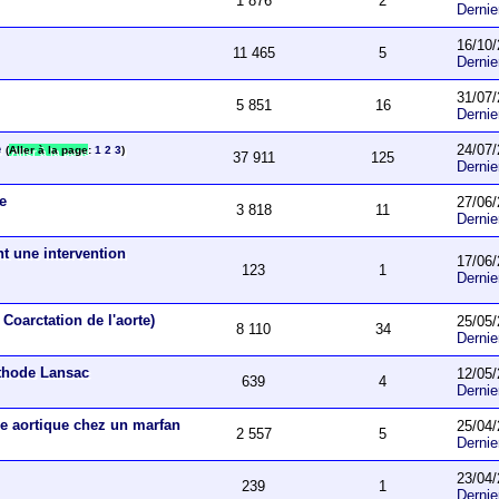
1 876
2
Derni
16/10/
11 465
5
Derni
31/07/
5 851
16
Derni
e
24/07/
(
Aller à la page
:
1
2
3
)
37 911
125
Derni
ue
27/06/
3 818
11
Derni
nt une intervention
17/06/
123
1
Derni
Coarctation de l'aorte)
25/05/
8 110
34
Derni
éthode Lansac
12/05/
639
4
Derni
e aortique chez un marfan
25/04/
2 557
5
Derni
23/04/
239
1
Derni