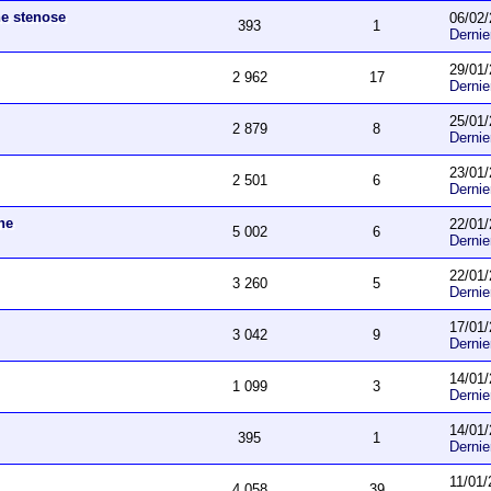
ne stenose
06/02/
393
1
Derni
29/01/
2 962
17
Derni
25/01/
2 879
8
Derni
23/01/
2 501
6
Derni
he
22/01/
5 002
6
Derni
22/01/
3 260
5
Derni
17/01/
3 042
9
Derni
14/01/
1 099
3
Derni
14/01/
395
1
Derni
11/01/
4 058
39