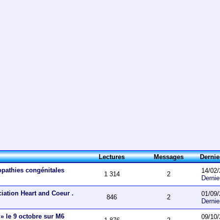
Lectures
Messages
Derni
opathies congénitales
14/02/
1 314
2
Derni
ciation Heart and Coeur .
01/09/
846
2
Derni
 » le 9 octobre sur M6
09/10/