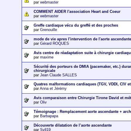
par
webmaster
COMMENT AIDER l'association Heart and Coeur
par
webmaster
Greffe cardiaque vécu du greffé et des proches
par
Grenouille
mode de vie apres l'intervention de l'aorte ascendant
par
Gérard ROQUES
Avis centre de réadaptation suite à chirurgie cardiaq
par
maxime
Sécurité des porteurs de DMIA (pacemaker, etc.) dura
chirurgicale
par
Jean Claude SALLES
Quatres malformations cardiaques (TGV, VDDI, CIV et 
par
Anna et Jérémy
Avis comparaison entre Chirurgie Tirone David et m
par
Oliv
Témoignage : Remplacement aorte ascendante + arch
par
Barbapapa
Découverte dilatation de l’aorte ascendante
par
Syll19