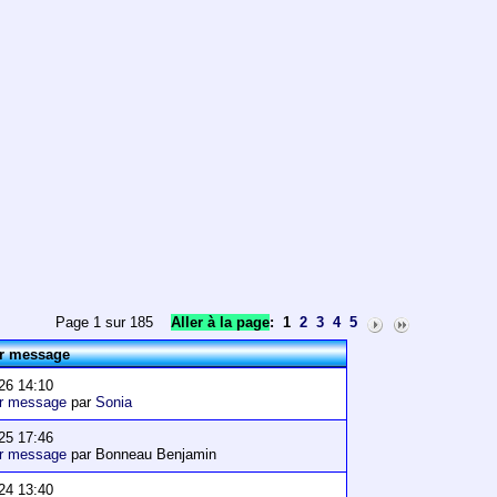
Page 1 sur 185
Aller à la page
:
1
2
3
4
5
er message
26 14:10
er message
par
Sonia
25 17:46
er message
par Bonneau Benjamin
24 13:40