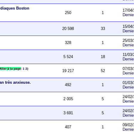
ardiaques Boston
17/04/
250
1
Derni
15/04/
20 598
33
Derni
25/03/
328
1
Derni
11/03/
5 524
18
Derni
07/03/
Aller à la page
:
1
2
)
19 217
52
Derni
an très anxieuse.
01/03/
492
1
Derni
24/02/
2 005
5
Derni
24/02/
3 691
5
Derni
09/02/
407
1
Derni