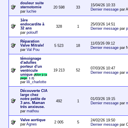
douleur suite
15/04/26 10:33
sternotomie
20 598
33
Dernier message
par A
par
luchie
1ère
25/03/26 14:51
endocardite à
328
1
32 ans
Dernier message
par
p
par
polouff
Réparation
11/03/26 09:12
Valve Mitrale!
5 523
18
Dernier message
par N
par
Val Pou
témoignage
d'adultes
porteur d'un
07/03/26 10:47
19 213
52
ventricule
Dernier message
par
w
unique
(
Aller à la
page
:
1
2
)
par
lili_charlotte
Découverte CIA
large chez
01/03/26 19:15
notre petite de
492
1
3 ans. Maman
Dernier message
par
m
très anxieuse.
par
mathou
Valve aortique
24/02/26 19:50
2 005
5
par
Agnes
Dernier message
par 