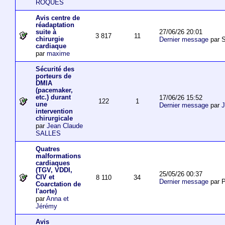
ROQUES
Avis centre de
réadaptation
27/06/26 20:01
suite à
3 817
11
chirurgie
Dernier message
par S
cardiaque
par
maxime
Sécurité des
porteurs de
DMIA
(pacemaker,
etc.) durant
17/06/26 15:52
122
1
une
Dernier message
par
J
intervention
chirurgicale
par
Jean Claude
SALLES
Quatres
malformations
cardiaques
(TGV, VDDI,
25/05/26 00:37
CIV et
8 110
34
Dernier message
par P
Coarctation de
l'aorte)
par
Anna et
Jérémy
Avis