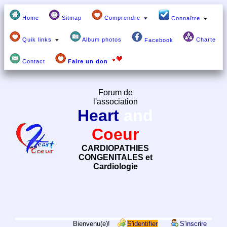
Home
Sitmap
Comprendre
Connaître
Quik links
Album photos
Charte
Facebook
Contact
Faire un don
Forum de
l'association
Heart
and
Coeur
CARDIOPATHIES
CONGENITALES et
Cardiologie
Bienvenu(e)!
S'identifier
S'inscrire