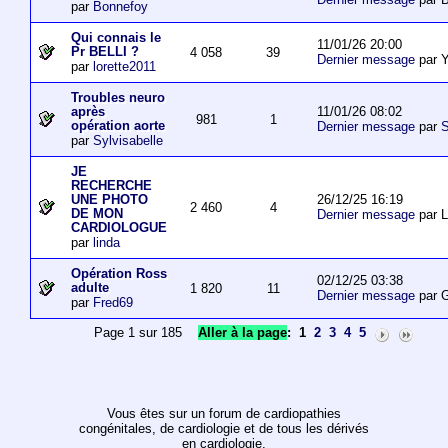
par
Bonnefoy
Qui connais le
11/01/26 20:00
Pr BELLI ?
4 058
39
Dernier message
par 
par
lorette2011
Troubles neuro
11/01/26 08:02
après
981
1
opération aorte
Dernier message
par
S
par
Sylvisabelle
JE
RECHERCHE
26/12/25 16:19
UNE PHOTO
2 460
4
DE MON
Dernier message
par L
CARDIOLOGUE
par
linda
Opération Ross
02/12/25 03:38
adulte
1 820
11
Dernier message
par 
par
Fred69
Page 1 sur 185
Aller à la page
:
1
2
3
4
5
Vous êtes sur un forum de cardiopathies
congénitales, de cardiologie et de tous les dérivés
en cardiologie.