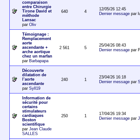
comparaison
entre Chirurgie
12/05/26 12:45
Tirone David et
640
4
Dernier message
par l
méthode
Lansac
par
Oliv
Témoignage :
Remplacement
aorte
25/04/26 08:43
ascendante +
2 561
5
Dernier message
par P
arche aortique
chez un marfan
par
Barbapapa
Découverte
dilatation de
23/04/26 16:18
l’aorte
240
1
Dernier message
par
S
ascendante
par
Syll19
Information de
sécurité pour
certains
stimulateurs
17/04/26 19:34
cardiaques
250
1
Dernier message
par
J
Boston
scientifique
par
Jean Claude
SALLES