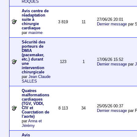
ROQUES
Avis centre de
réadaptation
27/06/26 20:01
suite à
3 819
11
chirurgie
Dernier message
par S
cardiaque
par
maxime
Sécurité des
porteurs de
DMIA
(pacemaker,
etc.) durant
17/06/26 15:52
123
1
une
Dernier message
par
J
intervention
chirurgicale
par
Jean Claude
SALLES
Quatres
malformations
cardiaques
(TGV, VDDI,
25/05/26 00:37
CIV et
8 113
34
Dernier message
par P
Coarctation de
l'aorte)
par
Anna et
Jérémy
Avis