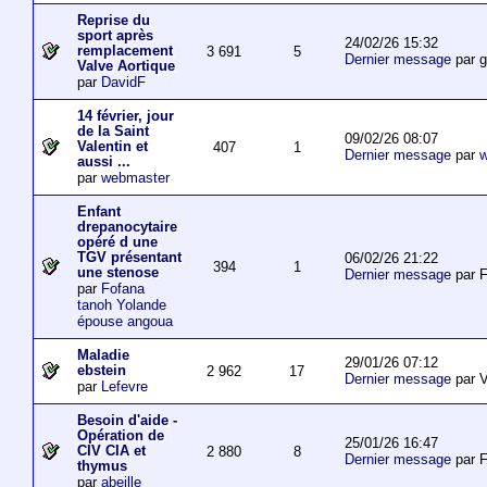
Reprise du
sport après
24/02/26 15:32
remplacement
3 691
5
Dernier message
par 
Valve Aortique
par
DavidF
14 février, jour
de la Saint
09/02/26 08:07
Valentin et
407
1
Dernier message
par
w
aussi ...
par
webmaster
Enfant
drepanocytaire
opéré d une
TGV présentant
06/02/26 21:22
394
1
une stenose
Dernier message
par F
par
Fofana
tanoh Yolande
épouse angoua
Maladie
29/01/26 07:12
ebstein
2 962
17
Dernier message
par V
par
Lefevre
Besoin d'aide -
Opération de
25/01/26 16:47
CIV CIA et
2 880
8
Dernier message
par F
thymus
par
abeille