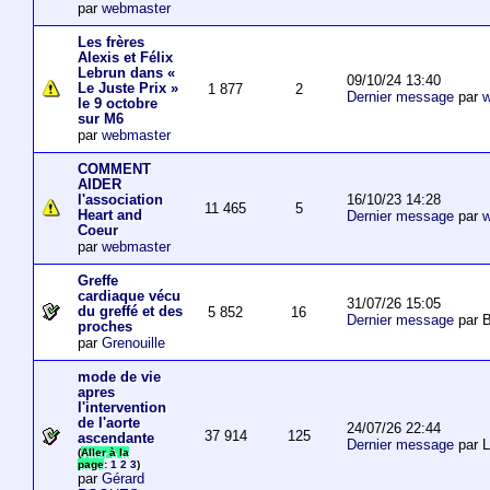
par
webmaster
Les frères
Alexis et Félix
Lebrun dans «
09/10/24 13:40
Le Juste Prix »
1 877
2
Dernier message
par
w
le 9 octobre
sur M6
par
webmaster
COMMENT
AIDER
16/10/23 14:28
l'association
11 465
5
Heart and
Dernier message
par
w
Coeur
par
webmaster
Greffe
cardiaque vécu
31/07/26 15:05
du greffé et des
5 852
16
Dernier message
par B
proches
par
Grenouille
mode de vie
apres
l'intervention
de l'aorte
24/07/26 22:44
37 914
125
ascendante
Dernier message
par 
(
Aller à la
page
:
1
2
3
)
par
Gérard