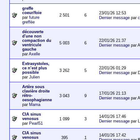
greffe
coeur/foie
23/01/26 12:53
2 501
6
par
future
Dernier message
par
c
greffée
découverte
d'une non
22/01/26 21:37
compaction du
5 003
6
ventricule
Dernier message
par 
gauche
par
Axelle
Extrasystoles,
22/01/26 01:29
ce n’est plus
3 262
5
possible
Dernier message
par D
par
Julien
Artère sous
clavière droite
17/01/26 21:13
rétro-
3 043
9
Dernier message
par 
oesophagienne
par
Mama
CIA sinus
14/01/26 17:46
venosus
1 099
3
Dernier message
par L
par
Pearl51
CIA sinus
14/01/26 17:42
venosus
395
1
Dernier message
par 