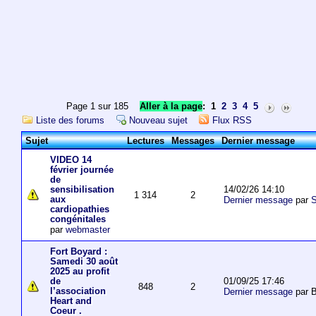
Page 1 sur 185
Aller à la page
:
1
2
3
4
5
Liste des forums
Nouveau sujet
Flux RSS
Sujet
Lectures
Messages
Dernier message
VIDEO 14
février journée
de
14/02/26 14:10
sensibilisation
1 314
2
aux
Dernier message
par
S
cardiopathies
congénitales
par
webmaster
Fort Boyard :
Samedi 30 août
2025 au profit
01/09/25 17:46
de
848
2
l’association
Dernier message
par 
Heart and
Coeur .