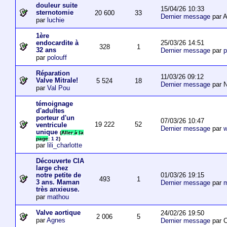
douleur suite
15/04/26 10:33
sternotomie
20 600
33
Dernier message
par A
par
luchie
1ère
25/03/26 14:51
endocardite à
328
1
32 ans
Dernier message
par
p
par
polouff
Réparation
11/03/26 09:12
Valve Mitrale!
5 524
18
Dernier message
par N
par
Val Pou
témoignage
d'adultes
porteur d'un
07/03/26 10:47
19 222
52
ventricule
Dernier message
par
w
unique
(
Aller à la
page
:
1
2
)
par
lili_charlotte
Découverte CIA
large chez
01/03/26 19:15
notre petite de
493
1
3 ans. Maman
Dernier message
par
m
très anxieuse.
par
mathou
Valve aortique
24/02/26 19:50
2 006
5
par
Agnes
Dernier message
par 