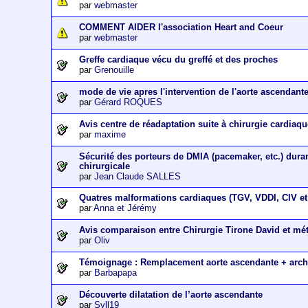
par
webmaster
COMMENT AIDER l'association Heart and Coeur
par
webmaster
Greffe cardiaque vécu du greffé et des proches
par
Grenouille
mode de vie apres l'intervention de l'aorte ascendant
par
Gérard ROQUES
Avis centre de réadaptation suite à chirurgie cardiaq
par
maxime
Sécurité des porteurs de DMIA (pacemaker, etc.) dura
chirurgicale
par
Jean Claude SALLES
Quatres malformations cardiaques (TGV, VDDI, CIV et 
par
Anna et Jérémy
Avis comparaison entre Chirurgie Tirone David et m
par
Oliv
Témoignage : Remplacement aorte ascendante + arch
par
Barbapapa
Découverte dilatation de l’aorte ascendante
par
Syll19