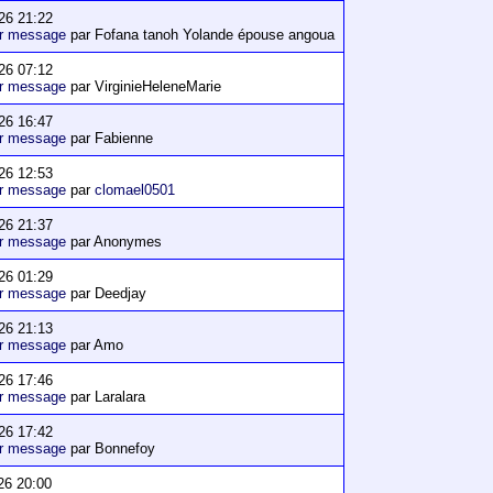
26 21:22
er message
par Fofana tanoh Yolande épouse angoua
26 07:12
er message
par VirginieHeleneMarie
26 16:47
er message
par Fabienne
26 12:53
er message
par
clomael0501
26 21:37
er message
par Anonymes
26 01:29
er message
par Deedjay
26 21:13
er message
par Amo
26 17:46
er message
par Laralara
26 17:42
er message
par Bonnefoy
26 20:00