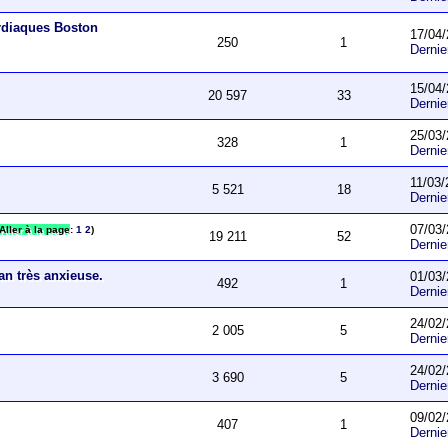
ardiaques Boston
17/04/
250
1
Derni
15/04/
20 597
33
Derni
25/03/
328
1
Derni
11/03/
5 521
18
Derni
07/03/
Aller à la page
:
1
2
)
19 211
52
Derni
an très anxieuse.
01/03/
492
1
Derni
24/02/
2 005
5
Derni
24/02/
3 690
5
Derni
09/02/
407
1
Derni