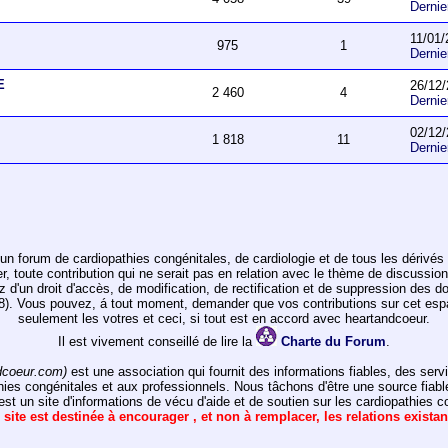
Derni
11/01/
975
1
Derni
E
26/12/
2 460
4
Derni
02/12/
1 818
11
Derni
un forum de cardiopathies congénitales, de cardiologie et de tous les dérivés 
toute contribution qui ne serait pas en relation avec le thème de discussion de
ez d'un droit d'accès, de modification, de rectification et de suppression des d
978). Vous pouvez, á tout moment, demander que vos contributions sur cet e
seulement les votres et ceci, si tout est en accord avec heartandcoeur.
Il est vivement conseillé de lire la
Charte du Forum
.
dcoeur.com)
est une association qui fournit des informations fiables, des ser
hies congénitales et aux professionnels. Nous tâchons d'être une source fiabl
st un site d'informations de vécu d'aide et de soutien sur les cardiopathies c
 site est destinée à encourager , et non à remplacer, les relations exista