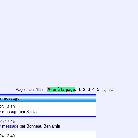
Page 1 sur 185
Aller à la page
:
1
2
3
4
5
er message
26 14:10
er message
par
Sonia
25 17:46
er message
par Bonneau Benjamin
24 13:40