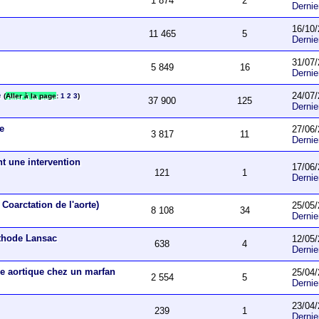
1 874
2
Derni
16/10/
11 465
5
Derni
31/07/
5 849
16
Derni
e
24/07/
(
Aller à la page
:
1
2
3
)
37 900
125
Derni
ue
27/06/
3 817
11
Derni
nt une intervention
17/06/
121
1
Derni
Coarctation de l'aorte)
25/05/
8 108
34
Derni
éthode Lansac
12/05/
638
4
Derni
e aortique chez un marfan
25/04/
2 554
5
Derni
23/04/
239
1
Derni