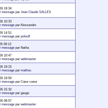
26 19:34
er message
par
Jean Claude SALLES
26 10:33
er message
par Alessandro
26 14:51
er message
par
polouff
26 09:12
er message
par Natha
26 10:47
er message
par
webmaster
26 19:15
er message
par
mathou
26 19:50
er message
par Cœur coeur
26 15:32
er message
par gaugo
26 08:07
er message
par
webmaster