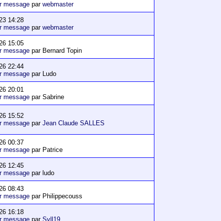
er message
par
webmaster
23 14:28
er message
par
webmaster
26 15:05
er message
par Bernard Topin
26 22:44
er message
par Ludo
26 20:01
er message
par Sabrine
26 15:52
er message
par
Jean Claude SALLES
26 00:37
er message
par Patrice
26 12:45
er message
par ludo
26 08:43
er message
par Philippecouss
26 16:18
er message
par
Syll19