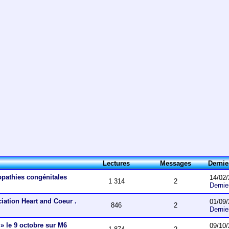
Lectures
Messages
Derni
opathies congénitales
14/02/
1 314
2
Derni
ciation Heart and Coeur .
01/09/
846
2
Derni
 » le 9 octobre sur M6
09/10/