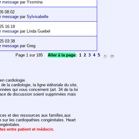
er message
par Yssmina
26 08:02
er message
par
Sylvisabelle
25 16:19
er message
par Linda Guebel
25 03:38
er message
par Greg
Page 1 sur 185
Aller à la page
:
1
2
3
4
5
en cardiologie.
 la cardiologie, la ligne éditoriale du site,
onnées qui vous concernent (art. 34 de la loi
space de discussion soient supprimées mais
vices et des ressources aux familles,aux
e sur les cardiopathies congénitales. Heart
ongénitales.
ntes entre patient et médecin.