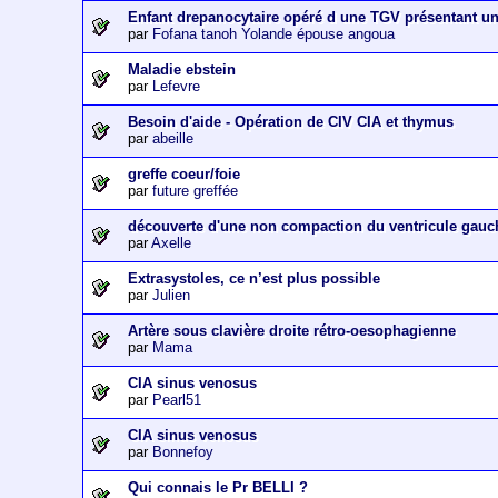
Enfant drepanocytaire opéré d une TGV présentant u
par
Fofana tanoh Yolande épouse angoua
Maladie ebstein
par
Lefevre
Besoin d'aide - Opération de CIV CIA et thymus
par
abeille
greffe coeur/foie
par
future greffée
découverte d'une non compaction du ventricule gauc
par
Axelle
Extrasystoles, ce n’est plus possible
par
Julien
Artère sous clavière droite rétro-oesophagienne
par
Mama
CIA sinus venosus
par
Pearl51
CIA sinus venosus
par
Bonnefoy
Qui connais le Pr BELLI ?