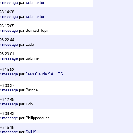
er message
par
webmaster
23 14:28
er message
par
webmaster
26 15:05
er message
par Bernard Topin
26 22:44
er message
par Ludo
26 20:01
er message
par Sabrine
26 15:52
er message
par
Jean Claude SALLES
26 00:37
er message
par Patrice
26 12:45
er message
par ludo
26 08:43
er message
par Philippecouss
26 16:18
er message
par
Syll19