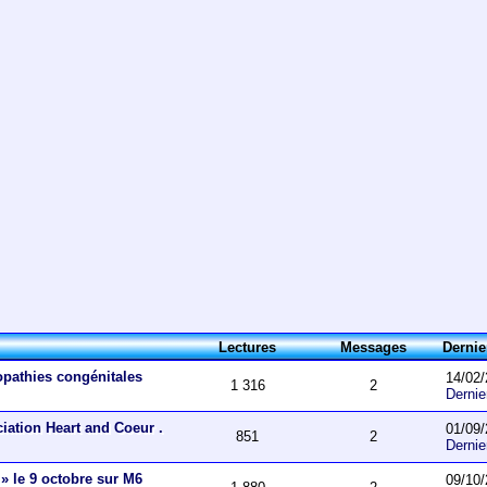
Lectures
Messages
Derni
opathies congénitales
14/02/
1 316
2
Derni
ciation Heart and Coeur .
01/09/
851
2
Derni
 » le 9 octobre sur M6
09/10/