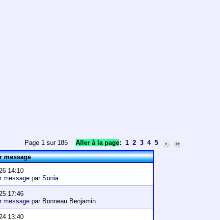
Page 1 sur 185
Aller à la page
:
1
2
3
4
5
er message
26 14:10
er message
par
Sonia
25 17:46
er message
par Bonneau Benjamin
24 13:40