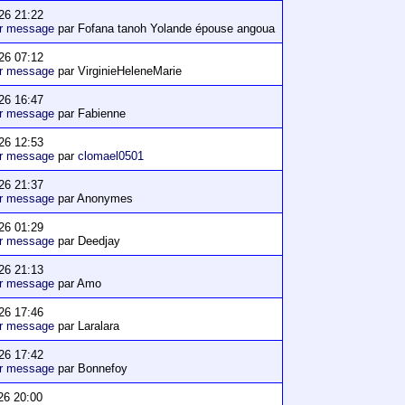
26 21:22
er message
par Fofana tanoh Yolande épouse angoua
26 07:12
er message
par VirginieHeleneMarie
26 16:47
er message
par Fabienne
26 12:53
er message
par
clomael0501
26 21:37
er message
par Anonymes
26 01:29
er message
par Deedjay
26 21:13
er message
par Amo
26 17:46
er message
par Laralara
26 17:42
er message
par Bonnefoy
26 20:00