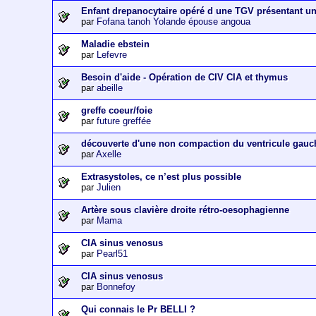
Enfant drepanocytaire opéré d une TGV présentant u
par
Fofana tanoh Yolande épouse angoua
Maladie ebstein
par
Lefevre
Besoin d'aide - Opération de CIV CIA et thymus
par
abeille
greffe coeur/foie
par
future greffée
découverte d'une non compaction du ventricule gauc
par
Axelle
Extrasystoles, ce n’est plus possible
par
Julien
Artère sous clavière droite rétro-oesophagienne
par
Mama
CIA sinus venosus
par
Pearl51
CIA sinus venosus
par
Bonnefoy
Qui connais le Pr BELLI ?