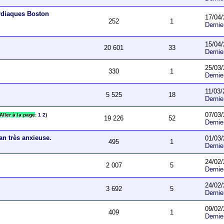
ardiaques Boston
17/04/
252
1
Derni
15/04/
20 601
33
Derni
25/03/
330
1
Derni
11/03/
5 525
18
Derni
07/03/
Aller à la page
:
1
2
)
19 226
52
Derni
an très anxieuse.
01/03/
495
1
Derni
24/02/
2 007
5
Derni
24/02/
3 692
5
Derni
09/02/
409
1
Derni