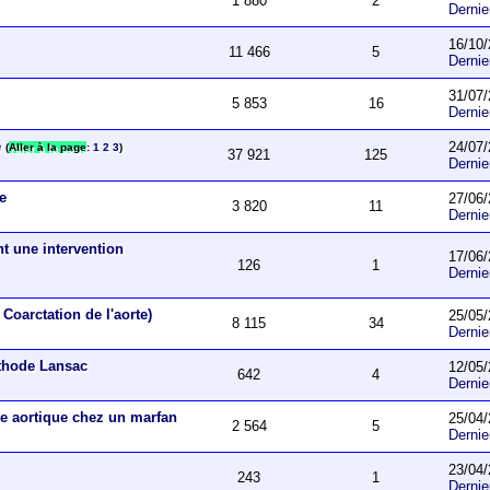
1 880
2
Derni
16/10/
11 466
5
Derni
31/07/
5 853
16
Derni
e
24/07/
(
Aller à la page
:
1
2
3
)
37 921
125
Derni
ue
27/06/
3 820
11
Derni
nt une intervention
17/06/
126
1
Derni
Coarctation de l'aorte)
25/05/
8 115
34
Derni
éthode Lansac
12/05/
642
4
Derni
e aortique chez un marfan
25/04/
2 564
5
Derni
23/04/
243
1
Derni