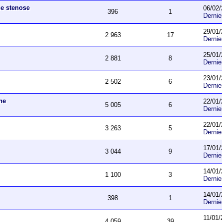
ne stenose
06/02/
396
1
Derni
29/01/
2 963
17
Derni
25/01/
2 881
8
Derni
23/01/
2 502
6
Derni
he
22/01/
5 005
6
Derni
22/01/
3 263
5
Derni
17/01/
3 044
9
Derni
14/01/
1 100
3
Derni
14/01/
398
1
Derni
11/01/
4 059
39