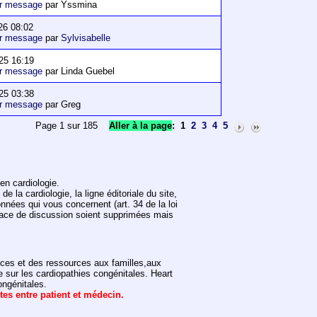
er message
par Yssmina
26 08:02
er message
par
Sylvisabelle
25 16:19
er message
par Linda Guebel
25 03:38
er message
par Greg
Page 1 sur 185
Aller à la page
:
1
2
3
4
5
en cardiologie.
 la cardiologie, la ligne éditoriale du site,
onnées qui vous concernent (art. 34 de la loi
space de discussion soient supprimées mais
vices et des ressources aux familles,aux
e sur les cardiopathies congénitales. Heart
ongénitales.
ntes entre patient et médecin.