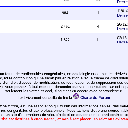
Derni
11/01/
984
1
Derni
E
26/12/
2 461
4
Derni
02/12/
1 822
11
Derni
un forum de cardiopathies congénitales, de cardiologie et de tous les dérivés 
toute contribution qui ne serait pas en relation avec le thème de discussion de
ez d'un droit d'accès, de modification, de rectification et de suppression des d
978). Vous pouvez, á tout moment, demander que vos contributions sur cet e
seulement les votres et ceci, si tout est en accord avec heartandcoeur.
Il est vivement conseillé de lire la
Charte du Forum
.
dcoeur.com)
est une association qui fournit des informations fiables, des ser
hies congénitales et aux professionnels. Nous tâchons d'être une source fiabl
st un site d'informations de vécu d'aide et de soutien sur les cardiopathies c
 site est destinée à encourager , et non à remplacer, les relations exista