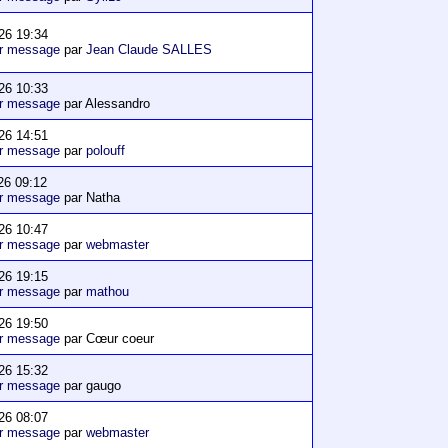
26 19:34
er message
par
Jean Claude SALLES
26 10:33
er message
par Alessandro
26 14:51
er message
par
polouff
26 09:12
er message
par Natha
26 10:47
er message
par
webmaster
26 19:15
er message
par
mathou
26 19:50
er message
par Cœur coeur
26 15:32
er message
par gaugo
26 08:07
er message
par
webmaster