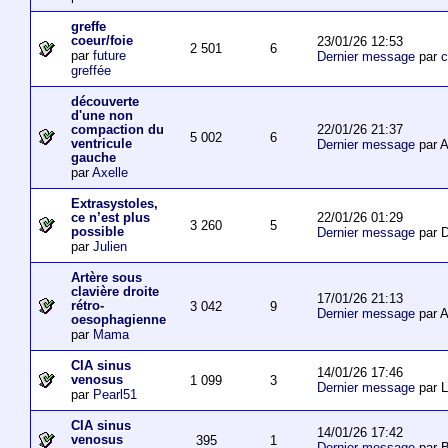
greffe
coeur/foie
23/01/26 12:53
2 501
6
par
future
Dernier message
par
c
greffée
découverte
d'une non
22/01/26 21:37
compaction du
5 002
6
ventricule
Dernier message
par 
gauche
par
Axelle
Extrasystoles,
22/01/26 01:29
ce n’est plus
3 260
5
possible
Dernier message
par D
par
Julien
Artère sous
clavière droite
17/01/26 21:13
rétro-
3 042
9
Dernier message
par 
oesophagienne
par
Mama
CIA sinus
14/01/26 17:46
venosus
1 099
3
Dernier message
par L
par
Pearl51
CIA sinus
14/01/26 17:42
venosus
395
1
Dernier message
par 