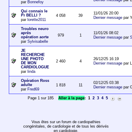
par
Bonnefoy
Qui connais le
11/01/26 20:00
Pr BELLI ?
4 058
39
Dernier message
par 
par
lorette2011
Troubles neuro
11/01/26 08:02
après
979
1
opération aorte
Dernier message
par
S
par
Sylvisabelle
JE
RECHERCHE
26/12/25 16:19
UNE PHOTO
2 460
4
DE MON
Dernier message
par L
CARDIOLOGUE
par
linda
Opération Ross
02/12/25 03:38
adulte
1 818
11
Dernier message
par 
par
Fred69
Page 1 sur 185
Aller à la page
:
1
2
3
4
5
Vous êtes sur un forum de cardiopathies
congénitales, de cardiologie et de tous les dérivés
en cardiologie.