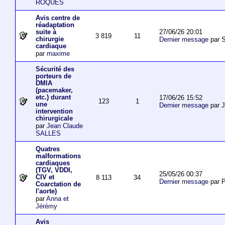
ROQUES
Avis centre de
réadaptation
27/06/26 20:01
suite à
3 819
11
chirurgie
Dernier message
par S
cardiaque
par
maxime
Sécurité des
porteurs de
DMIA
(pacemaker,
etc.) durant
17/06/26 15:52
123
1
une
Dernier message
par
J
intervention
chirurgicale
par
Jean Claude
SALLES
Quatres
malformations
cardiaques
(TGV, VDDI,
25/05/26 00:37
CIV et
8 113
34
Dernier message
par P
Coarctation de
l'aorte)
par
Anna et
Jérémy
Avis