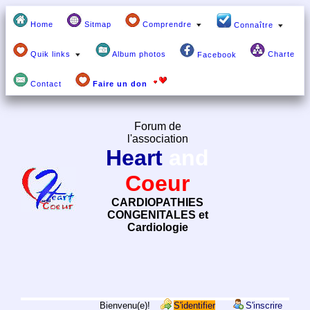
Home
Sitmap
Comprendre
Connaître
Quik links
Album photos
Charte
Facebook
Contact
Faire un don
Forum de
l'association
Heart
and
Coeur
CARDIOPATHIES
CONGENITALES et
Cardiologie
Bienvenu(e)!
S'identifier
S'inscrire