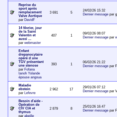
Reprise du
sport après
24/02/26 15:32
remplacement
3 691
5
Dernier message
par 
Valve Aortique
par
DavidF
14 février, jour
de la Saint
09/02/26 08:07
Valentin et
407
1
Dernier message
par
w
aussi ...
par
webmaster
Enfant
drepanocytaire
opéré d une
TGV présentant
06/02/26 21:22
393
1
une stenose
Dernier message
par F
par
Fofana
tanoh Yolande
épouse angoua
Maladie
29/01/26 07:12
ebstein
2 962
17
Dernier message
par V
par
Lefevre
Besoin d'aide -
Opération de
25/01/26 16:47
CIV CIA et
2 879
8
Dernier message
par F
thymus
par
abeille