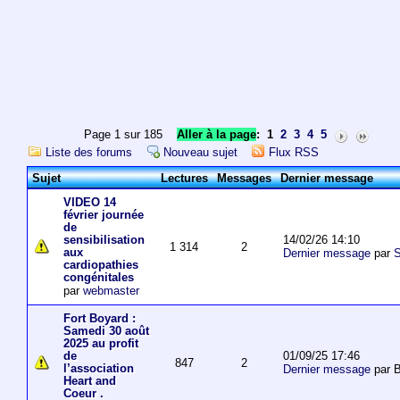
Page 1 sur 185
Aller à la page
:
1
2
3
4
5
Liste des forums
Nouveau sujet
Flux RSS
Sujet
Lectures
Messages
Dernier message
VIDEO 14
février journée
de
14/02/26 14:10
sensibilisation
1 314
2
aux
Dernier message
par
S
cardiopathies
congénitales
par
webmaster
Fort Boyard :
Samedi 30 août
2025 au profit
01/09/25 17:46
de
847
2
l’association
Dernier message
par 
Heart and
Coeur .