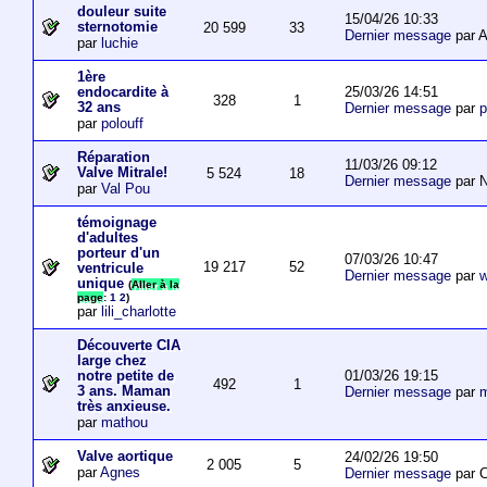
douleur suite
15/04/26 10:33
sternotomie
20 599
33
Dernier message
par A
par
luchie
1ère
25/03/26 14:51
endocardite à
328
1
32 ans
Dernier message
par
p
par
polouff
Réparation
11/03/26 09:12
Valve Mitrale!
5 524
18
Dernier message
par N
par
Val Pou
témoignage
d'adultes
porteur d'un
07/03/26 10:47
19 217
52
ventricule
Dernier message
par
w
unique
(
Aller à la
page
:
1
2
)
par
lili_charlotte
Découverte CIA
large chez
01/03/26 19:15
notre petite de
492
1
3 ans. Maman
Dernier message
par
m
très anxieuse.
par
mathou
Valve aortique
24/02/26 19:50
2 005
5
par
Agnes
Dernier message
par 