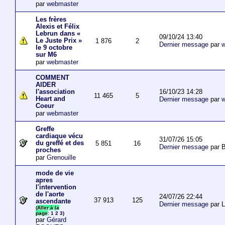
par
webmaster
Les frères
Alexis et Félix
Lebrun dans «
09/10/24 13:40
Le Juste Prix »
1 876
2
Dernier message
par
w
le 9 octobre
sur M6
par
webmaster
COMMENT
AIDER
16/10/23 14:28
l'association
11 465
5
Heart and
Dernier message
par
w
Coeur
par
webmaster
Greffe
cardiaque vécu
31/07/26 15:05
du greffé et des
5 851
16
Dernier message
par B
proches
par
Grenouille
mode de vie
apres
l'intervention
de l'aorte
24/07/26 22:44
37 913
125
ascendante
Dernier message
par 
(
Aller à la
page
:
1
2
3
)
par
Gérard