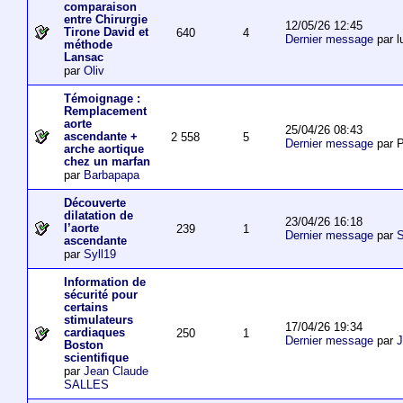
comparaison
entre Chirurgie
12/05/26 12:45
Tirone David et
640
4
Dernier message
par l
méthode
Lansac
par
Oliv
Témoignage :
Remplacement
aorte
25/04/26 08:43
ascendante +
2 558
5
Dernier message
par P
arche aortique
chez un marfan
par
Barbapapa
Découverte
dilatation de
23/04/26 16:18
l’aorte
239
1
Dernier message
par
S
ascendante
par
Syll19
Information de
sécurité pour
certains
stimulateurs
17/04/26 19:34
cardiaques
250
1
Dernier message
par
J
Boston
scientifique
par
Jean Claude
SALLES