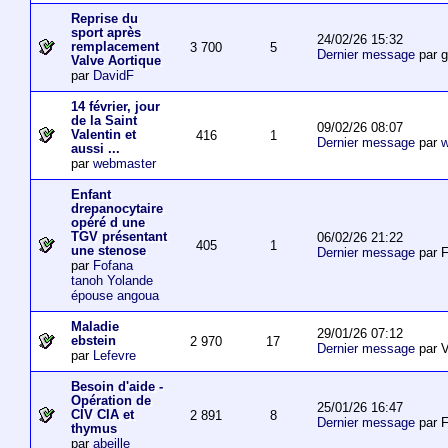
Reprise du
sport après
24/02/26 15:32
remplacement
3 700
5
Dernier message
par 
Valve Aortique
par
DavidF
14 février, jour
de la Saint
09/02/26 08:07
Valentin et
416
1
Dernier message
par
w
aussi ...
par
webmaster
Enfant
drepanocytaire
opéré d une
TGV présentant
06/02/26 21:22
405
1
une stenose
Dernier message
par F
par
Fofana
tanoh Yolande
épouse angoua
Maladie
29/01/26 07:12
ebstein
2 970
17
Dernier message
par V
par
Lefevre
Besoin d'aide -
Opération de
25/01/26 16:47
CIV CIA et
2 891
8
Dernier message
par F
thymus
par
abeille