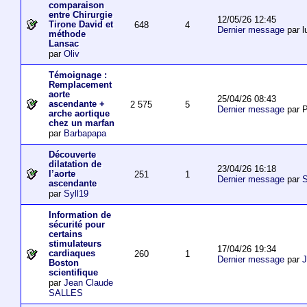
comparaison
entre Chirurgie
12/05/26 12:45
Tirone David et
648
4
Dernier message
par l
méthode
Lansac
par
Oliv
Témoignage :
Remplacement
aorte
25/04/26 08:43
ascendante +
2 575
5
Dernier message
par P
arche aortique
chez un marfan
par
Barbapapa
Découverte
dilatation de
23/04/26 16:18
l’aorte
251
1
Dernier message
par
S
ascendante
par
Syll19
Information de
sécurité pour
certains
stimulateurs
17/04/26 19:34
cardiaques
260
1
Dernier message
par
J
Boston
scientifique
par
Jean Claude
SALLES