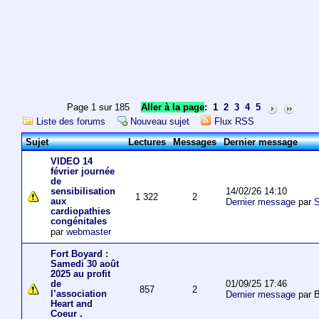
Page 1 sur 185
Aller à la page
:
1
2
3
4
5
Liste des forums
Nouveau sujet
Flux RSS
Sujet
Lectures
Messages
Dernier message
VIDEO 14
février journée
de
14/02/26 14:10
sensibilisation
1 322
2
aux
Dernier message
par
S
cardiopathies
congénitales
par
webmaster
Fort Boyard :
Samedi 30 août
2025 au profit
01/09/25 17:46
de
857
2
l’association
Dernier message
par 
Heart and
Coeur .