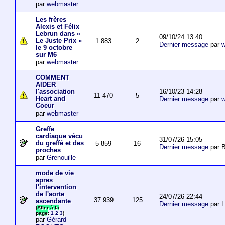
par
webmaster
Les frères
Alexis et Félix
Lebrun dans «
09/10/24 13:40
Le Juste Prix »
1 883
2
Dernier message
par
w
le 9 octobre
sur M6
par
webmaster
COMMENT
AIDER
16/10/23 14:28
l'association
11 470
5
Heart and
Dernier message
par
w
Coeur
par
webmaster
Greffe
cardiaque vécu
31/07/26 15:05
du greffé et des
5 859
16
Dernier message
par B
proches
par
Grenouille
mode de vie
apres
l'intervention
de l'aorte
24/07/26 22:44
37 939
125
ascendante
Dernier message
par 
(
Aller à la
page
:
1
2
3
)
par
Gérard