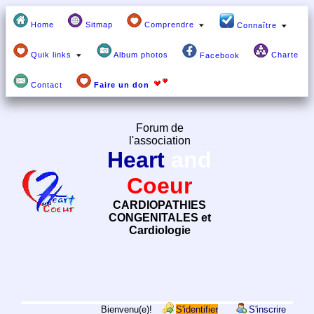
Home
Sitmap
Comprendre
Connaître
Quik links
Album photos
Charte
Facebook
Contact
Faire un don
Forum de
l'association
Heart
and
Coeur
CARDIOPATHIES
CONGENITALES et
Cardiologie
Bienvenu(e)!
S'identifier
S'inscrire