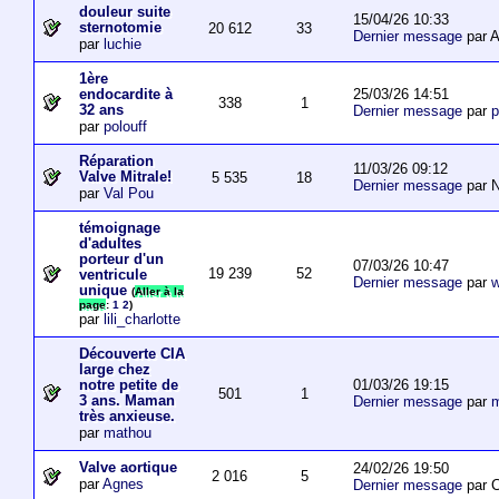
douleur suite
15/04/26 10:33
sternotomie
20 612
33
Dernier message
par A
par
luchie
1ère
25/03/26 14:51
endocardite à
338
1
32 ans
Dernier message
par
p
par
polouff
Réparation
11/03/26 09:12
Valve Mitrale!
5 535
18
Dernier message
par N
par
Val Pou
témoignage
d'adultes
porteur d'un
07/03/26 10:47
19 239
52
ventricule
Dernier message
par
w
unique
(
Aller à la
page
:
1
2
)
par
lili_charlotte
Découverte CIA
large chez
01/03/26 19:15
notre petite de
501
1
3 ans. Maman
Dernier message
par
m
très anxieuse.
par
mathou
Valve aortique
24/02/26 19:50
2 016
5
par
Agnes
Dernier message
par 