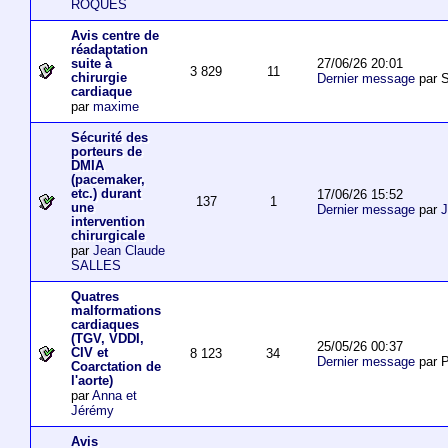
ROQUES
Avis centre de
réadaptation
27/06/26 20:01
suite à
3 829
11
chirurgie
Dernier message
par S
cardiaque
par
maxime
Sécurité des
porteurs de
DMIA
(pacemaker,
etc.) durant
17/06/26 15:52
137
1
une
Dernier message
par
J
intervention
chirurgicale
par
Jean Claude
SALLES
Quatres
malformations
cardiaques
(TGV, VDDI,
25/05/26 00:37
CIV et
8 123
34
Dernier message
par P
Coarctation de
l'aorte)
par
Anna et
Jérémy
Avis