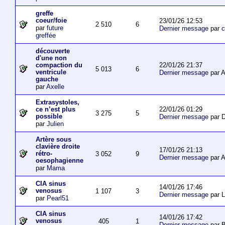
greffe
coeur/foie
23/01/26 12:53
2 510
6
par
future
Dernier message
par
c
greffée
découverte
d'une non
22/01/26 21:37
compaction du
5 013
6
ventricule
Dernier message
par 
gauche
par
Axelle
Extrasystoles,
22/01/26 01:29
ce n’est plus
3 275
5
possible
Dernier message
par D
par
Julien
Artère sous
clavière droite
17/01/26 21:13
rétro-
3 052
9
Dernier message
par 
oesophagienne
par
Mama
CIA sinus
14/01/26 17:46
venosus
1 107
3
Dernier message
par L
par
Pearl51
CIA sinus
14/01/26 17:42
venosus
405
1
Dernier message
par 