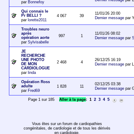
par
Bonnefoy
Qui connais le
11/01/26 20:00
Pr BELLI ?
4 067
39
Dernier message
par 
par
lorette2011
Troubles neuro
11/01/26 08:02
après
997
1
opération aorte
Dernier message
par
S
par
Sylvisabelle
JE
RECHERCHE
26/12/25 16:19
UNE PHOTO
2 468
4
DE MON
Dernier message
par L
CARDIOLOGUE
par
linda
Opération Ross
02/12/25 03:38
adulte
1 828
11
Dernier message
par 
par
Fred69
Page 1 sur 185
Aller à la page
:
1
2
3
4
5
Vous êtes sur un forum de cardiopathies
congénitales, de cardiologie et de tous les dérivés
en cardiologie.