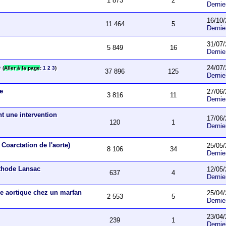
1 873
2
Derni
16/10/
11 464
5
Derni
31/07/
5 849
16
Derni
e
24/07/
(
Aller à la page
:
1
2
3
)
37 896
125
Derni
ue
27/06/
3 816
11
Derni
nt une intervention
17/06/
120
1
Derni
Coarctation de l'aorte)
25/05/
8 106
34
Derni
éthode Lansac
12/05/
637
4
Derni
e aortique chez un marfan
25/04/
2 553
5
Derni
23/04/
239
1
Derni