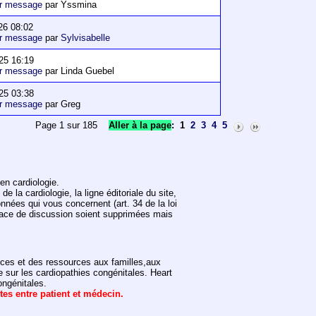
er message
par Yssmina
26 08:02
er message
par
Sylvisabelle
25 16:19
er message
par Linda Guebel
25 03:38
er message
par Greg
Page 1 sur 185
Aller à la page
:
1
2
3
4
5
en cardiologie.
 la cardiologie, la ligne éditoriale du site,
onnées qui vous concernent (art. 34 de la loi
space de discussion soient supprimées mais
vices et des ressources aux familles,aux
e sur les cardiopathies congénitales. Heart
ongénitales.
ntes entre patient et médecin.