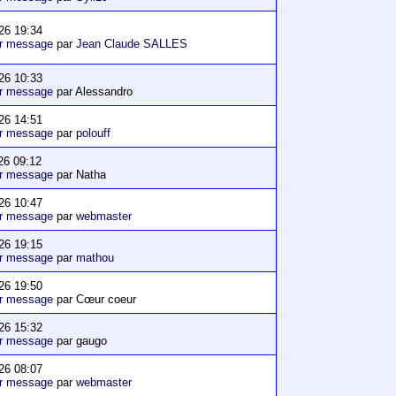
26 19:34
er message
par
Jean Claude SALLES
26 10:33
er message
par Alessandro
26 14:51
er message
par
polouff
26 09:12
er message
par Natha
26 10:47
er message
par
webmaster
26 19:15
er message
par
mathou
26 19:50
er message
par Cœur coeur
26 15:32
er message
par gaugo
26 08:07
er message
par
webmaster