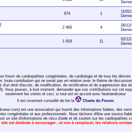
Derni
11/01/
974
1
Derni
E
26/12/
2 460
4
Derni
02/12/
1 818
11
Derni
un forum de cardiopathies congénitales, de cardiologie et de tous les dérivés 
toute contribution qui ne serait pas en relation avec le thème de discussion de
ez d'un droit d'accès, de modification, de rectification et de suppression des d
978). Vous pouvez, á tout moment, demander que vos contributions sur cet e
seulement les votres et ceci, si tout est en accord avec heartandcoeur.
Il est vivement conseillé de lire la
Charte du Forum
.
dcoeur.com)
est une association qui fournit des informations fiables, des ser
hies congénitales et aux professionnels. Nous tâchons d'être une source fiabl
st un site d'informations de vécu d'aide et de soutien sur les cardiopathies c
 site est destinée à encourager , et non à remplacer, les relations exista