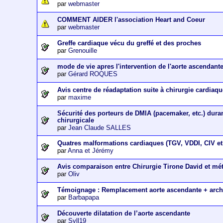
par
webmaster
COMMENT AIDER l'association Heart and Coeur
par
webmaster
Greffe cardiaque vécu du greffé et des proches
par
Grenouille
mode de vie apres l'intervention de l'aorte ascendant
par
Gérard ROQUES
Avis centre de réadaptation suite à chirurgie cardiaq
par
maxime
Sécurité des porteurs de DMIA (pacemaker, etc.) dura
chirurgicale
par
Jean Claude SALLES
Quatres malformations cardiaques (TGV, VDDI, CIV et 
par
Anna et Jérémy
Avis comparaison entre Chirurgie Tirone David et m
par
Oliv
Témoignage : Remplacement aorte ascendante + arch
par
Barbapapa
Découverte dilatation de l’aorte ascendante
par
Syll19