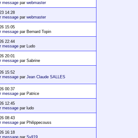
er message
par
webmaster
23 14:28
er message
par
webmaster
26 15:05
er message
par Bernard Topin
26 22:44
er message
par Ludo
26 20:01
er message
par Sabrine
26 15:52
er message
par
Jean Claude SALLES
26 00:37
er message
par Patrice
26 12:45
er message
par ludo
26 08:43
er message
par Philippecouss
26 16:18
er message
par
Syll19