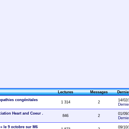
Lectures
Messages
Derni
opathies congénitales
14/02/
1 314
2
Derni
ciation Heart and Coeur .
01/09/
846
2
Derni
 » le 9 octobre sur M6
09/10/