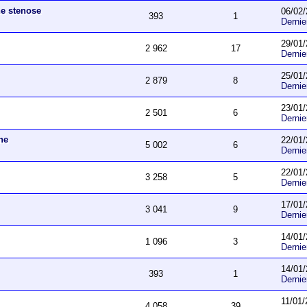
ne stenose
06/02/
393
1
Derni
29/01/
2 962
17
Derni
25/01/
2 879
8
Derni
23/01/
2 501
6
Derni
he
22/01/
5 002
6
Derni
22/01/
3 258
5
Derni
17/01/
3 041
9
Derni
14/01/
1 096
3
Derni
14/01/
393
1
Derni
11/01/
4 058
39