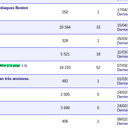
ardiaques Boston
17/04/
250
1
Derni
15/04/
20 594
33
Derni
25/03/
328
1
Derni
11/03/
5 521
18
Derni
07/03/
Aller à la page
:
1
2
)
19 210
52
Derni
an très anxieuse.
01/03/
492
1
Derni
24/02/
2 005
5
Derni
24/02/
3 690
5
Derni
09/02/
406
1
Derni