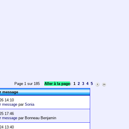
Page 1 sur 185
Aller à la page
:
1
2
3
4
5
er message
26 14:10
er message
par
Sonia
25 17:46
er message
par Bonneau Benjamin
24 13:40