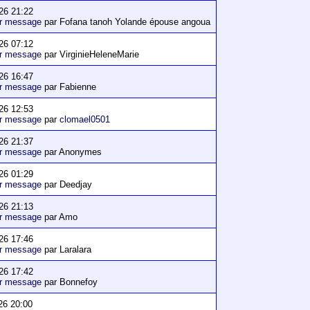
26 21:22
er message
par Fofana tanoh Yolande épouse angoua
26 07:12
er message
par VirginieHeleneMarie
26 16:47
er message
par Fabienne
26 12:53
er message
par
clomael0501
26 21:37
er message
par Anonymes
26 01:29
er message
par Deedjay
26 21:13
er message
par Amo
26 17:46
er message
par Laralara
26 17:42
er message
par Bonnefoy
26 20:00