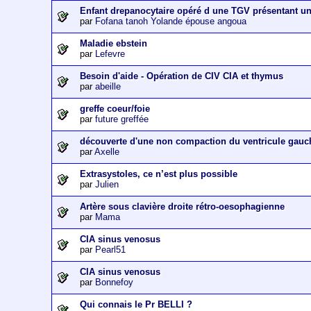
Enfant drepanocytaire opéré d une TGV présentant u
par
Fofana tanoh Yolande épouse angoua
Maladie ebstein
par
Lefevre
Besoin d'aide - Opération de CIV CIA et thymus
par
abeille
greffe coeur/foie
par
future greffée
découverte d'une non compaction du ventricule gauc
par
Axelle
Extrasystoles, ce n’est plus possible
par
Julien
Artère sous clavière droite rétro-oesophagienne
par
Mama
CIA sinus venosus
par
Pearl51
CIA sinus venosus
par
Bonnefoy
Qui connais le Pr BELLI ?