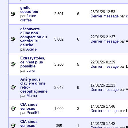
greffe
coeur/foie
23/01/26 12:53
2 501
6
par
future
Dernier message
par
c
greffée
découverte
d'une non
22/01/26 21:37
compaction du
5 002
6
ventricule
Dernier message
par 
gauche
par
Axelle
Extrasystoles,
22/01/26 01:29
ce n’est plus
3 260
5
possible
Dernier message
par D
par
Julien
Artère sous
clavière droite
17/01/26 21:13
rétro-
3 042
9
Dernier message
par 
oesophagienne
par
Mama
CIA sinus
14/01/26 17:46
venosus
1 099
3
Dernier message
par L
par
Pearl51
CIA sinus
14/01/26 17:42
venosus
395
1
Dernier message
par 