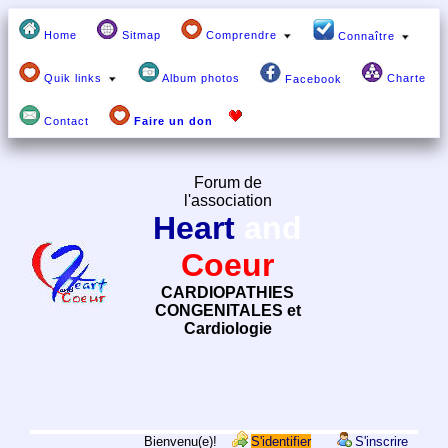
Home
Sitmap
Comprendre
Connaître
Quik links
Album photos
Charte
Facebook
Contact
Faire un don
Forum de
l'association
Heart
and
Coeur
CARDIOPATHIES
CONGENITALES et
Cardiologie
Bienvenu(e)!
S'identifier
S'inscrire