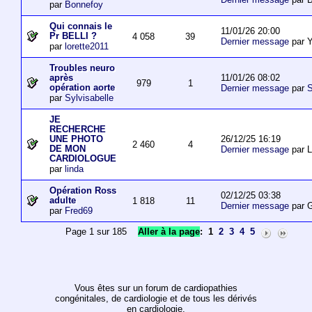
par
Bonnefoy
Qui connais le
11/01/26 20:00
Pr BELLI ?
4 058
39
Dernier message
par 
par
lorette2011
Troubles neuro
11/01/26 08:02
après
979
1
opération aorte
Dernier message
par
S
par
Sylvisabelle
JE
RECHERCHE
26/12/25 16:19
UNE PHOTO
2 460
4
DE MON
Dernier message
par L
CARDIOLOGUE
par
linda
Opération Ross
02/12/25 03:38
adulte
1 818
11
Dernier message
par 
par
Fred69
Page 1 sur 185
Aller à la page
:
1
2
3
4
5
Vous êtes sur un forum de cardiopathies
congénitales, de cardiologie et de tous les dérivés
en cardiologie.