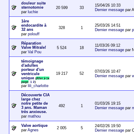
douleur suite
15/04/26 10:33
sternotomie
20 599
33
Dernier message
par A
par
luchie
1ère
25/03/26 14:51
endocardite à
328
1
32 ans
Dernier message
par
p
par
polouff
Réparation
11/03/26 09:12
Valve Mitrale!
5 524
18
Dernier message
par N
par
Val Pou
témoignage
d'adultes
porteur d'un
07/03/26 10:47
19 217
52
ventricule
Dernier message
par
w
unique
(
Aller à la
page
:
1
2
)
par
lili_charlotte
Découverte CIA
large chez
01/03/26 19:15
notre petite de
492
1
3 ans. Maman
Dernier message
par
m
très anxieuse.
par
mathou
Valve aortique
24/02/26 19:50
2 005
5
par
Agnes
Dernier message
par 