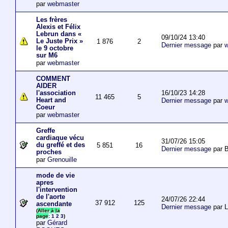
par
webmaster
Les frères
Alexis et Félix
Lebrun dans «
09/10/24 13:40
Le Juste Prix »
1 876
2
Dernier message
par
w
le 9 octobre
sur M6
par
webmaster
COMMENT
AIDER
16/10/23 14:28
l'association
11 465
5
Heart and
Dernier message
par
w
Coeur
par
webmaster
Greffe
cardiaque vécu
31/07/26 15:05
du greffé et des
5 851
16
Dernier message
par B
proches
par
Grenouille
mode de vie
apres
l'intervention
de l'aorte
24/07/26 22:44
37 912
125
ascendante
Dernier message
par 
(
Aller à la
page
:
1
2
3
)
par
Gérard