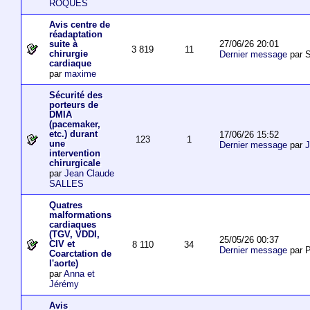
ROQUES
Avis centre de
réadaptation
27/06/26 20:01
suite à
3 819
11
chirurgie
Dernier message
par S
cardiaque
par
maxime
Sécurité des
porteurs de
DMIA
(pacemaker,
etc.) durant
17/06/26 15:52
123
1
une
Dernier message
par
J
intervention
chirurgicale
par
Jean Claude
SALLES
Quatres
malformations
cardiaques
(TGV, VDDI,
25/05/26 00:37
CIV et
8 110
34
Dernier message
par P
Coarctation de
l'aorte)
par
Anna et
Jérémy
Avis