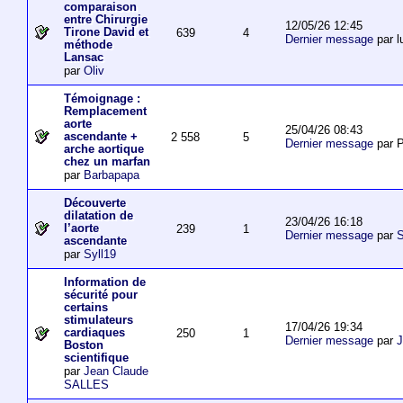
comparaison
entre Chirurgie
12/05/26 12:45
Tirone David et
639
4
Dernier message
par l
méthode
Lansac
par
Oliv
Témoignage :
Remplacement
aorte
25/04/26 08:43
ascendante +
2 558
5
Dernier message
par P
arche aortique
chez un marfan
par
Barbapapa
Découverte
dilatation de
23/04/26 16:18
l’aorte
239
1
Dernier message
par
S
ascendante
par
Syll19
Information de
sécurité pour
certains
stimulateurs
17/04/26 19:34
cardiaques
250
1
Dernier message
par
J
Boston
scientifique
par
Jean Claude
SALLES