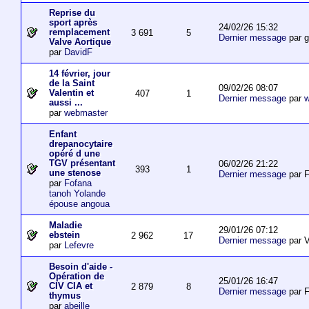
Reprise du
sport après
24/02/26 15:32
remplacement
3 691
5
Dernier message
par 
Valve Aortique
par
DavidF
14 février, jour
de la Saint
09/02/26 08:07
Valentin et
407
1
Dernier message
par
w
aussi ...
par
webmaster
Enfant
drepanocytaire
opéré d une
TGV présentant
06/02/26 21:22
393
1
une stenose
Dernier message
par F
par
Fofana
tanoh Yolande
épouse angoua
Maladie
29/01/26 07:12
ebstein
2 962
17
Dernier message
par V
par
Lefevre
Besoin d'aide -
Opération de
25/01/26 16:47
CIV CIA et
2 879
8
Dernier message
par F
thymus
par
abeille