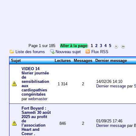
Page 1 sur 185
Aller à la page
:
1
2
3
4
5
Liste des forums
Nouveau sujet
Flux RSS
Sujet
Lectures
Messages
Dernier message
VIDEO 14
février journée
de
14/02/26 14:10
sensibilisation
1 314
2
aux
Dernier message
par
S
cardiopathies
congénitales
par
webmaster
Fort Boyard :
Samedi 30 août
2025 au profit
01/09/25 17:46
de
846
2
l’association
Dernier message
par 
Heart and
Coeur .