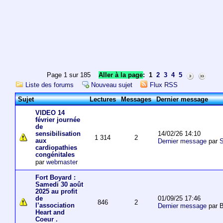
Page 1 sur 185
Aller à la page
:
1
2
3
4
5
Liste des forums
Nouveau sujet
Flux RSS
Sujet
Lectures
Messages
Dernier message
VIDEO 14
février journée
de
14/02/26 14:10
sensibilisation
1 314
2
aux
Dernier message
par
S
cardiopathies
congénitales
par
webmaster
Fort Boyard :
Samedi 30 août
2025 au profit
01/09/25 17:46
de
846
2
l’association
Dernier message
par 
Heart and
Coeur .