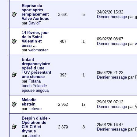
Reprise du
sport après
24/02/26 15:32
remplacement
3 691
5
Dernier message
par 
Valve Aortique
par
DavidF
14 février, jour
de la Saint
09/02/26 08:07
Valentin et
407
1
Dernier message
par
w
aussi ...
par
webmaster
Enfant
drepanocytaire
opéré d une
TGV présentant
06/02/26 21:22
393
1
une stenose
Dernier message
par F
par
Fofana
tanoh Yolande
épouse angoua
Maladie
29/01/26 07:12
ebstein
2 962
17
Dernier message
par V
par
Lefevre
Besoin d'aide -
Opération de
25/01/26 16:47
CIV CIA et
2 879
8
Dernier message
par F
thymus
par
abeille