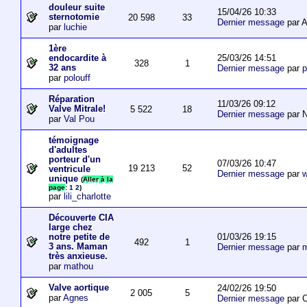
douleur suite
15/04/26 10:33
sternotomie
20 598
33
Dernier message
par A
par
luchie
1ère
25/03/26 14:51
endocardite à
328
1
32 ans
Dernier message
par
p
par
polouff
Réparation
11/03/26 09:12
Valve Mitrale!
5 522
18
Dernier message
par N
par
Val Pou
témoignage
d'adultes
porteur d'un
07/03/26 10:47
19 213
52
ventricule
Dernier message
par
w
unique
(
Aller à la
page
:
1
2
)
par
lili_charlotte
Découverte CIA
large chez
01/03/26 19:15
notre petite de
492
1
3 ans. Maman
Dernier message
par
m
très anxieuse.
par
mathou
Valve aortique
24/02/26 19:50
2 005
5
par
Agnes
Dernier message
par 