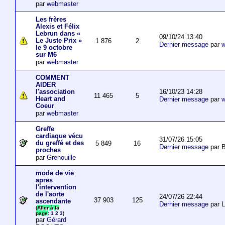
par
webmaster
Les frères
Alexis et Félix
Lebrun dans «
09/10/24 13:40
Le Juste Prix »
1 876
2
Dernier message
par
w
le 9 octobre
sur M6
par
webmaster
COMMENT
AIDER
16/10/23 14:28
l'association
11 465
5
Heart and
Dernier message
par
w
Coeur
par
webmaster
Greffe
cardiaque vécu
31/07/26 15:05
du greffé et des
5 849
16
Dernier message
par B
proches
par
Grenouille
mode de vie
apres
l'intervention
de l'aorte
24/07/26 22:44
37 903
125
ascendante
Dernier message
par 
(
Aller à la
page
:
1
2
3
)
par
Gérard