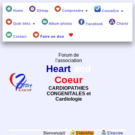
Home
Sitmap
Comprendre
Connaître
Quik links
Album photos
Charte
Facebook
Contact
Faire un don
Forum de
l'association
Heart
and
Coeur
CARDIOPATHIES
CONGENITALES et
Cardiologie
Bienvenu(e)!
S'identifier
S'inscrire