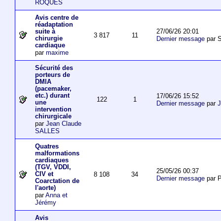
ROQUES
Avis centre de
réadaptation
27/06/26 20:01
suite à
3 817
11
chirurgie
Dernier message
par S
cardiaque
par
maxime
Sécurité des
porteurs de
DMIA
(pacemaker,
etc.) durant
17/06/26 15:52
122
1
une
Dernier message
par
J
intervention
chirurgicale
par
Jean Claude
SALLES
Quatres
malformations
cardiaques
(TGV, VDDI,
25/05/26 00:37
CIV et
8 108
34
Dernier message
par P
Coarctation de
l'aorte)
par
Anna et
Jérémy
Avis