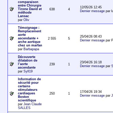
comparaison
entre Chirurgie
12/05/26 12:45
Tirone David et
638
4
Dernier message
par l
méthode
Lansac
par
Oliv
Témoignage :
Remplacement
aorte
25/04/26 08:43
ascendante +
2 555
5
Dernier message
par P
arche aortique
chez un marfan
par
Barbapapa
Découverte
dilatation de
23/04/26 16:18
l’aorte
239
1
Dernier message
par
S
ascendante
par
Syll19
Information de
sécurité pour
certains
stimulateurs
17/04/26 19:34
cardiaques
250
1
Dernier message
par
J
Boston
scientifique
par
Jean Claude
SALLES