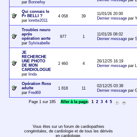
par
Bonnefoy
Qui connais le
11/01/26 20:00
Pr BELLI ?
4 058
39
Dernier message
par 
par
lorette2011
Troubles neuro
11/01/26 08:02
après
977
1
opération aorte
Dernier message
par
S
par
Sylvisabelle
JE
RECHERCHE
26/12/25 16:19
UNE PHOTO
2 460
4
DE MON
Dernier message
par L
CARDIOLOGUE
par
linda
Opération Ross
02/12/25 03:38
adulte
1 818
11
Dernier message
par 
par
Fred69
Page 1 sur 185
Aller à la page
:
1
2
3
4
5
Vous êtes sur un forum de cardiopathies
congénitales, de cardiologie et de tous les dérivés
en cardiologie.