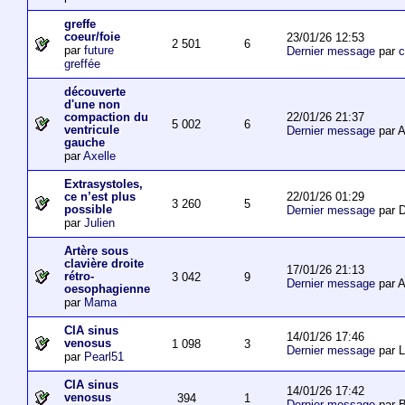
greffe
coeur/foie
23/01/26 12:53
2 501
6
par
future
Dernier message
par
c
greffée
découverte
d'une non
22/01/26 21:37
compaction du
5 002
6
ventricule
Dernier message
par 
gauche
par
Axelle
Extrasystoles,
22/01/26 01:29
ce n’est plus
3 260
5
possible
Dernier message
par D
par
Julien
Artère sous
clavière droite
17/01/26 21:13
rétro-
3 042
9
Dernier message
par 
oesophagienne
par
Mama
CIA sinus
14/01/26 17:46
venosus
1 098
3
Dernier message
par L
par
Pearl51
CIA sinus
14/01/26 17:42
venosus
394
1
Dernier message
par 