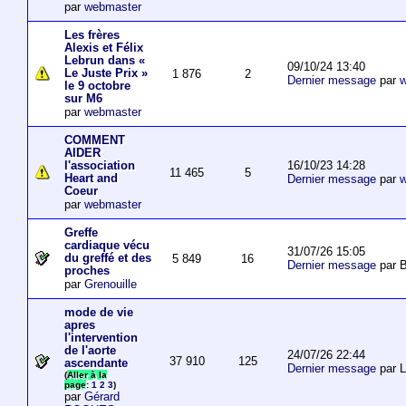
par
webmaster
Les frères
Alexis et Félix
Lebrun dans «
09/10/24 13:40
Le Juste Prix »
1 876
2
Dernier message
par
w
le 9 octobre
sur M6
par
webmaster
COMMENT
AIDER
16/10/23 14:28
l'association
11 465
5
Heart and
Dernier message
par
w
Coeur
par
webmaster
Greffe
cardiaque vécu
31/07/26 15:05
du greffé et des
5 849
16
Dernier message
par B
proches
par
Grenouille
mode de vie
apres
l'intervention
de l'aorte
24/07/26 22:44
37 910
125
ascendante
Dernier message
par 
(
Aller à la
page
:
1
2
3
)
par
Gérard