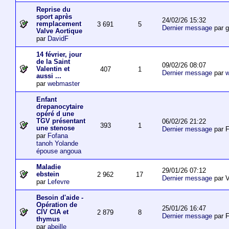
Reprise du
sport après
24/02/26 15:32
remplacement
3 691
5
Dernier message
par 
Valve Aortique
par
DavidF
14 février, jour
de la Saint
09/02/26 08:07
Valentin et
407
1
Dernier message
par
w
aussi ...
par
webmaster
Enfant
drepanocytaire
opéré d une
TGV présentant
06/02/26 21:22
393
1
une stenose
Dernier message
par F
par
Fofana
tanoh Yolande
épouse angoua
Maladie
29/01/26 07:12
ebstein
2 962
17
Dernier message
par V
par
Lefevre
Besoin d'aide -
Opération de
25/01/26 16:47
CIV CIA et
2 879
8
Dernier message
par F
thymus
par
abeille