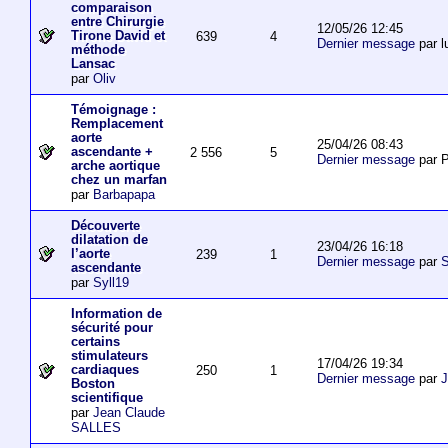
comparaison
entre Chirurgie
12/05/26 12:45
Tirone David et
639
4
Dernier message
par l
méthode
Lansac
par
Oliv
Témoignage :
Remplacement
aorte
25/04/26 08:43
ascendante +
2 556
5
Dernier message
par P
arche aortique
chez un marfan
par
Barbapapa
Découverte
dilatation de
23/04/26 16:18
l’aorte
239
1
Dernier message
par
S
ascendante
par
Syll19
Information de
sécurité pour
certains
stimulateurs
17/04/26 19:34
cardiaques
250
1
Dernier message
par
J
Boston
scientifique
par
Jean Claude
SALLES