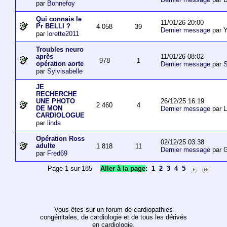
par
Bonnefoy
Qui connais le
11/01/26 20:00
Pr BELLI ?
4 058
39
Dernier message
par 
par
lorette2011
Troubles neuro
11/01/26 08:02
après
978
1
opération aorte
Dernier message
par
S
par
Sylvisabelle
JE
RECHERCHE
26/12/25 16:19
UNE PHOTO
2 460
4
DE MON
Dernier message
par L
CARDIOLOGUE
par
linda
Opération Ross
02/12/25 03:38
adulte
1 818
11
Dernier message
par 
par
Fred69
Page 1 sur 185
Aller à la page
:
1
2
3
4
5
Vous êtes sur un forum de cardiopathies
congénitales, de cardiologie et de tous les dérivés
en cardiologie.