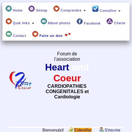
Home
Sitmap
Comprendre
Connaître
Quik links
Album photos
Charte
Facebook
Contact
Faire un don
Forum de
l'association
Heart
and
Coeur
CARDIOPATHIES
CONGENITALES et
Cardiologie
Bienvenu(e)!
S'identifier
S'inscrire