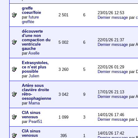
greffe
coeur/foie
23/01/26 12:53
2 501
6
par
future
Dernier message
par
c
greffée
découverte
d'une non
22/01/26 21:37
compaction du
5 002
6
ventricule
Dernier message
par 
gauche
par
Axelle
Extrasystoles,
22/01/26 01:29
ce n’est plus
3 260
5
possible
Dernier message
par D
par
Julien
Artère sous
clavière droite
17/01/26 21:13
rétro-
3 042
9
Dernier message
par 
oesophagienne
par
Mama
CIA sinus
14/01/26 17:46
venosus
1 099
3
Dernier message
par L
par
Pearl51
CIA sinus
14/01/26 17:42
venosus
395
1
Dernier message
par 