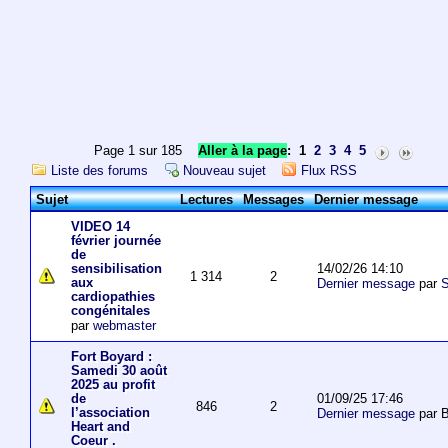
Page 1 sur 185
Aller à la page
:
1
2
3
4
5
Liste des forums
Nouveau sujet
Flux RSS
Sujet
Lectures
Messages
Dernier message
VIDEO 14
février journée
de
14/02/26 14:10
sensibilisation
1 314
2
aux
Dernier message
par
S
cardiopathies
congénitales
par
webmaster
Fort Boyard :
Samedi 30 août
2025 au profit
01/09/25 17:46
de
846
2
l’association
Dernier message
par 
Heart and
Coeur .