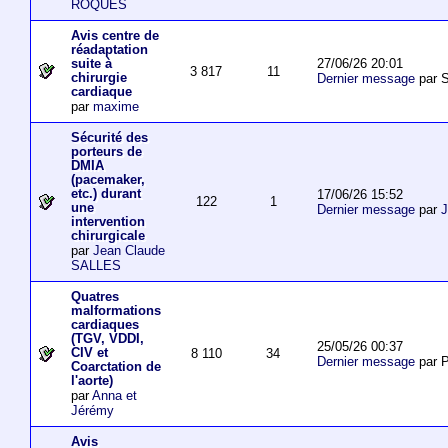
ROQUES
Avis centre de
réadaptation
27/06/26 20:01
suite à
3 817
11
chirurgie
Dernier message
par S
cardiaque
par
maxime
Sécurité des
porteurs de
DMIA
(pacemaker,
etc.) durant
17/06/26 15:52
122
1
une
Dernier message
par
J
intervention
chirurgicale
par
Jean Claude
SALLES
Quatres
malformations
cardiaques
(TGV, VDDI,
25/05/26 00:37
CIV et
8 110
34
Dernier message
par P
Coarctation de
l'aorte)
par
Anna et
Jérémy
Avis