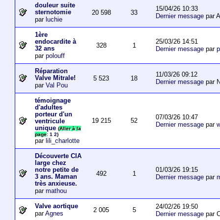
douleur suite
15/04/26 10:33
sternotomie
20 598
33
Dernier message
par A
par
luchie
1ère
25/03/26 14:51
endocardite à
328
1
32 ans
Dernier message
par
p
par
polouff
Réparation
11/03/26 09:12
Valve Mitrale!
5 523
18
Dernier message
par N
par
Val Pou
témoignage
d'adultes
porteur d'un
07/03/26 10:47
19 215
52
ventricule
Dernier message
par
w
unique
(
Aller à la
page
:
1
2
)
par
lili_charlotte
Découverte CIA
large chez
01/03/26 19:15
notre petite de
492
1
3 ans. Maman
Dernier message
par
m
très anxieuse.
par
mathou
Valve aortique
24/02/26 19:50
2 005
5
par
Agnes
Dernier message
par 