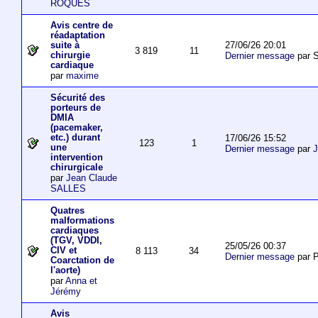
ROQUES
Avis centre de
réadaptation
27/06/26 20:01
suite à
3 819
11
chirurgie
Dernier message
par S
cardiaque
par
maxime
Sécurité des
porteurs de
DMIA
(pacemaker,
etc.) durant
17/06/26 15:52
123
1
une
Dernier message
par
J
intervention
chirurgicale
par
Jean Claude
SALLES
Quatres
malformations
cardiaques
(TGV, VDDI,
25/05/26 00:37
CIV et
8 113
34
Dernier message
par P
Coarctation de
l'aorte)
par
Anna et
Jérémy
Avis