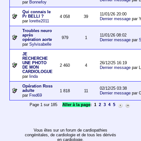
par
Bonnefoy
Qui connais le
11/01/26 20:00
Pr BELLI ?
4 058
39
Dernier message
par 
par
lorette2011
Troubles neuro
11/01/26 08:02
après
979
1
opération aorte
Dernier message
par
S
par
Sylvisabelle
JE
RECHERCHE
26/12/25 16:19
UNE PHOTO
2 460
4
DE MON
Dernier message
par L
CARDIOLOGUE
par
linda
Opération Ross
02/12/25 03:38
adulte
1 818
11
Dernier message
par 
par
Fred69
Page 1 sur 185
Aller à la page
:
1
2
3
4
5
Vous êtes sur un forum de cardiopathies
congénitales, de cardiologie et de tous les dérivés
en cardiologie.