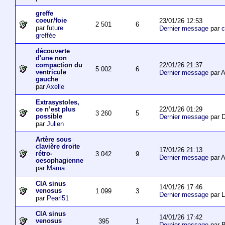
greffe
coeur/foie
23/01/26 12:53
2 501
6
par
future
Dernier message
par
c
greffée
découverte
d'une non
22/01/26 21:37
compaction du
5 002
6
ventricule
Dernier message
par 
gauche
par
Axelle
Extrasystoles,
22/01/26 01:29
ce n’est plus
3 260
5
possible
Dernier message
par D
par
Julien
Artère sous
clavière droite
17/01/26 21:13
rétro-
3 042
9
Dernier message
par 
oesophagienne
par
Mama
CIA sinus
14/01/26 17:46
venosus
1 099
3
Dernier message
par L
par
Pearl51
CIA sinus
14/01/26 17:42
venosus
395
1
Dernier message
par 