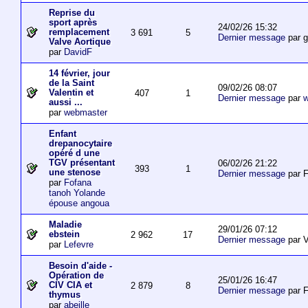
Reprise du
sport après
24/02/26 15:32
remplacement
3 691
5
Dernier message
par 
Valve Aortique
par
DavidF
14 février, jour
de la Saint
09/02/26 08:07
Valentin et
407
1
Dernier message
par
w
aussi ...
par
webmaster
Enfant
drepanocytaire
opéré d une
TGV présentant
06/02/26 21:22
393
1
une stenose
Dernier message
par F
par
Fofana
tanoh Yolande
épouse angoua
Maladie
29/01/26 07:12
ebstein
2 962
17
Dernier message
par V
par
Lefevre
Besoin d'aide -
Opération de
25/01/26 16:47
CIV CIA et
2 879
8
Dernier message
par F
thymus
par
abeille