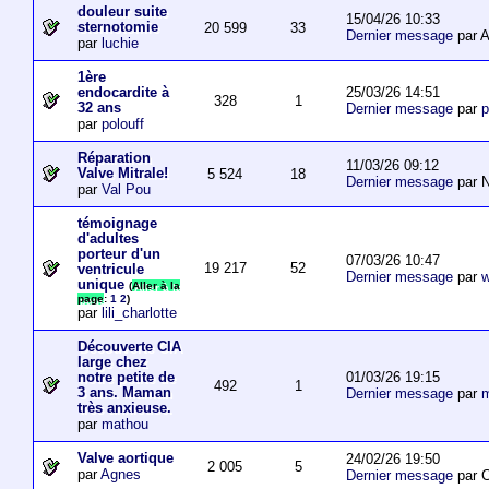
douleur suite
15/04/26 10:33
sternotomie
20 599
33
Dernier message
par A
par
luchie
1ère
25/03/26 14:51
endocardite à
328
1
32 ans
Dernier message
par
p
par
polouff
Réparation
11/03/26 09:12
Valve Mitrale!
5 524
18
Dernier message
par N
par
Val Pou
témoignage
d'adultes
porteur d'un
07/03/26 10:47
19 217
52
ventricule
Dernier message
par
w
unique
(
Aller à la
page
:
1
2
)
par
lili_charlotte
Découverte CIA
large chez
01/03/26 19:15
notre petite de
492
1
3 ans. Maman
Dernier message
par
m
très anxieuse.
par
mathou
Valve aortique
24/02/26 19:50
2 005
5
par
Agnes
Dernier message
par 