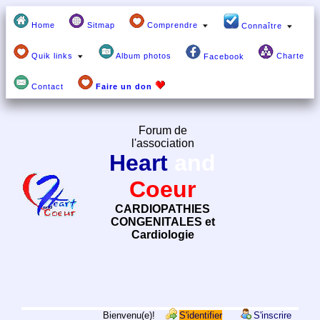
Home
Sitmap
Comprendre
Connaître
Quik links
Album photos
Charte
Facebook
Contact
Faire un don
Forum de
l'association
Heart
and
Coeur
CARDIOPATHIES
CONGENITALES et
Cardiologie
Bienvenu(e)!
S'identifier
S'inscrire