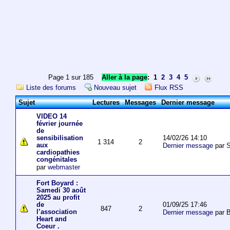
Page 1 sur 185
Aller à la page
:
1
2
3
4
5
Liste des forums
Nouveau sujet
Flux RSS
Sujet
Lectures
Messages
Dernier message
VIDEO 14
février journée
de
14/02/26 14:10
sensibilisation
1 314
2
aux
Dernier message
par
S
cardiopathies
congénitales
par
webmaster
Fort Boyard :
Samedi 30 août
2025 au profit
01/09/25 17:46
de
847
2
l’association
Dernier message
par 
Heart and
Coeur .