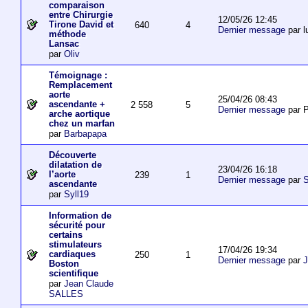
comparaison
entre Chirurgie
12/05/26 12:45
Tirone David et
640
4
Dernier message
par l
méthode
Lansac
par
Oliv
Témoignage :
Remplacement
aorte
25/04/26 08:43
ascendante +
2 558
5
Dernier message
par P
arche aortique
chez un marfan
par
Barbapapa
Découverte
dilatation de
23/04/26 16:18
l’aorte
239
1
Dernier message
par
S
ascendante
par
Syll19
Information de
sécurité pour
certains
stimulateurs
17/04/26 19:34
cardiaques
250
1
Dernier message
par
J
Boston
scientifique
par
Jean Claude
SALLES