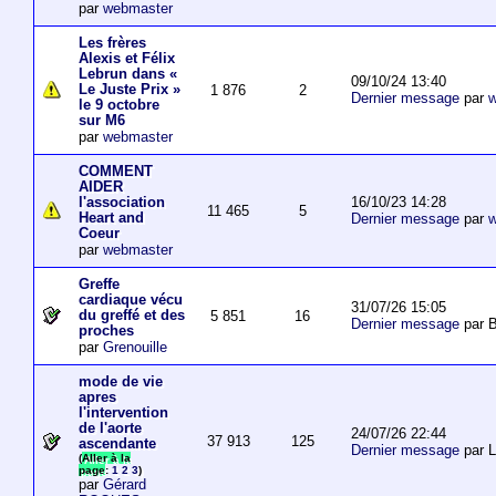
par
webmaster
Les frères
Alexis et Félix
Lebrun dans «
09/10/24 13:40
Le Juste Prix »
1 876
2
Dernier message
par
w
le 9 octobre
sur M6
par
webmaster
COMMENT
AIDER
16/10/23 14:28
l'association
11 465
5
Heart and
Dernier message
par
w
Coeur
par
webmaster
Greffe
cardiaque vécu
31/07/26 15:05
du greffé et des
5 851
16
Dernier message
par B
proches
par
Grenouille
mode de vie
apres
l'intervention
de l'aorte
24/07/26 22:44
37 913
125
ascendante
Dernier message
par 
(
Aller à la
page
:
1
2
3
)
par
Gérard