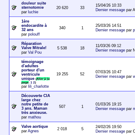
douleur suite
15/04/26 10:33
sternotomie
20 620
33
Dernier message
par A
par
luchie
1ère
25/03/26 14:51
endocardite à
340
1
32 ans
Dernier message
par
p
par
polouff
Réparation
11/03/26 09:12
Valve Mitrale!
5 538
18
Dernier message
par N
par
Val Pou
témoignage
d'adultes
porteur d'un
07/03/26 10:47
19 255
52
ventricule
Dernier message
par
w
unique
(
Aller à la
page
:
1
2
)
par
lili_charlotte
Découverte CIA
large chez
01/03/26 19:15
notre petite de
507
1
3 ans. Maman
Dernier message
par
m
très anxieuse.
par
mathou
Valve aortique
24/02/26 19:50
2 018
5
par
Agnes
Dernier message
par 