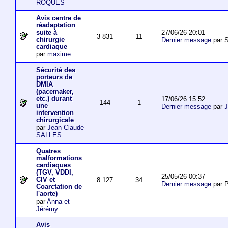
ROQUES
Avis centre de
réadaptation
27/06/26 20:01
suite à
3 831
11
chirurgie
Dernier message
par S
cardiaque
par
maxime
Sécurité des
porteurs de
DMIA
(pacemaker,
etc.) durant
17/06/26 15:52
144
1
une
Dernier message
par
J
intervention
chirurgicale
par
Jean Claude
SALLES
Quatres
malformations
cardiaques
(TGV, VDDI,
25/05/26 00:37
CIV et
8 127
34
Dernier message
par P
Coarctation de
l'aorte)
par
Anna et
Jérémy
Avis