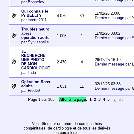
par
Bonnefoy
Qui connais le
11/01/26 20:00
Pr BELLI ?
4 070
39
Dernier message
par 
par
lorette2011
Troubles neuro
11/01/26 08:02
après
1 005
1
opération aorte
Dernier message
par
S
par
Sylvisabelle
JE
RECHERCHE
26/12/25 16:19
UNE PHOTO
2 470
4
DE MON
Dernier message
par L
CARDIOLOGUE
par
linda
Opération Ross
02/12/25 03:38
adulte
1 831
11
Dernier message
par 
par
Fred69
Page 1 sur 185
Aller à la page
:
1
2
3
4
5
Vous êtes sur un forum de cardiopathies
congénitales, de cardiologie et de tous les dérivés
en cardiologie.