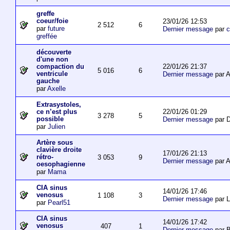
greffe
coeur/foie
23/01/26 12:53
2 512
6
par
future
Dernier message
par
c
greffée
découverte
d'une non
22/01/26 21:37
compaction du
5 016
6
ventricule
Dernier message
par 
gauche
par
Axelle
Extrasystoles,
22/01/26 01:29
ce n’est plus
3 278
5
possible
Dernier message
par D
par
Julien
Artère sous
clavière droite
17/01/26 21:13
rétro-
3 053
9
Dernier message
par 
oesophagienne
par
Mama
CIA sinus
14/01/26 17:46
venosus
1 108
3
Dernier message
par L
par
Pearl51
CIA sinus
14/01/26 17:42
venosus
407
1
Dernier message
par 