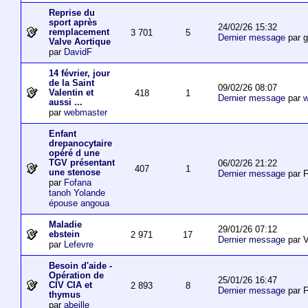
Reprise du
sport après
24/02/26 15:32
remplacement
3 701
5
Dernier message
par 
Valve Aortique
par
DavidF
14 février, jour
de la Saint
09/02/26 08:07
Valentin et
418
1
Dernier message
par
w
aussi ...
par
webmaster
Enfant
drepanocytaire
opéré d une
TGV présentant
06/02/26 21:22
407
1
une stenose
Dernier message
par F
par
Fofana
tanoh Yolande
épouse angoua
Maladie
29/01/26 07:12
ebstein
2 971
17
Dernier message
par V
par
Lefevre
Besoin d'aide -
Opération de
25/01/26 16:47
CIV CIA et
2 893
8
Dernier message
par F
thymus
par
abeille