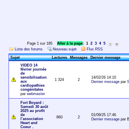
Page 1 sur 185
Aller à la page
:
1
2
3
4
5
Liste des forums
Nouveau sujet
Flux RSS
Sujet
Lectures
Messages
Dernier message
VIDEO 14
février journée
de
14/02/26 14:10
sensibilisation
1 324
2
aux
Dernier message
par
S
cardiopathies
congénitales
par
webmaster
Fort Boyard :
Samedi 30 août
2025 au profit
01/09/25 17:46
de
860
2
l’association
Dernier message
par 
Heart and
Coeur .