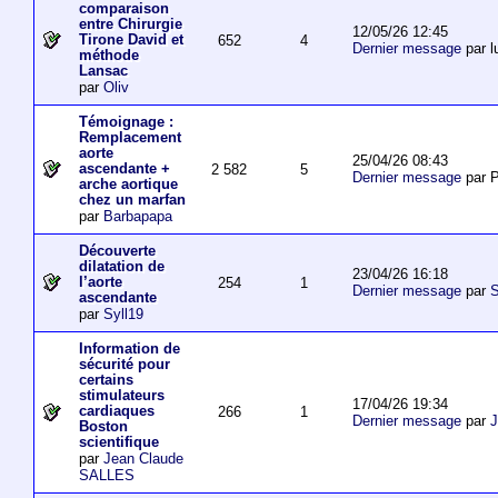
comparaison
entre Chirurgie
12/05/26 12:45
Tirone David et
652
4
Dernier message
par l
méthode
Lansac
par
Oliv
Témoignage :
Remplacement
aorte
25/04/26 08:43
ascendante +
2 582
5
Dernier message
par P
arche aortique
chez un marfan
par
Barbapapa
Découverte
dilatation de
23/04/26 16:18
l’aorte
254
1
Dernier message
par
S
ascendante
par
Syll19
Information de
sécurité pour
certains
stimulateurs
17/04/26 19:34
cardiaques
266
1
Dernier message
par
J
Boston
scientifique
par
Jean Claude
SALLES