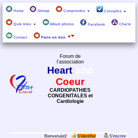
Home
Sitmap
Comprendre
Connaître
Quik links
Album photos
Charte
Facebook
Contact
Faire un don
Forum de
l'association
Heart
and
Coeur
CARDIOPATHIES
CONGENITALES et
Cardiologie
Bienvenu(e)!
S'identifier
S'inscrire