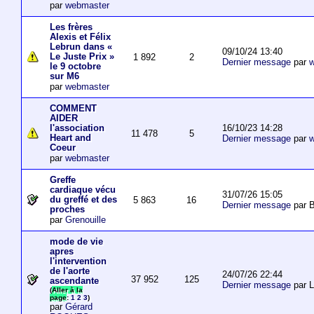
par
webmaster
Les frères
Alexis et Félix
Lebrun dans «
09/10/24 13:40
Le Juste Prix »
1 892
2
Dernier message
par
w
le 9 octobre
sur M6
par
webmaster
COMMENT
AIDER
16/10/23 14:28
l'association
11 478
5
Heart and
Dernier message
par
w
Coeur
par
webmaster
Greffe
cardiaque vécu
31/07/26 15:05
du greffé et des
5 863
16
Dernier message
par B
proches
par
Grenouille
mode de vie
apres
l'intervention
de l'aorte
24/07/26 22:44
37 952
125
ascendante
Dernier message
par 
(
Aller à la
page
:
1
2
3
)
par
Gérard