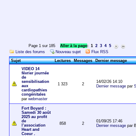
Page 1 sur 185
Aller à la page
:
1
2
3
4
5
Liste des forums
Nouveau sujet
Flux RSS
Sujet
Lectures
Messages
Dernier message
VIDEO 14
février journée
de
14/02/26 14:10
sensibilisation
1 323
2
aux
Dernier message
par
S
cardiopathies
congénitales
par
webmaster
Fort Boyard :
Samedi 30 août
2025 au profit
01/09/25 17:46
de
858
2
l’association
Dernier message
par 
Heart and
Coeur .