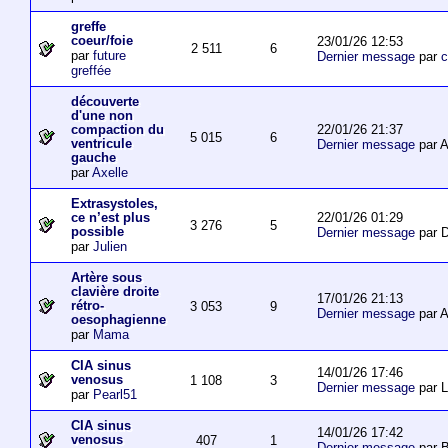
greffe
coeur/foie
23/01/26 12:53
2 511
6
par
future
Dernier message
par
c
greffée
découverte
d'une non
22/01/26 21:37
compaction du
5 015
6
ventricule
Dernier message
par 
gauche
par
Axelle
Extrasystoles,
22/01/26 01:29
ce n’est plus
3 276
5
possible
Dernier message
par D
par
Julien
Artère sous
clavière droite
17/01/26 21:13
rétro-
3 053
9
Dernier message
par 
oesophagienne
par
Mama
CIA sinus
14/01/26 17:46
venosus
1 108
3
Dernier message
par L
par
Pearl51
CIA sinus
14/01/26 17:42
venosus
407
1
Dernier message
par 