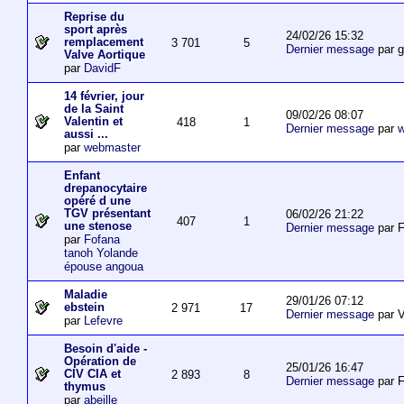
Reprise du
sport après
24/02/26 15:32
remplacement
3 701
5
Dernier message
par 
Valve Aortique
par
DavidF
14 février, jour
de la Saint
09/02/26 08:07
Valentin et
418
1
Dernier message
par
w
aussi ...
par
webmaster
Enfant
drepanocytaire
opéré d une
TGV présentant
06/02/26 21:22
407
1
une stenose
Dernier message
par F
par
Fofana
tanoh Yolande
épouse angoua
Maladie
29/01/26 07:12
ebstein
2 971
17
Dernier message
par V
par
Lefevre
Besoin d'aide -
Opération de
25/01/26 16:47
CIV CIA et
2 893
8
Dernier message
par F
thymus
par
abeille