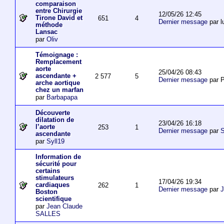
comparaison
entre Chirurgie
12/05/26 12:45
Tirone David et
651
4
Dernier message
par l
méthode
Lansac
par
Oliv
Témoignage :
Remplacement
aorte
25/04/26 08:43
ascendante +
2 577
5
Dernier message
par P
arche aortique
chez un marfan
par
Barbapapa
Découverte
dilatation de
23/04/26 16:18
l’aorte
253
1
Dernier message
par
S
ascendante
par
Syll19
Information de
sécurité pour
certains
stimulateurs
17/04/26 19:34
cardiaques
262
1
Dernier message
par
J
Boston
scientifique
par
Jean Claude
SALLES