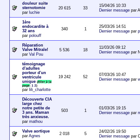
douleur suite
15/04/26 10:33
sternotomie
20 615
33
Dernier message
par A
par
luchie
1ère
25/03/26 14:51
endocardite à
340
1
32 ans
Dernier message
par
p
par
polouff
Réparation
11/03/26 09:12
Valve Mitrale!
5 536
18
Dernier message
par N
par
Val Pou
témoignage
d'adultes
porteur d'un
07/03/26 10:47
19 242
52
ventricule
Dernier message
par
w
unique
(
Aller à la
page
:
1
2
)
par
lili_charlotte
Découverte CIA
large chez
01/03/26 19:15
notre petite de
503
1
3 ans. Maman
Dernier message
par
m
très anxieuse.
par
mathou
Valve aortique
24/02/26 19:50
2 018
5
par
Agnes
Dernier message
par 