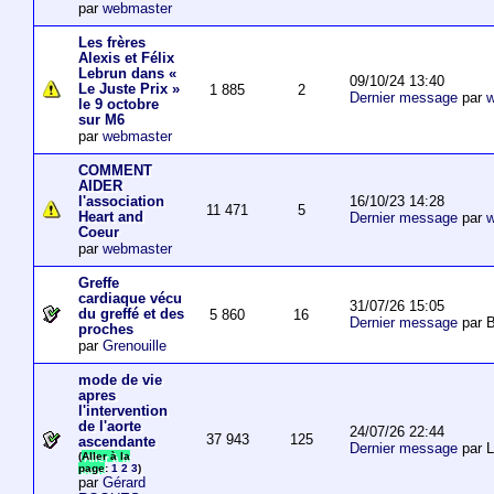
par
webmaster
Les frères
Alexis et Félix
Lebrun dans «
09/10/24 13:40
Le Juste Prix »
1 885
2
Dernier message
par
w
le 9 octobre
sur M6
par
webmaster
COMMENT
AIDER
16/10/23 14:28
l'association
11 471
5
Heart and
Dernier message
par
w
Coeur
par
webmaster
Greffe
cardiaque vécu
31/07/26 15:05
du greffé et des
5 860
16
Dernier message
par B
proches
par
Grenouille
mode de vie
apres
l'intervention
de l'aorte
24/07/26 22:44
37 943
125
ascendante
Dernier message
par 
(
Aller à la
page
:
1
2
3
)
par
Gérard