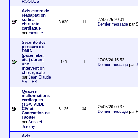
ROQUES
Avis centre de
réadaptation
27/06/26 20:01
suite à
3 830
11
chirurgie
Dernier message
par S
cardiaque
par
maxime
Sécurité des
porteurs de
DMIA
(pacemaker,
etc.) durant
17/06/26 15:52
140
1
une
Dernier message
par
J
intervention
chirurgicale
par
Jean Claude
SALLES
Quatres
malformations
cardiaques
(TGV, VDDI,
25/05/26 00:37
CIV et
8 125
34
Dernier message
par P
Coarctation de
l'aorte)
par
Anna et
Jérémy
Avis