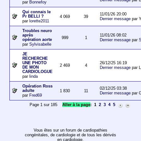
par
Bonnefoy
Qui connais le
11/01/26 20:00
Pr BELLI ?
4 069
39
Dernier message
par 
par
lorette2011
Troubles neuro
11/01/26 08:02
après
999
1
opération aorte
Dernier message
par
S
par
Sylvisabelle
JE
RECHERCHE
26/12/25 16:19
UNE PHOTO
2 469
4
DE MON
Dernier message
par L
CARDIOLOGUE
par
linda
Opération Ross
02/12/25 03:38
adulte
1 830
11
Dernier message
par 
par
Fred69
Page 1 sur 185
Aller à la page
:
1
2
3
4
5
Vous êtes sur un forum de cardiopathies
congénitales, de cardiologie et de tous les dérivés
en cardiologie.