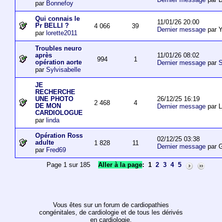
par
Bonnefoy
Qui connais le
11/01/26 20:00
Pr BELLI ?
4 066
39
Dernier message
par 
par
lorette2011
Troubles neuro
11/01/26 08:02
après
994
1
opération aorte
Dernier message
par
S
par
Sylvisabelle
JE
RECHERCHE
26/12/25 16:19
UNE PHOTO
2 468
4
DE MON
Dernier message
par L
CARDIOLOGUE
par
linda
Opération Ross
02/12/25 03:38
adulte
1 828
11
Dernier message
par 
par
Fred69
Page 1 sur 185
Aller à la page
:
1
2
3
4
5
Vous êtes sur un forum de cardiopathies
congénitales, de cardiologie et de tous les dérivés
en cardiologie.