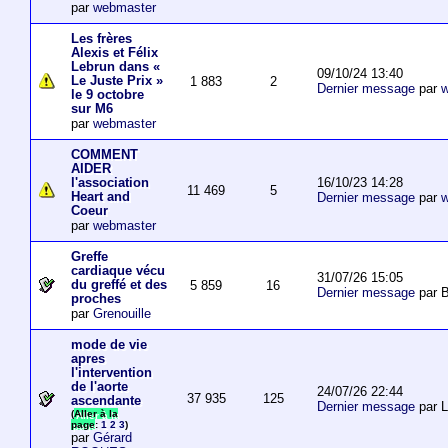
par
webmaster
Les frères
Alexis et Félix
Lebrun dans «
09/10/24 13:40
Le Juste Prix »
1 883
2
Dernier message
par
w
le 9 octobre
sur M6
par
webmaster
COMMENT
AIDER
16/10/23 14:28
l'association
11 469
5
Heart and
Dernier message
par
w
Coeur
par
webmaster
Greffe
cardiaque vécu
31/07/26 15:05
du greffé et des
5 859
16
Dernier message
par B
proches
par
Grenouille
mode de vie
apres
l'intervention
de l'aorte
24/07/26 22:44
37 935
125
ascendante
Dernier message
par 
(
Aller à la
page
:
1
2
3
)
par
Gérard