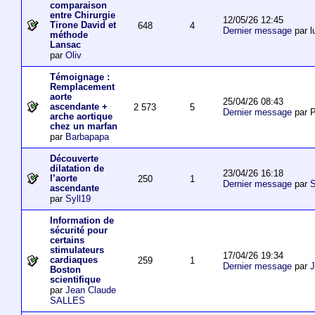
comparaison
entre Chirurgie
12/05/26 12:45
Tirone David et
648
4
Dernier message
par l
méthode
Lansac
par
Oliv
Témoignage :
Remplacement
aorte
25/04/26 08:43
ascendante +
2 573
5
Dernier message
par P
arche aortique
chez un marfan
par
Barbapapa
Découverte
dilatation de
23/04/26 16:18
l’aorte
250
1
Dernier message
par
S
ascendante
par
Syll19
Information de
sécurité pour
certains
stimulateurs
17/04/26 19:34
cardiaques
259
1
Dernier message
par
J
Boston
scientifique
par
Jean Claude
SALLES