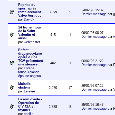
Reprise du
sport après
24/02/26 15:32
remplacement
3 699
5
Dernier message
par 
Valve Aortique
par
DavidF
14 février, jour
de la Saint
09/02/26 08:07
Valentin et
415
1
Dernier message
par
w
aussi ...
par
webmaster
Enfant
drepanocytaire
opéré d une
TGV présentant
06/02/26 21:22
402
1
une stenose
Dernier message
par F
par
Fofana
tanoh Yolande
épouse angoua
Maladie
29/01/26 07:12
ebstein
2 970
17
Dernier message
par V
par
Lefevre
Besoin d'aide -
Opération de
25/01/26 16:47
CIV CIA et
2 888
8
Dernier message
par F
thymus
par
abeille