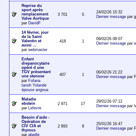
Reprise du
sport après
24/02/26 15:32
remplacement
3 701
5
Dernier message
par 
Valve Aortique
par
DavidF
14 février, jour
de la Saint
09/02/26 08:07
Valentin et
418
1
Dernier message
par
w
aussi ...
par
webmaster
Enfant
drepanocytaire
opéré d une
TGV présentant
06/02/26 21:22
407
1
une stenose
Dernier message
par F
par
Fofana
tanoh Yolande
épouse angoua
Maladie
29/01/26 07:12
ebstein
2 971
17
Dernier message
par V
par
Lefevre
Besoin d'aide -
Opération de
25/01/26 16:47
CIV CIA et
2 893
8
Dernier message
par F
thymus
par
abeille