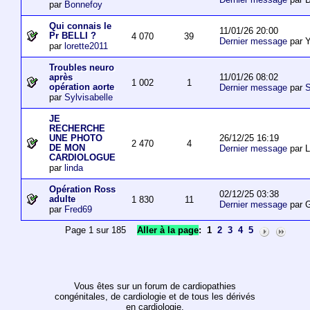
par
Bonnefoy
Qui connais le
11/01/26 20:00
Pr BELLI ?
4 070
39
Dernier message
par 
par
lorette2011
Troubles neuro
11/01/26 08:02
après
1 002
1
opération aorte
Dernier message
par
S
par
Sylvisabelle
JE
RECHERCHE
26/12/25 16:19
UNE PHOTO
2 470
4
DE MON
Dernier message
par L
CARDIOLOGUE
par
linda
Opération Ross
02/12/25 03:38
adulte
1 830
11
Dernier message
par 
par
Fred69
Page 1 sur 185
Aller à la page
:
1
2
3
4
5
Vous êtes sur un forum de cardiopathies
congénitales, de cardiologie et de tous les dérivés
en cardiologie.