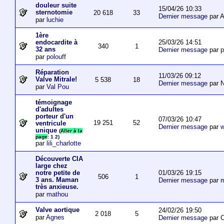
douleur suite
15/04/26 10:33
sternotomie
20 618
33
Dernier message
par A
par
luchie
1ère
25/03/26 14:51
endocardite à
340
1
32 ans
Dernier message
par
p
par
polouff
Réparation
11/03/26 09:12
Valve Mitrale!
5 538
18
Dernier message
par N
par
Val Pou
témoignage
d'adultes
porteur d'un
07/03/26 10:47
19 251
52
ventricule
Dernier message
par
w
unique
(
Aller à la
page
:
1
2
)
par
lili_charlotte
Découverte CIA
large chez
01/03/26 19:15
notre petite de
506
1
3 ans. Maman
Dernier message
par
m
très anxieuse.
par
mathou
Valve aortique
24/02/26 19:50
2 018
5
par
Agnes
Dernier message
par 