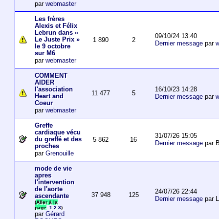
par
webmaster
Les frères
Alexis et Félix
Lebrun dans «
09/10/24 13:40
Le Juste Prix »
1 890
2
Dernier message
par
w
le 9 octobre
sur M6
par
webmaster
COMMENT
AIDER
16/10/23 14:28
l'association
11 477
5
Heart and
Dernier message
par
w
Coeur
par
webmaster
Greffe
cardiaque vécu
31/07/26 15:05
du greffé et des
5 862
16
Dernier message
par B
proches
par
Grenouille
mode de vie
apres
l'intervention
de l'aorte
24/07/26 22:44
37 948
125
ascendante
Dernier message
par 
(
Aller à la
page
:
1
2
3
)
par
Gérard