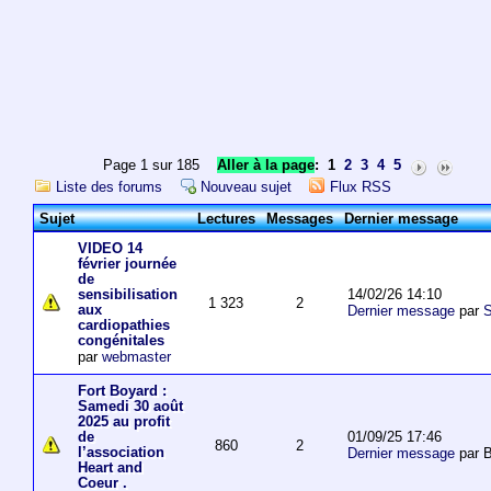
Page 1 sur 185
Aller à la page
:
1
2
3
4
5
Liste des forums
Nouveau sujet
Flux RSS
Sujet
Lectures
Messages
Dernier message
VIDEO 14
février journée
de
14/02/26 14:10
sensibilisation
1 323
2
aux
Dernier message
par
S
cardiopathies
congénitales
par
webmaster
Fort Boyard :
Samedi 30 août
2025 au profit
01/09/25 17:46
de
860
2
l’association
Dernier message
par 
Heart and
Coeur .