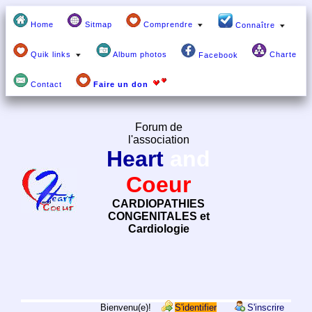
Home
Sitmap
Comprendre
Connaître
Quik links
Album photos
Charte
Facebook
Contact
Faire un don
Forum de
l'association
Heart
and
Coeur
CARDIOPATHIES
CONGENITALES et
Cardiologie
Bienvenu(e)!
S'identifier
S'inscrire