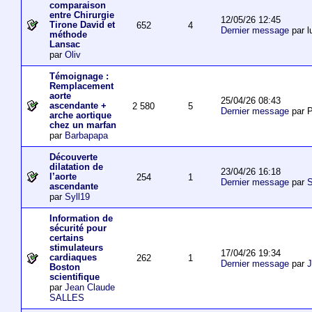
comparaison
entre Chirurgie
12/05/26 12:45
Tirone David et
652
4
Dernier message
par l
méthode
Lansac
par
Oliv
Témoignage :
Remplacement
aorte
25/04/26 08:43
ascendante +
2 580
5
Dernier message
par P
arche aortique
chez un marfan
par
Barbapapa
Découverte
dilatation de
23/04/26 16:18
l’aorte
254
1
Dernier message
par
S
ascendante
par
Syll19
Information de
sécurité pour
certains
stimulateurs
17/04/26 19:34
cardiaques
262
1
Dernier message
par
J
Boston
scientifique
par
Jean Claude
SALLES