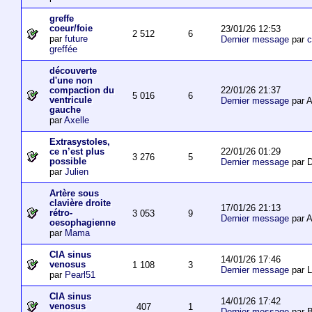
greffe
coeur/foie
23/01/26 12:53
2 512
6
par
future
Dernier message
par
c
greffée
découverte
d'une non
22/01/26 21:37
compaction du
5 016
6
ventricule
Dernier message
par 
gauche
par
Axelle
Extrasystoles,
22/01/26 01:29
ce n’est plus
3 276
5
possible
Dernier message
par D
par
Julien
Artère sous
clavière droite
17/01/26 21:13
rétro-
3 053
9
Dernier message
par 
oesophagienne
par
Mama
CIA sinus
14/01/26 17:46
venosus
1 108
3
Dernier message
par L
par
Pearl51
CIA sinus
14/01/26 17:42
venosus
407
1
Dernier message
par 