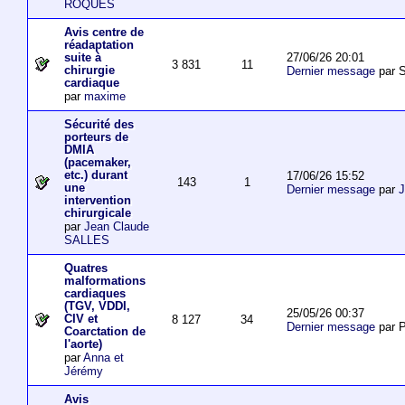
ROQUES
Avis centre de
réadaptation
27/06/26 20:01
suite à
3 831
11
chirurgie
Dernier message
par S
cardiaque
par
maxime
Sécurité des
porteurs de
DMIA
(pacemaker,
etc.) durant
17/06/26 15:52
143
1
une
Dernier message
par
J
intervention
chirurgicale
par
Jean Claude
SALLES
Quatres
malformations
cardiaques
(TGV, VDDI,
25/05/26 00:37
CIV et
8 127
34
Dernier message
par P
Coarctation de
l'aorte)
par
Anna et
Jérémy
Avis