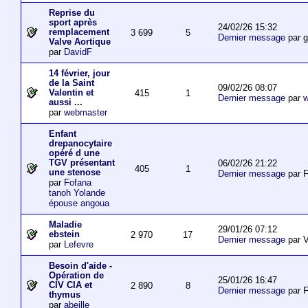
Reprise du
sport après
24/02/26 15:32
remplacement
3 699
5
Dernier message
par 
Valve Aortique
par
DavidF
14 février, jour
de la Saint
09/02/26 08:07
Valentin et
415
1
Dernier message
par
w
aussi ...
par
webmaster
Enfant
drepanocytaire
opéré d une
TGV présentant
06/02/26 21:22
405
1
une stenose
Dernier message
par F
par
Fofana
tanoh Yolande
épouse angoua
Maladie
29/01/26 07:12
ebstein
2 970
17
Dernier message
par V
par
Lefevre
Besoin d'aide -
Opération de
25/01/26 16:47
CIV CIA et
2 890
8
Dernier message
par F
thymus
par
abeille