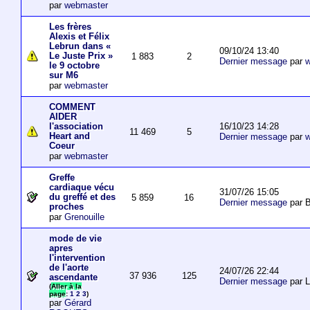
par
webmaster
Les frères
Alexis et Félix
Lebrun dans «
09/10/24 13:40
Le Juste Prix »
1 883
2
Dernier message
par
w
le 9 octobre
sur M6
par
webmaster
COMMENT
AIDER
16/10/23 14:28
l'association
11 469
5
Heart and
Dernier message
par
w
Coeur
par
webmaster
Greffe
cardiaque vécu
31/07/26 15:05
du greffé et des
5 859
16
Dernier message
par B
proches
par
Grenouille
mode de vie
apres
l'intervention
de l'aorte
24/07/26 22:44
37 936
125
ascendante
Dernier message
par 
(
Aller à la
page
:
1
2
3
)
par
Gérard