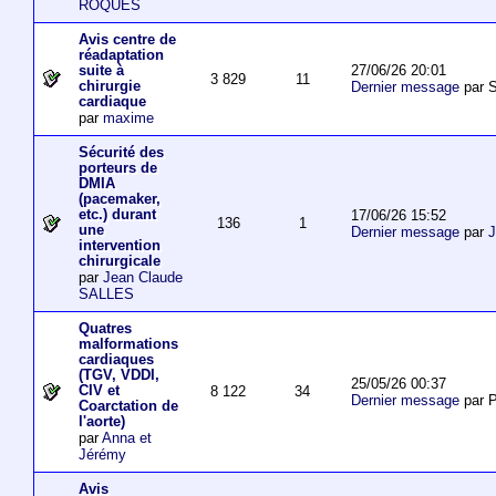
ROQUES
Avis centre de
réadaptation
27/06/26 20:01
suite à
3 829
11
chirurgie
Dernier message
par S
cardiaque
par
maxime
Sécurité des
porteurs de
DMIA
(pacemaker,
etc.) durant
17/06/26 15:52
136
1
une
Dernier message
par
J
intervention
chirurgicale
par
Jean Claude
SALLES
Quatres
malformations
cardiaques
(TGV, VDDI,
25/05/26 00:37
CIV et
8 122
34
Dernier message
par P
Coarctation de
l'aorte)
par
Anna et
Jérémy
Avis