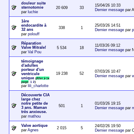
douleur suite
15/04/26 10:33
sternotomie
20 609
33
Dernier message
par A
par
luchie
1ère
25/03/26 14:51
endocardite à
338
1
32 ans
Dernier message
par
p
par
polouff
Réparation
11/03/26 09:12
Valve Mitrale!
5 534
18
Dernier message
par N
par
Val Pou
témoignage
d'adultes
porteur d'un
07/03/26 10:47
19 238
52
ventricule
Dernier message
par
w
unique
(
Aller à la
page
:
1
2
)
par
lili_charlotte
Découverte CIA
large chez
01/03/26 19:15
notre petite de
501
1
3 ans. Maman
Dernier message
par
m
très anxieuse.
par
mathou
Valve aortique
24/02/26 19:50
2 015
5
par
Agnes
Dernier message
par 