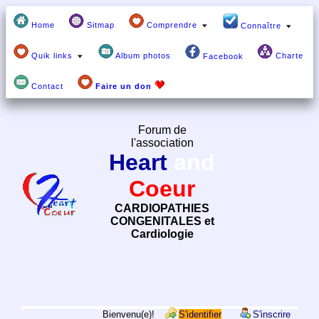
Home
Sitmap
Comprendre
Connaître
Quik links
Album photos
Charte
Facebook
Contact
Faire un don
Forum de
l'association
Heart
and
Coeur
CARDIOPATHIES
CONGENITALES et
Cardiologie
Bienvenu(e)!
S'identifier
S'inscrire