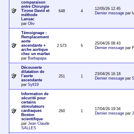
comparaison
entre Chirurgie
12/05/26 12:45
Tirone David et
648
4
Dernier message
par l
méthode
Lansac
par
Oliv
Témoignage :
Remplacement
aorte
25/04/26 08:43
ascendante +
2 573
5
Dernier message
par P
arche aortique
chez un marfan
par
Barbapapa
Découverte
dilatation de
23/04/26 16:18
l’aorte
251
1
Dernier message
par
S
ascendante
par
Syll19
Information de
sécurité pour
certains
stimulateurs
17/04/26 19:34
cardiaques
260
1
Dernier message
par
J
Boston
scientifique
par
Jean Claude
SALLES