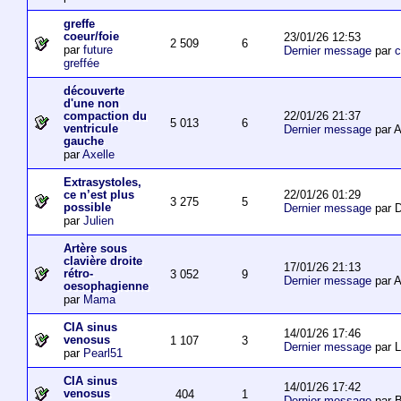
greffe
coeur/foie
23/01/26 12:53
2 509
6
par
future
Dernier message
par
c
greffée
découverte
d'une non
22/01/26 21:37
compaction du
5 013
6
ventricule
Dernier message
par 
gauche
par
Axelle
Extrasystoles,
22/01/26 01:29
ce n’est plus
3 275
5
possible
Dernier message
par D
par
Julien
Artère sous
clavière droite
17/01/26 21:13
rétro-
3 052
9
Dernier message
par 
oesophagienne
par
Mama
CIA sinus
14/01/26 17:46
venosus
1 107
3
Dernier message
par L
par
Pearl51
CIA sinus
14/01/26 17:42
venosus
404
1
Dernier message
par 