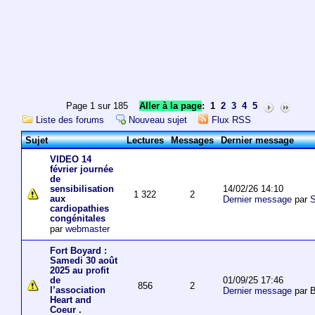
Page 1 sur 185
Aller à la page
:
1
2
3
4
5
Liste des forums
Nouveau sujet
Flux RSS
Sujet
Lectures
Messages
Dernier message
VIDEO 14
février journée
de
14/02/26 14:10
sensibilisation
1 322
2
aux
Dernier message
par
S
cardiopathies
congénitales
par
webmaster
Fort Boyard :
Samedi 30 août
2025 au profit
01/09/25 17:46
de
856
2
l’association
Dernier message
par 
Heart and
Coeur .