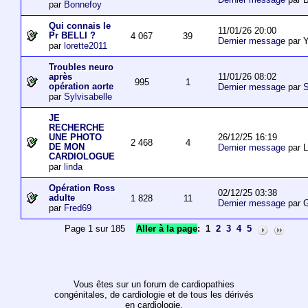
par
Bonnefoy
Qui connais le
11/01/26 20:00
Pr BELLI ?
4 067
39
Dernier message
par 
par
lorette2011
Troubles neuro
11/01/26 08:02
après
995
1
opération aorte
Dernier message
par
S
par
Sylvisabelle
JE
RECHERCHE
26/12/25 16:19
UNE PHOTO
2 468
4
DE MON
Dernier message
par L
CARDIOLOGUE
par
linda
Opération Ross
02/12/25 03:38
adulte
1 828
11
Dernier message
par 
par
Fred69
Page 1 sur 185
Aller à la page
:
1
2
3
4
5
Vous êtes sur un forum de cardiopathies
congénitales, de cardiologie et de tous les dérivés
en cardiologie.