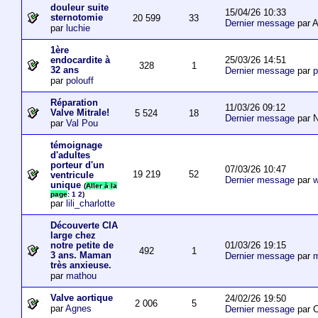
douleur suite
15/04/26 10:33
sternotomie
20 599
33
Dernier message
par A
par
luchie
1ère
25/03/26 14:51
endocardite à
328
1
32 ans
Dernier message
par
p
par
polouff
Réparation
11/03/26 09:12
Valve Mitrale!
5 524
18
Dernier message
par N
par
Val Pou
témoignage
d'adultes
porteur d'un
07/03/26 10:47
19 219
52
ventricule
Dernier message
par
w
unique
(
Aller à la
page
:
1
2
)
par
lili_charlotte
Découverte CIA
large chez
01/03/26 19:15
notre petite de
492
1
3 ans. Maman
Dernier message
par
m
très anxieuse.
par
mathou
Valve aortique
24/02/26 19:50
2 006
5
par
Agnes
Dernier message
par 