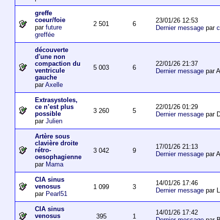
greffe
coeur/foie
23/01/26 12:53
2 501
6
par
future
Dernier message
par
c
greffée
découverte
d'une non
22/01/26 21:37
compaction du
5 003
6
ventricule
Dernier message
par 
gauche
par
Axelle
Extrasystoles,
22/01/26 01:29
ce n’est plus
3 260
5
possible
Dernier message
par D
par
Julien
Artère sous
clavière droite
17/01/26 21:13
rétro-
3 042
9
Dernier message
par 
oesophagienne
par
Mama
CIA sinus
14/01/26 17:46
venosus
1 099
3
Dernier message
par L
par
Pearl51
CIA sinus
14/01/26 17:42
venosus
395
1
Dernier message
par 