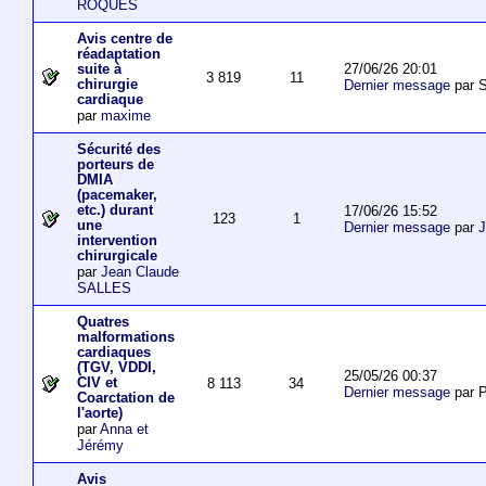
ROQUES
Avis centre de
réadaptation
27/06/26 20:01
suite à
3 819
11
chirurgie
Dernier message
par S
cardiaque
par
maxime
Sécurité des
porteurs de
DMIA
(pacemaker,
etc.) durant
17/06/26 15:52
123
1
une
Dernier message
par
J
intervention
chirurgicale
par
Jean Claude
SALLES
Quatres
malformations
cardiaques
(TGV, VDDI,
25/05/26 00:37
CIV et
8 113
34
Dernier message
par P
Coarctation de
l'aorte)
par
Anna et
Jérémy
Avis