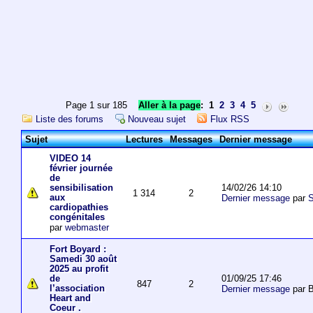
Page 1 sur 185
Aller à la page
:
1
2
3
4
5
Liste des forums
Nouveau sujet
Flux RSS
Sujet
Lectures
Messages
Dernier message
VIDEO 14
février journée
de
14/02/26 14:10
sensibilisation
1 314
2
aux
Dernier message
par
S
cardiopathies
congénitales
par
webmaster
Fort Boyard :
Samedi 30 août
2025 au profit
01/09/25 17:46
de
847
2
l’association
Dernier message
par 
Heart and
Coeur .