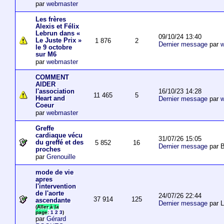
par
webmaster
Les frères
Alexis et Félix
Lebrun dans «
09/10/24 13:40
Le Juste Prix »
1 876
2
Dernier message
par
w
le 9 octobre
sur M6
par
webmaster
COMMENT
AIDER
16/10/23 14:28
l'association
11 465
5
Heart and
Dernier message
par
w
Coeur
par
webmaster
Greffe
cardiaque vécu
31/07/26 15:05
du greffé et des
5 852
16
Dernier message
par B
proches
par
Grenouille
mode de vie
apres
l'intervention
de l'aorte
24/07/26 22:44
37 914
125
ascendante
Dernier message
par 
(
Aller à la
page
:
1
2
3
)
par
Gérard