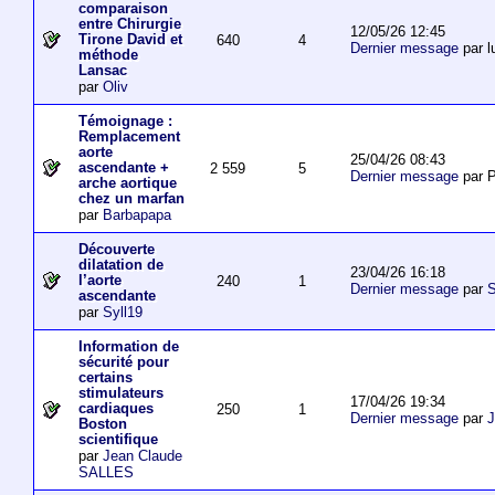
comparaison
entre Chirurgie
12/05/26 12:45
Tirone David et
640
4
Dernier message
par l
méthode
Lansac
par
Oliv
Témoignage :
Remplacement
aorte
25/04/26 08:43
ascendante +
2 559
5
Dernier message
par P
arche aortique
chez un marfan
par
Barbapapa
Découverte
dilatation de
23/04/26 16:18
l’aorte
240
1
Dernier message
par
S
ascendante
par
Syll19
Information de
sécurité pour
certains
stimulateurs
17/04/26 19:34
cardiaques
250
1
Dernier message
par
J
Boston
scientifique
par
Jean Claude
SALLES