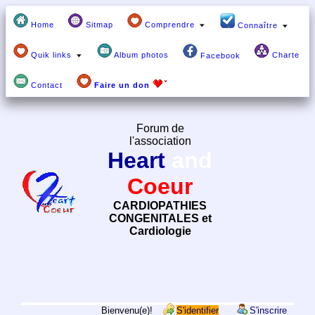
Home
Sitmap
Comprendre
Connaître
Quik links
Album photos
Charte
Facebook
Contact
Faire un don
Forum de
l'association
Heart
and
Coeur
CARDIOPATHIES
CONGENITALES et
Cardiologie
Bienvenu(e)!
S'identifier
S'inscrire