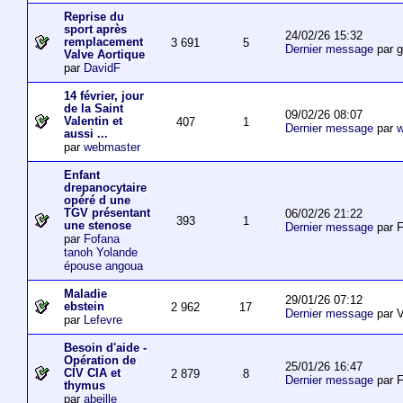
Reprise du
sport après
24/02/26 15:32
remplacement
3 691
5
Dernier message
par 
Valve Aortique
par
DavidF
14 février, jour
de la Saint
09/02/26 08:07
Valentin et
407
1
Dernier message
par
w
aussi ...
par
webmaster
Enfant
drepanocytaire
opéré d une
TGV présentant
06/02/26 21:22
393
1
une stenose
Dernier message
par F
par
Fofana
tanoh Yolande
épouse angoua
Maladie
29/01/26 07:12
ebstein
2 962
17
Dernier message
par V
par
Lefevre
Besoin d'aide -
Opération de
25/01/26 16:47
CIV CIA et
2 879
8
Dernier message
par F
thymus
par
abeille