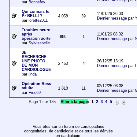
par
Bonnefoy
Qui connais le
11/01/26 20:00
Pr BELLI ?
4 058
39
Dernier message
par 
par
lorette2011
Troubles neuro
11/01/26 08:02
après
980
1
opération aorte
Dernier message
par
S
par
Sylvisabelle
JE
RECHERCHE
26/12/25 16:19
UNE PHOTO
2 460
4
DE MON
Dernier message
par L
CARDIOLOGUE
par
linda
Opération Ross
02/12/25 03:38
adulte
1 818
11
Dernier message
par 
par
Fred69
Page 1 sur 185
Aller à la page
:
1
2
3
4
5
Vous êtes sur un forum de cardiopathies
congénitales, de cardiologie et de tous les dérivés
en cardiologie.