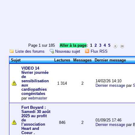
Page 1 sur 185
Aller à la page
:
1
2
3
4
5
Liste des forums
Nouveau sujet
Flux RSS
Sujet
Lectures
Messages
Dernier message
VIDEO 14
février journée
de
14/02/26 14:10
sensibilisation
1 314
2
aux
Dernier message
par
S
cardiopathies
congénitales
par
webmaster
Fort Boyard :
Samedi 30 août
2025 au profit
01/09/25 17:46
de
846
2
l’association
Dernier message
par 
Heart and
Coeur .