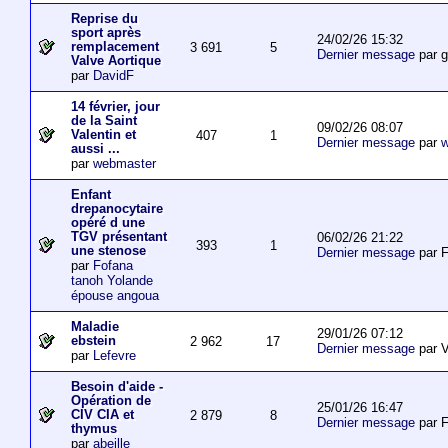
Reprise du
sport après
24/02/26 15:32
remplacement
3 691
5
Dernier message
par 
Valve Aortique
par
DavidF
14 février, jour
de la Saint
09/02/26 08:07
Valentin et
407
1
Dernier message
par
w
aussi ...
par
webmaster
Enfant
drepanocytaire
opéré d une
TGV présentant
06/02/26 21:22
393
1
une stenose
Dernier message
par F
par
Fofana
tanoh Yolande
épouse angoua
Maladie
29/01/26 07:12
ebstein
2 962
17
Dernier message
par V
par
Lefevre
Besoin d'aide -
Opération de
25/01/26 16:47
CIV CIA et
2 879
8
Dernier message
par F
thymus
par
abeille