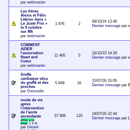
par
webmaster
Les frères
Alexis et Félix
Lebrun dans «
09/10/24 13:40
Le Juste Prix »
1 876
2
Dernier message
par
w
le 9 octobre
sur M6
par
webmaster
COMMENT
AIDER
16/10/23 14:28
l'association
11 465
5
Heart and
Dernier message
par
w
Coeur
par
webmaster
Greffe
cardiaque vécu
31/07/26 15:05
du greffé et des
5 849
16
Dernier message
par B
proches
par
Grenouille
mode de vie
apres
l'intervention
de l'aorte
24/07/26 22:44
37 908
125
ascendante
Dernier message
par 
(
Aller à la
page
:
1
2
3
)
par
Gérard