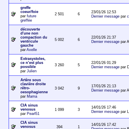
greffe
coeur/foie
23/01/26 12:53
2 501
6
par
future
Dernier message
par
c
greffée
découverte
d'une non
22/01/26 21:37
compaction du
5 002
6
ventricule
Dernier message
par 
gauche
par
Axelle
Extrasystoles,
22/01/26 01:29
ce n’est plus
3 260
5
possible
Dernier message
par D
par
Julien
Artère sous
clavière droite
17/01/26 21:13
rétro-
3 042
9
Dernier message
par 
oesophagienne
par
Mama
CIA sinus
14/01/26 17:46
venosus
1 099
3
Dernier message
par L
par
Pearl51
CIA sinus
14/01/26 17:42
venosus
394
1
Dernier message
par 