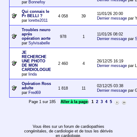
par
Bonnefoy
Qui connais le
11/01/26 20:00
Pr BELLI ?
4 058
39
Dernier message
par 
par
lorette2011
Troubles neuro
11/01/26 08:02
après
978
1
opération aorte
Dernier message
par
S
par
Sylvisabelle
JE
RECHERCHE
26/12/25 16:19
UNE PHOTO
2 460
4
DE MON
Dernier message
par L
CARDIOLOGUE
par
linda
Opération Ross
02/12/25 03:38
adulte
1 818
11
Dernier message
par 
par
Fred69
Page 1 sur 185
Aller à la page
:
1
2
3
4
5
Vous êtes sur un forum de cardiopathies
congénitales, de cardiologie et de tous les dérivés
en cardiologie.