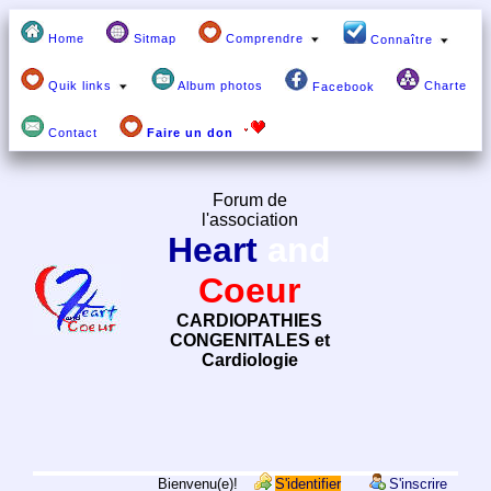
Home
Sitmap
Comprendre
Connaître
Quik links
Album photos
Charte
Facebook
Contact
Faire un don
Forum de
l'association
Heart
and
Coeur
CARDIOPATHIES
CONGENITALES et
Cardiologie
Bienvenu(e)!
S'identifier
S'inscrire