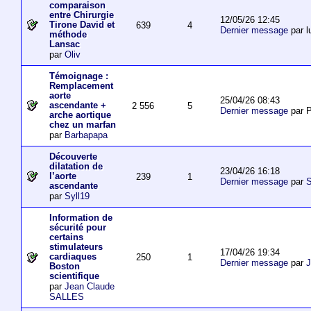
comparaison
entre Chirurgie
12/05/26 12:45
Tirone David et
639
4
Dernier message
par l
méthode
Lansac
par
Oliv
Témoignage :
Remplacement
aorte
25/04/26 08:43
ascendante +
2 556
5
Dernier message
par P
arche aortique
chez un marfan
par
Barbapapa
Découverte
dilatation de
23/04/26 16:18
l’aorte
239
1
Dernier message
par
S
ascendante
par
Syll19
Information de
sécurité pour
certains
stimulateurs
17/04/26 19:34
cardiaques
250
1
Dernier message
par
J
Boston
scientifique
par
Jean Claude
SALLES