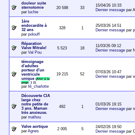
douleur suite
15/04/26 10:33
sternotomie
20 598
33
Dernier message
par A
par
luchie
1ère
25/03/26 14:51
endocardite à
328
1
32 ans
Dernier message
par
p
par
polouff
Réparation
11/03/26 09:12
Valve Mitrale!
5 523
18
Dernier message
par N
par
Val Pou
témoignage
d'adultes
porteur d'un
07/03/26 10:47
19 215
52
ventricule
Dernier message
par
w
unique
(
Aller à la
page
:
1
2
)
par
lili_charlotte
Découverte CIA
large chez
01/03/26 19:15
notre petite de
492
1
3 ans. Maman
Dernier message
par
m
très anxieuse.
par
mathou
Valve aortique
24/02/26 19:50
2 005
5
par
Agnes
Dernier message
par 