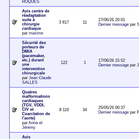
ROQUES
Avis centre de
réadaptation
27/06/26 20:01
suite à
3 817
11
chirurgie
Dernier message
par S
cardiaque
par
maxime
Sécurité des
porteurs de
DMIA
(pacemaker,
etc.) durant
17/06/26 15:52
122
1
une
Dernier message
par
J
intervention
chirurgicale
par
Jean Claude
SALLES
Quatres
malformations
cardiaques
(TGV, VDDI,
25/05/26 00:37
CIV et
8 110
34
Dernier message
par P
Coarctation de
l'aorte)
par
Anna et
Jérémy
Avis