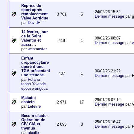
Reprise du
sport après
24/02/26 15:32
remplacement
3 701
5
Dernier message
par 
Valve Aortique
par
DavidF
14 février, jour
de la Saint
09/02/26 08:07
Valentin et
418
1
Dernier message
par
w
aussi ...
par
webmaster
Enfant
drepanocytaire
opéré d une
TGV présentant
06/02/26 21:22
407
1
une stenose
Dernier message
par F
par
Fofana
tanoh Yolande
épouse angoua
Maladie
29/01/26 07:12
ebstein
2 971
17
Dernier message
par V
par
Lefevre
Besoin d'aide -
Opération de
25/01/26 16:47
CIV CIA et
2 893
8
Dernier message
par F
thymus
par
abeille