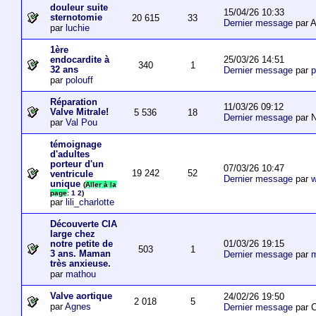
douleur suite
15/04/26 10:33
sternotomie
20 615
33
Dernier message
par A
par
luchie
1ère
25/03/26 14:51
endocardite à
340
1
32 ans
Dernier message
par
p
par
polouff
Réparation
11/03/26 09:12
Valve Mitrale!
5 536
18
Dernier message
par N
par
Val Pou
témoignage
d'adultes
porteur d'un
07/03/26 10:47
19 242
52
ventricule
Dernier message
par
w
unique
(
Aller à la
page
:
1
2
)
par
lili_charlotte
Découverte CIA
large chez
01/03/26 19:15
notre petite de
503
1
3 ans. Maman
Dernier message
par
m
très anxieuse.
par
mathou
Valve aortique
24/02/26 19:50
2 018
5
par
Agnes
Dernier message
par 