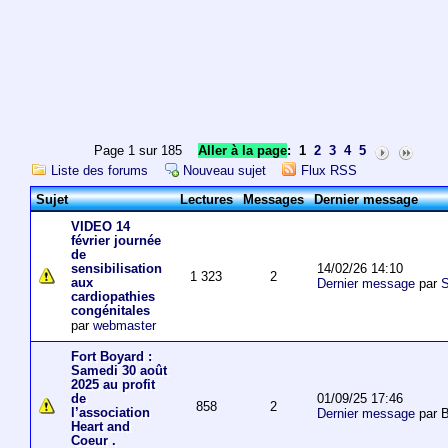
Page 1 sur 185
Aller à la page
:
1
2
3
4
5
Liste des forums
Nouveau sujet
Flux RSS
Sujet
Lectures
Messages
Dernier message
VIDEO 14
février journée
de
14/02/26 14:10
sensibilisation
1 323
2
aux
Dernier message
par
S
cardiopathies
congénitales
par
webmaster
Fort Boyard :
Samedi 30 août
2025 au profit
01/09/25 17:46
de
858
2
l’association
Dernier message
par 
Heart and
Coeur .