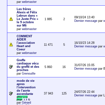
par
webmaster
Les frères
Alexis et Félix
Lebrun dans «
09/10/24 13:40
Le Juste Prix »
1 885
2
Dernier message
par
w
le 9 octobre
sur M6
par
webmaster
COMMENT
AIDER
16/10/23 14:28
l'association
11 471
5
Heart and
Dernier message
par
w
Coeur
par
webmaster
Greffe
cardiaque vécu
31/07/26 15:05
du greffé et des
5 860
16
Dernier message
par B
proches
par
Grenouille
mode de vie
apres
l'intervention
de l'aorte
24/07/26 22:44
37 943
125
ascendante
Dernier message
par 
(
Aller à la
page
:
1
2
3
)
par
Gérard