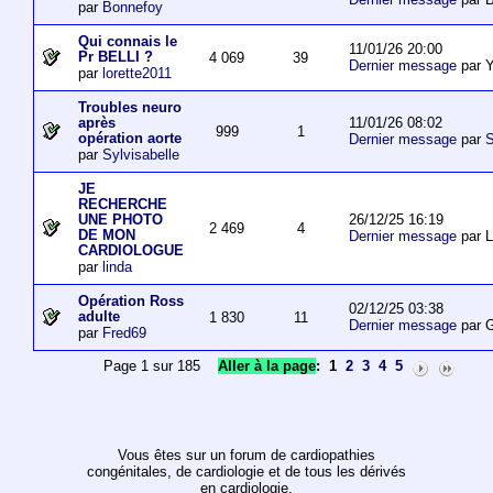
par
Bonnefoy
Qui connais le
11/01/26 20:00
Pr BELLI ?
4 069
39
Dernier message
par 
par
lorette2011
Troubles neuro
11/01/26 08:02
après
999
1
opération aorte
Dernier message
par
S
par
Sylvisabelle
JE
RECHERCHE
26/12/25 16:19
UNE PHOTO
2 469
4
DE MON
Dernier message
par L
CARDIOLOGUE
par
linda
Opération Ross
02/12/25 03:38
adulte
1 830
11
Dernier message
par 
par
Fred69
Page 1 sur 185
Aller à la page
:
1
2
3
4
5
Vous êtes sur un forum de cardiopathies
congénitales, de cardiologie et de tous les dérivés
en cardiologie.