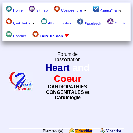
Home
Sitmap
Comprendre
Connaître
Quik links
Album photos
Charte
Facebook
Contact
Faire un don
Forum de
l'association
Heart
and
Coeur
CARDIOPATHIES
CONGENITALES et
Cardiologie
Bienvenu(e)!
S'identifier
S'inscrire