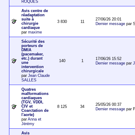
ROQUES
Avis centre de
réadaptation
27/06/26 20:01
suite à
3 830
11
chirurgie
Dernier message
par S
cardiaque
par
maxime
Sécurité des
porteurs de
DMIA
(pacemaker,
etc.) durant
17/06/26 15:52
140
1
une
Dernier message
par
J
intervention
chirurgicale
par
Jean Claude
SALLES
Quatres
malformations
cardiaques
(TGV, VDDI,
25/05/26 00:37
CIV et
8 125
34
Dernier message
par P
Coarctation de
l'aorte)
par
Anna et
Jérémy
Avis