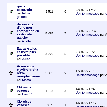
greffe
coeur/foie
23/01/26 12:53
2 511
6
par
future
Dernier message
par
c
greffée
découverte
d'une non
22/01/26 21:37
compaction du
5 015
6
ventricule
Dernier message
par 
gauche
par
Axelle
Extrasystoles,
22/01/26 01:29
ce n’est plus
3 276
5
possible
Dernier message
par D
par
Julien
Artère sous
clavière droite
17/01/26 21:13
rétro-
3 053
9
Dernier message
par 
oesophagienne
par
Mama
CIA sinus
14/01/26 17:46
venosus
1 108
3
Dernier message
par L
par
Pearl51
CIA sinus
14/01/26 17:42
venosus
407
1
Dernier message
par 