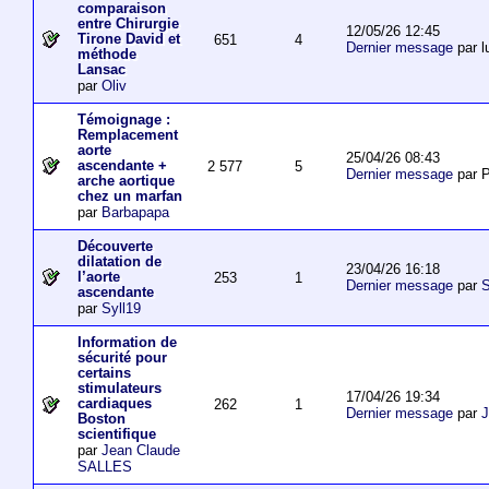
comparaison
entre Chirurgie
12/05/26 12:45
Tirone David et
651
4
Dernier message
par l
méthode
Lansac
par
Oliv
Témoignage :
Remplacement
aorte
25/04/26 08:43
ascendante +
2 577
5
Dernier message
par P
arche aortique
chez un marfan
par
Barbapapa
Découverte
dilatation de
23/04/26 16:18
l’aorte
253
1
Dernier message
par
S
ascendante
par
Syll19
Information de
sécurité pour
certains
stimulateurs
17/04/26 19:34
cardiaques
262
1
Dernier message
par
J
Boston
scientifique
par
Jean Claude
SALLES