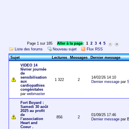
Page 1 sur 185
Aller à la page
:
1
2
3
4
5
Liste des forums
Nouveau sujet
Flux RSS
Sujet
Lectures
Messages
Dernier message
VIDEO 14
février journée
de
14/02/26 14:10
sensibilisation
1 322
2
aux
Dernier message
par
S
cardiopathies
congénitales
par
webmaster
Fort Boyard :
Samedi 30 août
2025 au profit
01/09/25 17:46
de
856
2
l’association
Dernier message
par 
Heart and
Coeur .