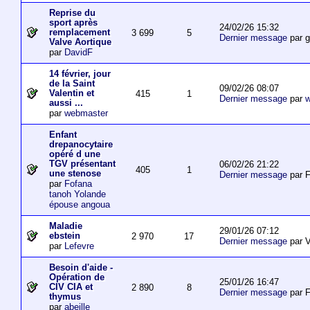
Reprise du
sport après
24/02/26 15:32
remplacement
3 699
5
Dernier message
par 
Valve Aortique
par
DavidF
14 février, jour
de la Saint
09/02/26 08:07
Valentin et
415
1
Dernier message
par
w
aussi ...
par
webmaster
Enfant
drepanocytaire
opéré d une
TGV présentant
06/02/26 21:22
405
1
une stenose
Dernier message
par F
par
Fofana
tanoh Yolande
épouse angoua
Maladie
29/01/26 07:12
ebstein
2 970
17
Dernier message
par V
par
Lefevre
Besoin d'aide -
Opération de
25/01/26 16:47
CIV CIA et
2 890
8
Dernier message
par F
thymus
par
abeille