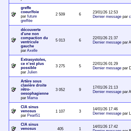
greffe
coeur/foie
23/01/26 12:53
2 509
6
par
future
Dernier message
par
c
greffée
découverte
d'une non
22/01/26 21:37
compaction du
5 013
6
ventricule
Dernier message
par 
gauche
par
Axelle
Extrasystoles,
22/01/26 01:29
ce n’est plus
3 275
5
possible
Dernier message
par D
par
Julien
Artère sous
clavière droite
17/01/26 21:13
rétro-
3 052
9
Dernier message
par 
oesophagienne
par
Mama
CIA sinus
14/01/26 17:46
venosus
1 107
3
Dernier message
par L
par
Pearl51
CIA sinus
14/01/26 17:42
venosus
405
1
Dernier message
par 