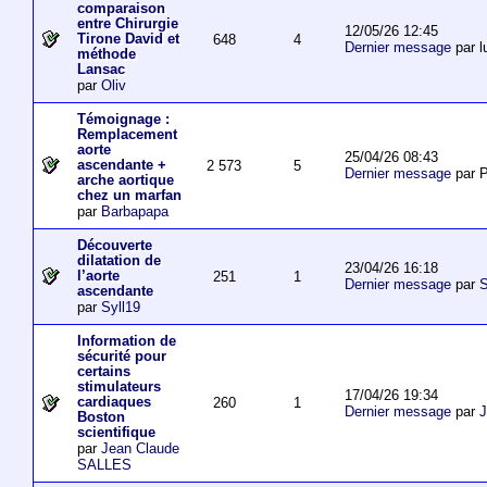
comparaison
entre Chirurgie
12/05/26 12:45
Tirone David et
648
4
Dernier message
par l
méthode
Lansac
par
Oliv
Témoignage :
Remplacement
aorte
25/04/26 08:43
ascendante +
2 573
5
Dernier message
par P
arche aortique
chez un marfan
par
Barbapapa
Découverte
dilatation de
23/04/26 16:18
l’aorte
251
1
Dernier message
par
S
ascendante
par
Syll19
Information de
sécurité pour
certains
stimulateurs
17/04/26 19:34
cardiaques
260
1
Dernier message
par
J
Boston
scientifique
par
Jean Claude
SALLES