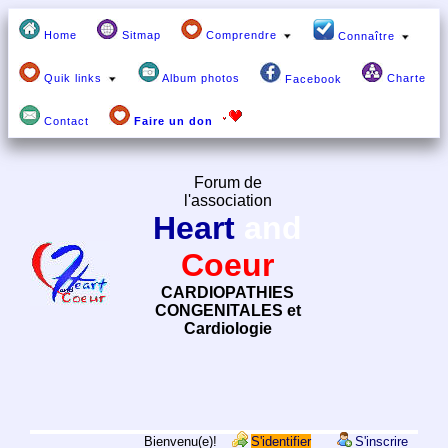
Home
Sitmap
Comprendre
Connaître
Quik links
Album photos
Charte
Facebook
Contact
Faire un don
Forum de
l'association
Heart
and
Coeur
CARDIOPATHIES
CONGENITALES et
Cardiologie
Bienvenu(e)!
S'identifier
S'inscrire