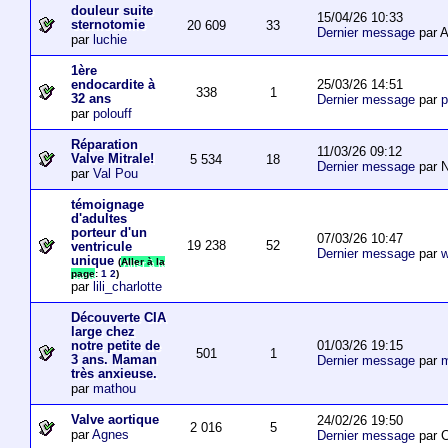
douleur suite
15/04/26 10:33
sternotomie
20 609
33
Dernier message
par A
par
luchie
1ère
25/03/26 14:51
endocardite à
338
1
32 ans
Dernier message
par
p
par
polouff
Réparation
11/03/26 09:12
Valve Mitrale!
5 534
18
Dernier message
par N
par
Val Pou
témoignage
d'adultes
porteur d'un
07/03/26 10:47
19 238
52
ventricule
Dernier message
par
w
unique
(
Aller à la
page
:
1
2
)
par
lili_charlotte
Découverte CIA
large chez
01/03/26 19:15
notre petite de
501
1
3 ans. Maman
Dernier message
par
m
très anxieuse.
par
mathou
Valve aortique
24/02/26 19:50
2 016
5
par
Agnes
Dernier message
par 