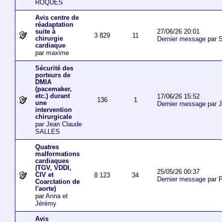
ROQUES
Avis centre de
réadaptation
27/06/26 20:01
suite à
3 829
11
chirurgie
Dernier message
par S
cardiaque
par
maxime
Sécurité des
porteurs de
DMIA
(pacemaker,
etc.) durant
17/06/26 15:52
136
1
une
Dernier message
par
J
intervention
chirurgicale
par
Jean Claude
SALLES
Quatres
malformations
cardiaques
(TGV, VDDI,
25/05/26 00:37
CIV et
8 123
34
Dernier message
par P
Coarctation de
l'aorte)
par
Anna et
Jérémy
Avis