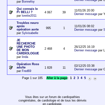
par
Bonnefoy
Qui connais le
11/01/26 20:00
Pr BELLI ?
4 067
39
Dernier message
par 
par
lorette2011
Troubles neuro
11/01/26 08:02
après
995
1
opération aorte
Dernier message
par
S
par
Sylvisabelle
JE
RECHERCHE
26/12/25 16:19
UNE PHOTO
2 468
4
DE MON
Dernier message
par L
CARDIOLOGUE
par
linda
Opération Ross
02/12/25 03:38
adulte
1 828
11
Dernier message
par 
par
Fred69
Page 1 sur 185
Aller à la page
:
1
2
3
4
5
Vous êtes sur un forum de cardiopathies
congénitales, de cardiologie et de tous les dérivés
en cardiologie.