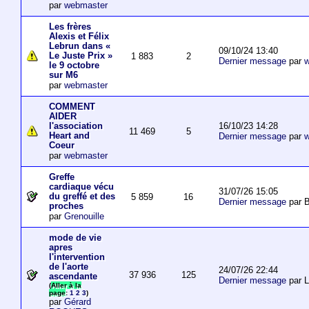
par
webmaster
Les frères
Alexis et Félix
Lebrun dans «
09/10/24 13:40
Le Juste Prix »
1 883
2
Dernier message
par
w
le 9 octobre
sur M6
par
webmaster
COMMENT
AIDER
16/10/23 14:28
l'association
11 469
5
Heart and
Dernier message
par
w
Coeur
par
webmaster
Greffe
cardiaque vécu
31/07/26 15:05
du greffé et des
5 859
16
Dernier message
par B
proches
par
Grenouille
mode de vie
apres
l'intervention
de l'aorte
24/07/26 22:44
37 936
125
ascendante
Dernier message
par 
(
Aller à la
page
:
1
2
3
)
par
Gérard