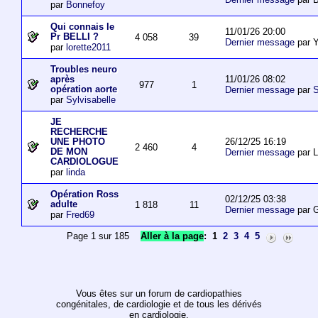
par
Bonnefoy
Qui connais le
11/01/26 20:00
Pr BELLI ?
4 058
39
Dernier message
par 
par
lorette2011
Troubles neuro
11/01/26 08:02
après
977
1
opération aorte
Dernier message
par
S
par
Sylvisabelle
JE
RECHERCHE
26/12/25 16:19
UNE PHOTO
2 460
4
DE MON
Dernier message
par L
CARDIOLOGUE
par
linda
Opération Ross
02/12/25 03:38
adulte
1 818
11
Dernier message
par 
par
Fred69
Page 1 sur 185
Aller à la page
:
1
2
3
4
5
Vous êtes sur un forum de cardiopathies
congénitales, de cardiologie et de tous les dérivés
en cardiologie.