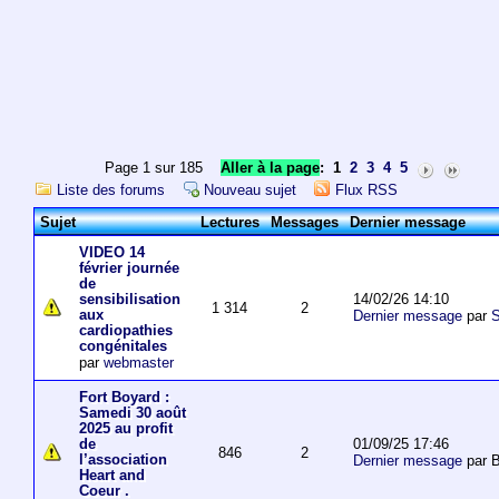
Page 1 sur 185
Aller à la page
:
1
2
3
4
5
Liste des forums
Nouveau sujet
Flux RSS
Sujet
Lectures
Messages
Dernier message
VIDEO 14
février journée
de
14/02/26 14:10
sensibilisation
1 314
2
aux
Dernier message
par
S
cardiopathies
congénitales
par
webmaster
Fort Boyard :
Samedi 30 août
2025 au profit
01/09/25 17:46
de
846
2
l’association
Dernier message
par 
Heart and
Coeur .