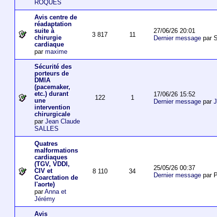
ROQUES
Avis centre de
réadaptation
27/06/26 20:01
suite à
3 817
11
chirurgie
Dernier message
par S
cardiaque
par
maxime
Sécurité des
porteurs de
DMIA
(pacemaker,
etc.) durant
17/06/26 15:52
122
1
une
Dernier message
par
J
intervention
chirurgicale
par
Jean Claude
SALLES
Quatres
malformations
cardiaques
(TGV, VDDI,
25/05/26 00:37
CIV et
8 110
34
Dernier message
par P
Coarctation de
l'aorte)
par
Anna et
Jérémy
Avis