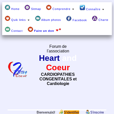
Home
Sitmap
Comprendre
Connaître
Quik links
Album photos
Charte
Facebook
Contact
Faire un don
Forum de
l'association
Heart
and
Coeur
CARDIOPATHIES
CONGENITALES et
Cardiologie
Bienvenu(e)!
S'identifier
S'inscrire