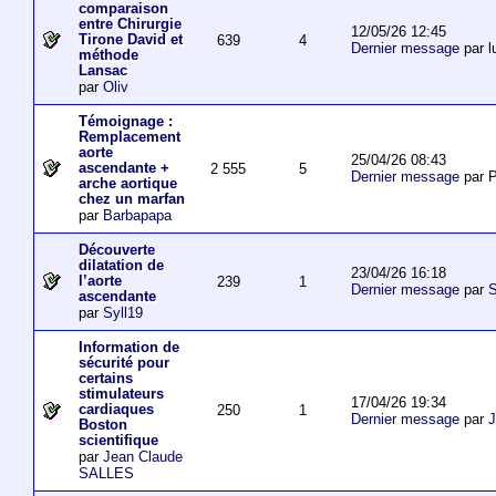
comparaison
entre Chirurgie
12/05/26 12:45
Tirone David et
639
4
Dernier message
par l
méthode
Lansac
par
Oliv
Témoignage :
Remplacement
aorte
25/04/26 08:43
ascendante +
2 555
5
Dernier message
par P
arche aortique
chez un marfan
par
Barbapapa
Découverte
dilatation de
23/04/26 16:18
l’aorte
239
1
Dernier message
par
S
ascendante
par
Syll19
Information de
sécurité pour
certains
stimulateurs
17/04/26 19:34
cardiaques
250
1
Dernier message
par
J
Boston
scientifique
par
Jean Claude
SALLES