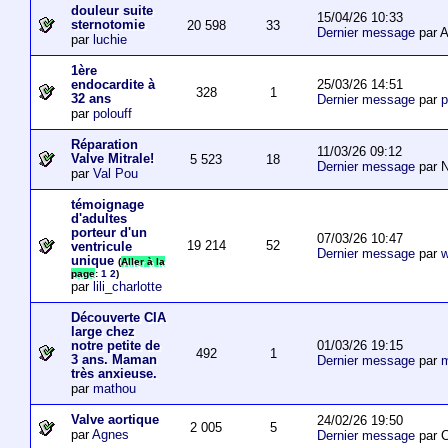
douleur suite
15/04/26 10:33
sternotomie
20 598
33
Dernier message
par A
par
luchie
1ère
25/03/26 14:51
endocardite à
328
1
32 ans
Dernier message
par
p
par
polouff
Réparation
11/03/26 09:12
Valve Mitrale!
5 523
18
Dernier message
par N
par
Val Pou
témoignage
d'adultes
porteur d'un
07/03/26 10:47
19 214
52
ventricule
Dernier message
par
w
unique
(
Aller à la
page
:
1
2
)
par
lili_charlotte
Découverte CIA
large chez
01/03/26 19:15
notre petite de
492
1
3 ans. Maman
Dernier message
par
m
très anxieuse.
par
mathou
Valve aortique
24/02/26 19:50
2 005
5
par
Agnes
Dernier message
par 