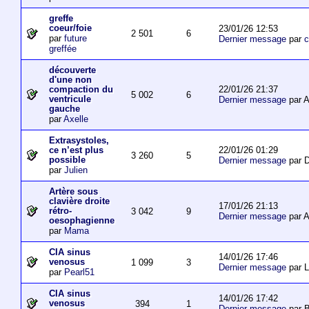
greffe
coeur/foie
23/01/26 12:53
2 501
6
par
future
Dernier message
par
c
greffée
découverte
d'une non
22/01/26 21:37
compaction du
5 002
6
ventricule
Dernier message
par 
gauche
par
Axelle
Extrasystoles,
22/01/26 01:29
ce n’est plus
3 260
5
possible
Dernier message
par D
par
Julien
Artère sous
clavière droite
17/01/26 21:13
rétro-
3 042
9
Dernier message
par 
oesophagienne
par
Mama
CIA sinus
14/01/26 17:46
venosus
1 099
3
Dernier message
par L
par
Pearl51
CIA sinus
14/01/26 17:42
venosus
394
1
Dernier message
par 