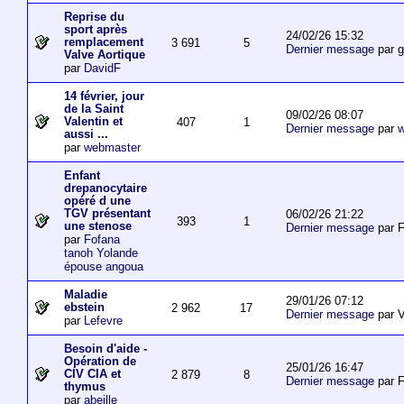
Reprise du
sport après
24/02/26 15:32
remplacement
3 691
5
Dernier message
par 
Valve Aortique
par
DavidF
14 février, jour
de la Saint
09/02/26 08:07
Valentin et
407
1
Dernier message
par
w
aussi ...
par
webmaster
Enfant
drepanocytaire
opéré d une
TGV présentant
06/02/26 21:22
393
1
une stenose
Dernier message
par F
par
Fofana
tanoh Yolande
épouse angoua
Maladie
29/01/26 07:12
ebstein
2 962
17
Dernier message
par V
par
Lefevre
Besoin d'aide -
Opération de
25/01/26 16:47
CIV CIA et
2 879
8
Dernier message
par F
thymus
par
abeille