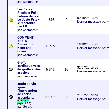
par
webmaster
Les frères
Alexis et Félix
Lebrun dans «
09/10/24 13:40
Le Juste Prix »
1 876
2
Dernier message
par
w
le 9 octobre
sur M6
par
webmaster
COMMENT
AIDER
16/10/23 14:28
l'association
11 465
5
Heart and
Dernier message
par
w
Coeur
par
webmaster
Greffe
cardiaque vécu
31/07/26 15:05
du greffé et des
5 849
16
Dernier message
par B
proches
par
Grenouille
mode de vie
apres
l'intervention
de l'aorte
24/07/26 22:44
37 907
125
ascendante
Dernier message
par 
(
Aller à la
page
:
1
2
3
)
par
Gérard