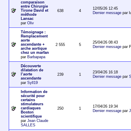
comparaison
entre Chirurgie
12/05/26 12:45
Tirone David et
638
4
Dernier message
par l
méthode
Lansac
par
Oliv
Témoignage :
Remplacement
aorte
25/04/26 08:43
ascendante +
2 555
5
Dernier message
par P
arche aortique
chez un marfan
par
Barbapapa
Découverte
dilatation de
23/04/26 16:18
l’aorte
239
1
Dernier message
par
S
ascendante
par
Syll19
Information de
sécurité pour
certains
stimulateurs
17/04/26 19:34
cardiaques
250
1
Dernier message
par
J
Boston
scientifique
par
Jean Claude
SALLES