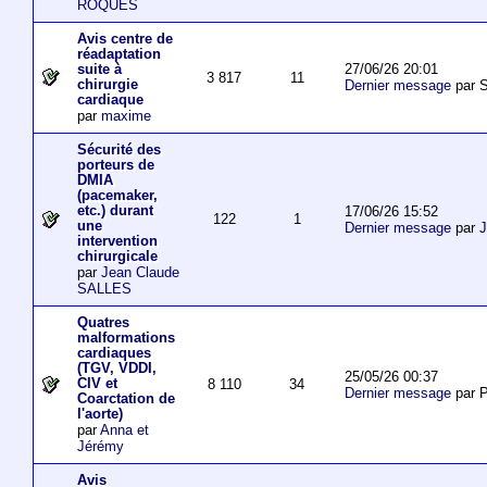
ROQUES
Avis centre de
réadaptation
27/06/26 20:01
suite à
3 817
11
chirurgie
Dernier message
par S
cardiaque
par
maxime
Sécurité des
porteurs de
DMIA
(pacemaker,
etc.) durant
17/06/26 15:52
122
1
une
Dernier message
par
J
intervention
chirurgicale
par
Jean Claude
SALLES
Quatres
malformations
cardiaques
(TGV, VDDI,
25/05/26 00:37
CIV et
8 110
34
Dernier message
par P
Coarctation de
l'aorte)
par
Anna et
Jérémy
Avis