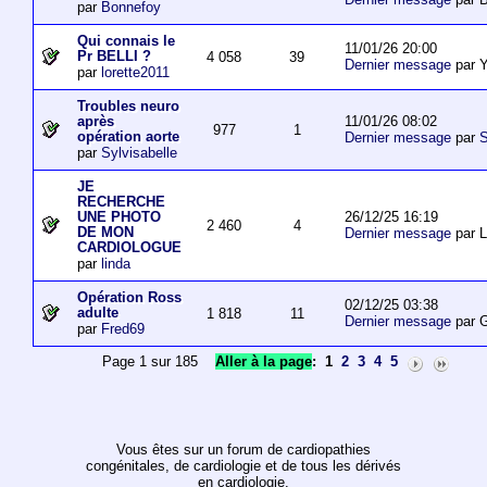
par
Bonnefoy
Qui connais le
11/01/26 20:00
Pr BELLI ?
4 058
39
Dernier message
par 
par
lorette2011
Troubles neuro
11/01/26 08:02
après
977
1
opération aorte
Dernier message
par
S
par
Sylvisabelle
JE
RECHERCHE
26/12/25 16:19
UNE PHOTO
2 460
4
DE MON
Dernier message
par L
CARDIOLOGUE
par
linda
Opération Ross
02/12/25 03:38
adulte
1 818
11
Dernier message
par 
par
Fred69
Page 1 sur 185
Aller à la page
:
1
2
3
4
5
Vous êtes sur un forum de cardiopathies
congénitales, de cardiologie et de tous les dérivés
en cardiologie.