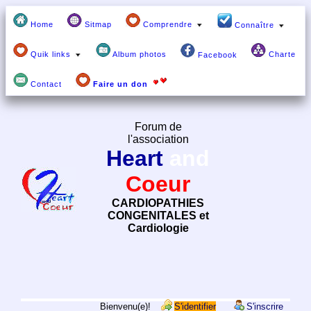
Home
Sitmap
Comprendre
Connaître
Quik links
Album photos
Charte
Facebook
Contact
Faire un don
Forum de
l'association
Heart
and
Coeur
CARDIOPATHIES
CONGENITALES et
Cardiologie
Bienvenu(e)!
S'identifier
S'inscrire