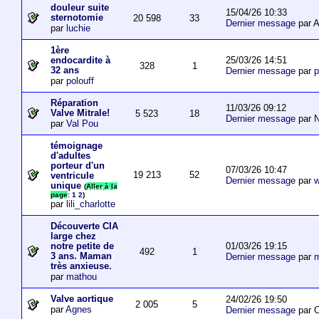
douleur suite
15/04/26 10:33
sternotomie
20 598
33
Dernier message
par A
par
luchie
1ère
25/03/26 14:51
endocardite à
328
1
32 ans
Dernier message
par
p
par
polouff
Réparation
11/03/26 09:12
Valve Mitrale!
5 523
18
Dernier message
par N
par
Val Pou
témoignage
d'adultes
porteur d'un
07/03/26 10:47
19 213
52
ventricule
Dernier message
par
w
unique
(
Aller à la
page
:
1
2
)
par
lili_charlotte
Découverte CIA
large chez
01/03/26 19:15
notre petite de
492
1
3 ans. Maman
Dernier message
par
m
très anxieuse.
par
mathou
Valve aortique
24/02/26 19:50
2 005
5
par
Agnes
Dernier message
par 