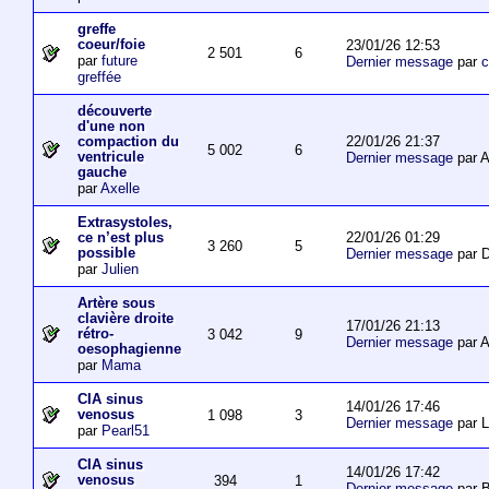
greffe
coeur/foie
23/01/26 12:53
2 501
6
par
future
Dernier message
par
c
greffée
découverte
d'une non
22/01/26 21:37
compaction du
5 002
6
ventricule
Dernier message
par 
gauche
par
Axelle
Extrasystoles,
22/01/26 01:29
ce n’est plus
3 260
5
possible
Dernier message
par D
par
Julien
Artère sous
clavière droite
17/01/26 21:13
rétro-
3 042
9
Dernier message
par 
oesophagienne
par
Mama
CIA sinus
14/01/26 17:46
venosus
1 098
3
Dernier message
par L
par
Pearl51
CIA sinus
14/01/26 17:42
venosus
394
1
Dernier message
par 