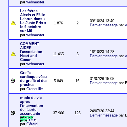
par
webmaster
Les frères
Alexis et Félix
Lebrun dans «
09/10/24 13:40
Le Juste Prix »
1 876
2
Dernier message
par
w
le 9 octobre
sur M6
par
webmaster
COMMENT
AIDER
16/10/23 14:28
l'association
11 465
5
Heart and
Dernier message
par
w
Coeur
par
webmaster
Greffe
cardiaque vécu
31/07/26 15:05
du greffé et des
5 849
16
Dernier message
par B
proches
par
Grenouille
mode de vie
apres
l'intervention
de l'aorte
24/07/26 22:44
37 906
125
ascendante
Dernier message
par 
(
Aller à la
page
:
1
2
3
)
par
Gérard