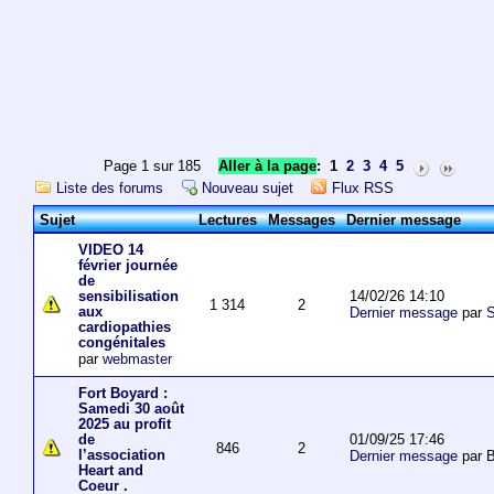
Page 1 sur 185
Aller à la page
:
1
2
3
4
5
Liste des forums
Nouveau sujet
Flux RSS
Sujet
Lectures
Messages
Dernier message
VIDEO 14
février journée
de
14/02/26 14:10
sensibilisation
1 314
2
aux
Dernier message
par
S
cardiopathies
congénitales
par
webmaster
Fort Boyard :
Samedi 30 août
2025 au profit
01/09/25 17:46
de
846
2
l’association
Dernier message
par 
Heart and
Coeur .