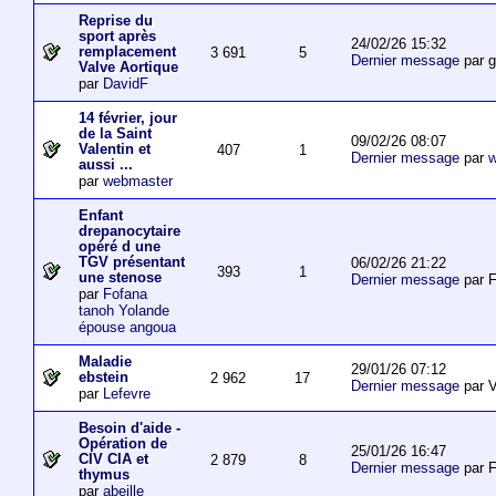
Reprise du
sport après
24/02/26 15:32
remplacement
3 691
5
Dernier message
par 
Valve Aortique
par
DavidF
14 février, jour
de la Saint
09/02/26 08:07
Valentin et
407
1
Dernier message
par
w
aussi ...
par
webmaster
Enfant
drepanocytaire
opéré d une
TGV présentant
06/02/26 21:22
393
1
une stenose
Dernier message
par F
par
Fofana
tanoh Yolande
épouse angoua
Maladie
29/01/26 07:12
ebstein
2 962
17
Dernier message
par V
par
Lefevre
Besoin d'aide -
Opération de
25/01/26 16:47
CIV CIA et
2 879
8
Dernier message
par F
thymus
par
abeille