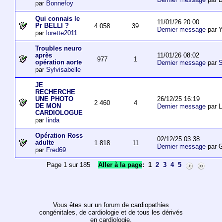
par
Bonnefoy
Qui connais le
11/01/26 20:00
Pr BELLI ?
4 058
39
Dernier message
par 
par
lorette2011
Troubles neuro
11/01/26 08:02
après
977
1
opération aorte
Dernier message
par
S
par
Sylvisabelle
JE
RECHERCHE
26/12/25 16:19
UNE PHOTO
2 460
4
DE MON
Dernier message
par L
CARDIOLOGUE
par
linda
Opération Ross
02/12/25 03:38
adulte
1 818
11
Dernier message
par 
par
Fred69
Page 1 sur 185
Aller à la page
:
1
2
3
4
5
Vous êtes sur un forum de cardiopathies
congénitales, de cardiologie et de tous les dérivés
en cardiologie.