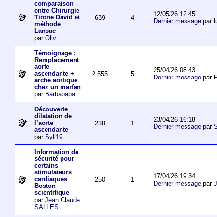
comparaison
entre Chirurgie
12/05/26 12:45
Tirone David et
639
4
Dernier message
par l
méthode
Lansac
par
Oliv
Témoignage :
Remplacement
aorte
25/04/26 08:43
ascendante +
2 555
5
Dernier message
par P
arche aortique
chez un marfan
par
Barbapapa
Découverte
dilatation de
23/04/26 16:18
l’aorte
239
1
Dernier message
par
S
ascendante
par
Syll19
Information de
sécurité pour
certains
stimulateurs
17/04/26 19:34
cardiaques
250
1
Dernier message
par
J
Boston
scientifique
par
Jean Claude
SALLES