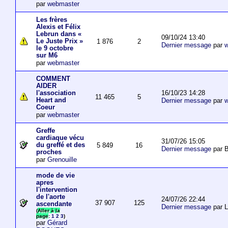
par
webmaster
Les frères
Alexis et Félix
Lebrun dans «
09/10/24 13:40
Le Juste Prix »
1 876
2
Dernier message
par
w
le 9 octobre
sur M6
par
webmaster
COMMENT
AIDER
16/10/23 14:28
l'association
11 465
5
Heart and
Dernier message
par
w
Coeur
par
webmaster
Greffe
cardiaque vécu
31/07/26 15:05
du greffé et des
5 849
16
Dernier message
par B
proches
par
Grenouille
mode de vie
apres
l'intervention
de l'aorte
24/07/26 22:44
37 907
125
ascendante
Dernier message
par 
(
Aller à la
page
:
1
2
3
)
par
Gérard