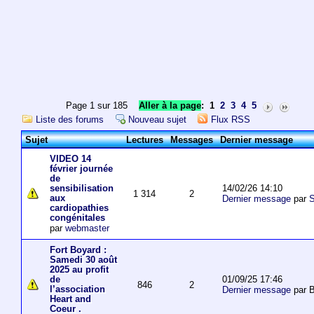
Page 1 sur 185
Aller à la page
:
1
2
3
4
5
Liste des forums
Nouveau sujet
Flux RSS
Sujet
Lectures
Messages
Dernier message
VIDEO 14
février journée
de
14/02/26 14:10
sensibilisation
1 314
2
aux
Dernier message
par
S
cardiopathies
congénitales
par
webmaster
Fort Boyard :
Samedi 30 août
2025 au profit
01/09/25 17:46
de
846
2
l’association
Dernier message
par 
Heart and
Coeur .