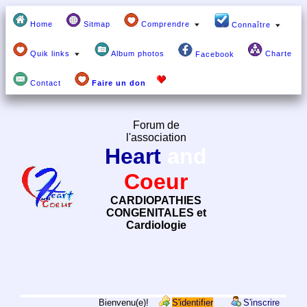
Home
Sitmap
Comprendre
Connaître
Quik links
Album photos
Charte
Facebook
Contact
Faire un don
Forum de
l'association
Heart
and
Coeur
CARDIOPATHIES
CONGENITALES et
Cardiologie
Bienvenu(e)!
S'identifier
S'inscrire