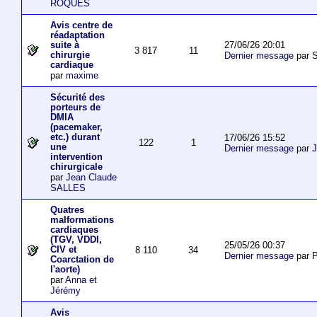
ROQUES
Avis centre de
réadaptation
27/06/26 20:01
suite à
3 817
11
chirurgie
Dernier message
par S
cardiaque
par
maxime
Sécurité des
porteurs de
DMIA
(pacemaker,
etc.) durant
17/06/26 15:52
122
1
une
Dernier message
par
J
intervention
chirurgicale
par
Jean Claude
SALLES
Quatres
malformations
cardiaques
(TGV, VDDI,
25/05/26 00:37
CIV et
8 110
34
Dernier message
par P
Coarctation de
l'aorte)
par
Anna et
Jérémy
Avis