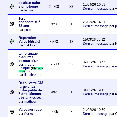
douleur suite
15/04/26 10:33
sternotomie
20 598
33
Dernier message
par A
par
luchie
1ère
25/03/26 14:51
endocardite à
328
1
32 ans
Dernier message
par
p
par
polouff
Réparation
11/03/26 09:12
Valve Mitrale!
5 523
18
Dernier message
par N
par
Val Pou
témoignage
d'adultes
porteur d'un
07/03/26 10:47
19 213
52
ventricule
Dernier message
par
w
unique
(
Aller à la
page
:
1
2
)
par
lili_charlotte
Découverte CIA
large chez
01/03/26 19:15
notre petite de
492
1
3 ans. Maman
Dernier message
par
m
très anxieuse.
par
mathou
Valve aortique
24/02/26 19:50
2 005
5
par
Agnes
Dernier message
par 