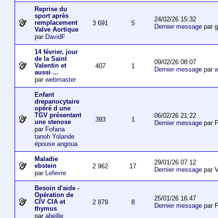
Reprise du
sport après
24/02/26 15:32
remplacement
3 691
5
Dernier message
par 
Valve Aortique
par
DavidF
14 février, jour
de la Saint
09/02/26 08:07
Valentin et
407
1
Dernier message
par
w
aussi ...
par
webmaster
Enfant
drepanocytaire
opéré d une
TGV présentant
06/02/26 21:22
393
1
une stenose
Dernier message
par F
par
Fofana
tanoh Yolande
épouse angoua
Maladie
29/01/26 07:12
ebstein
2 962
17
Dernier message
par V
par
Lefevre
Besoin d'aide -
Opération de
25/01/26 16:47
CIV CIA et
2 879
8
Dernier message
par F
thymus
par
abeille