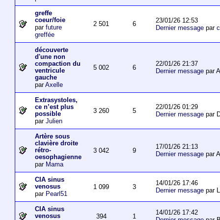
greffe
coeur/foie
23/01/26 12:53
2 501
6
par
future
Dernier message
par
c
greffée
découverte
d'une non
22/01/26 21:37
compaction du
5 002
6
ventricule
Dernier message
par 
gauche
par
Axelle
Extrasystoles,
22/01/26 01:29
ce n’est plus
3 260
5
possible
Dernier message
par D
par
Julien
Artère sous
clavière droite
17/01/26 21:13
rétro-
3 042
9
Dernier message
par 
oesophagienne
par
Mama
CIA sinus
14/01/26 17:46
venosus
1 099
3
Dernier message
par L
par
Pearl51
CIA sinus
14/01/26 17:42
venosus
394
1
Dernier message
par 