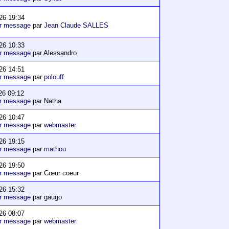
26 19:34
er message
par
Jean Claude SALLES
26 10:33
er message
par Alessandro
26 14:51
er message
par
polouff
26 09:12
er message
par Natha
26 10:47
er message
par
webmaster
26 19:15
er message
par
mathou
26 19:50
er message
par Cœur coeur
26 15:32
er message
par gaugo
26 08:07
er message
par
webmaster