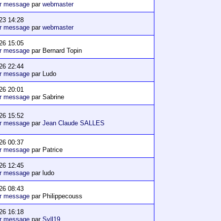
er message
par
webmaster
23 14:28
er message
par
webmaster
26 15:05
er message
par Bernard Topin
26 22:44
er message
par Ludo
26 20:01
er message
par Sabrine
26 15:52
er message
par
Jean Claude SALLES
26 00:37
er message
par Patrice
26 12:45
er message
par ludo
26 08:43
er message
par Philippecouss
26 16:18
er message
par
Syll19