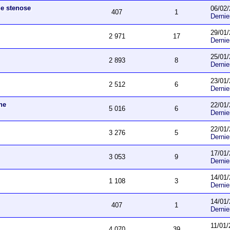
ne stenose
06/02/
407
1
Derni
29/01/
2 971
17
Derni
25/01/
2 893
8
Derni
23/01/
2 512
6
Derni
he
22/01/
5 016
6
Derni
22/01/
3 276
5
Derni
17/01/
3 053
9
Derni
14/01/
1 108
3
Derni
14/01/
407
1
Derni
11/01/
4 070
39