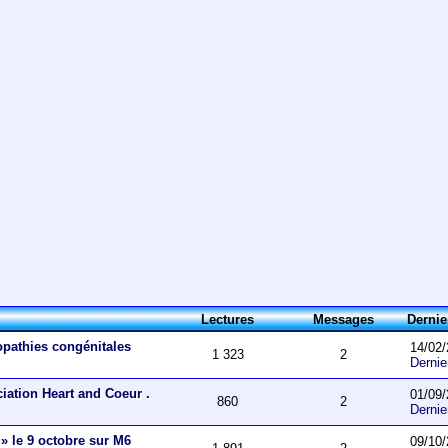
Lectures
Messages
Derni
opathies congénitales
14/02/
1 323
2
Derni
ciation Heart and Coeur .
01/09/
860
2
Derni
 » le 9 octobre sur M6
09/10/