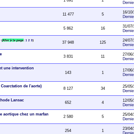
1 891
2
Derni
16/10/
11 477
5
Derni
31/07/
5 862
16
Derni
e
24/07/
(
Aller à la page
:
1
2
3
)
37 948
125
Derni
ue
27/06/
3 831
11
Derni
nt une intervention
17/06/
143
1
Derni
Coarctation de l'aorte)
25/05/
8 127
34
Derni
éthode Lansac
12/05/
652
4
Derni
e aortique chez un marfan
25/04/
2 580
5
Derni
23/04/
254
1
Derni