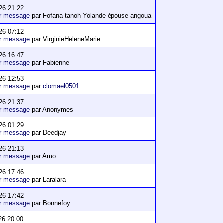
26 21:22
er message
par Fofana tanoh Yolande épouse angoua
26 07:12
er message
par VirginieHeleneMarie
26 16:47
er message
par Fabienne
26 12:53
er message
par
clomael0501
26 21:37
er message
par Anonymes
26 01:29
er message
par Deedjay
26 21:13
er message
par Amo
26 17:46
er message
par Laralara
26 17:42
er message
par Bonnefoy
26 20:00