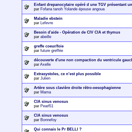
Enfant drepanocytaire opéré d une TGV présentant u
par
Fofana tanoh Yolande épouse angoua
Maladie ebstein
par
Lefevre
Besoin d'aide - Opération de CIV CIA et thymus
par
abeille
greffe coeur/foie
par
future greffée
découverte d'une non compaction du ventricule gauc
par
Axelle
Extrasystoles, ce n’est plus possible
par
Julien
Artère sous clavière droite rétro-oesophagienne
par
Mama
CIA sinus venosus
par
Pearl51
CIA sinus venosus
par
Bonnefoy
Qui connais le Pr BELLI ?