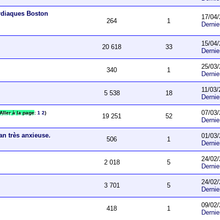
ardiaques Boston
17/04/
264
1
Derni
15/04/
20 618
33
Derni
25/03/
340
1
Derni
11/03/
5 538
18
Derni
07/03/
Aller à la page
:
1
2
)
19 251
52
Derni
an très anxieuse.
01/03/
506
1
Derni
24/02/
2 018
5
Derni
24/02/
3 701
5
Derni
09/02/
418
1
Derni