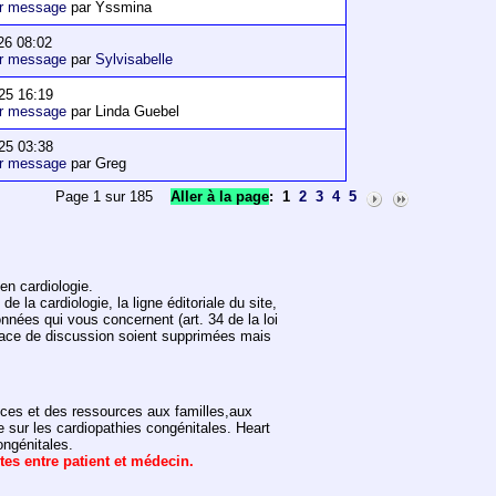
er message
par Yssmina
26 08:02
er message
par
Sylvisabelle
25 16:19
er message
par Linda Guebel
25 03:38
er message
par Greg
Page 1 sur 185
Aller à la page
:
1
2
3
4
5
en cardiologie.
 la cardiologie, la ligne éditoriale du site,
onnées qui vous concernent (art. 34 de la loi
space de discussion soient supprimées mais
vices et des ressources aux familles,aux
e sur les cardiopathies congénitales. Heart
ongénitales.
ntes entre patient et médecin.