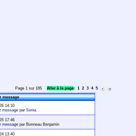
Page 1 sur 185
Aller à la page
:
1
2
3
4
5
er message
26 14:10
er message
par
Sonia
25 17:46
er message
par Bonneau Benjamin
24 13:40