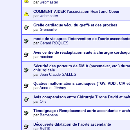
par
webmaster
COMMENT AIDER l'association Heart and Coeur
par
webmaster
Greffe cardiaque vécu du greffé et des proches
par
Grenouille
mode de vie apres l'intervention de l'aorte ascendant
par
Gérard ROQUES
Avis centre de réadaptation suite à chirurgie cardiaq
par
maxime
Sécurité des porteurs de DMIA (pacemaker, etc.) dura
chirurgicale
par
Jean Claude SALLES
Quatres malformations cardiaques (TGV, VDDI, CIV et 
par
Anna et Jérémy
Avis comparaison entre Chirurgie Tirone David et m
par
Oliv
Témoignage : Remplacement aorte ascendante + arch
par
Barbapapa
Découverte dilatation de l’aorte ascendante
par
Syll19