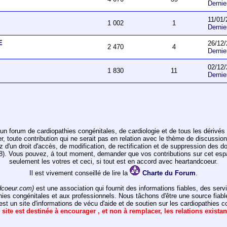
Derni
11/01/
1 002
1
Derni
E
26/12/
2 470
4
Derni
02/12/
1 830
11
Derni
un forum de cardiopathies congénitales, de cardiologie et de tous les dérivés 
toute contribution qui ne serait pas en relation avec le thème de discussion de
ez d'un droit d'accès, de modification, de rectification et de suppression des d
978). Vous pouvez, á tout moment, demander que vos contributions sur cet e
seulement les votres et ceci, si tout est en accord avec heartandcoeur.
Il est vivement conseillé de lire la
Charte du Forum
.
dcoeur.com)
est une association qui fournit des informations fiables, des ser
hies congénitales et aux professionnels. Nous tâchons d'être une source fiabl
st un site d'informations de vécu d'aide et de soutien sur les cardiopathies c
 site est destinée à encourager , et non à remplacer, les relations exista