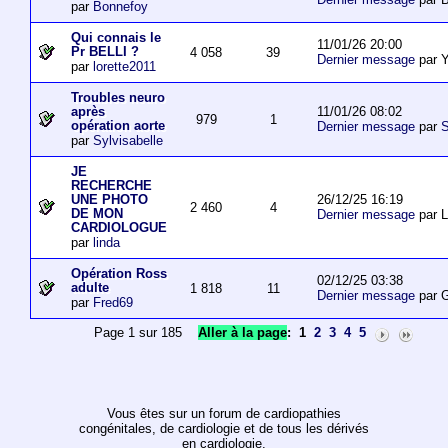
par
Bonnefoy
Qui connais le
11/01/26 20:00
Pr BELLI ?
4 058
39
Dernier message
par 
par
lorette2011
Troubles neuro
11/01/26 08:02
après
979
1
opération aorte
Dernier message
par
S
par
Sylvisabelle
JE
RECHERCHE
26/12/25 16:19
UNE PHOTO
2 460
4
DE MON
Dernier message
par L
CARDIOLOGUE
par
linda
Opération Ross
02/12/25 03:38
adulte
1 818
11
Dernier message
par 
par
Fred69
Page 1 sur 185
Aller à la page
:
1
2
3
4
5
Vous êtes sur un forum de cardiopathies
congénitales, de cardiologie et de tous les dérivés
en cardiologie.