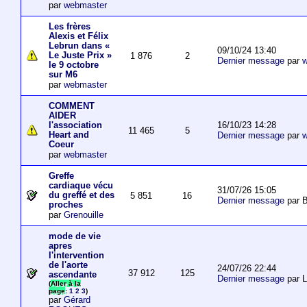
par
webmaster
Les frères
Alexis et Félix
Lebrun dans «
09/10/24 13:40
Le Juste Prix »
1 876
2
Dernier message
par
w
le 9 octobre
sur M6
par
webmaster
COMMENT
AIDER
16/10/23 14:28
l'association
11 465
5
Heart and
Dernier message
par
w
Coeur
par
webmaster
Greffe
cardiaque vécu
31/07/26 15:05
du greffé et des
5 851
16
Dernier message
par B
proches
par
Grenouille
mode de vie
apres
l'intervention
de l'aorte
24/07/26 22:44
37 912
125
ascendante
Dernier message
par 
(
Aller à la
page
:
1
2
3
)
par
Gérard