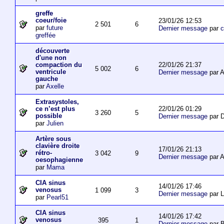
greffe
coeur/foie
23/01/26 12:53
2 501
6
par
future
Dernier message
par
c
greffée
découverte
d'une non
22/01/26 21:37
compaction du
5 002
6
ventricule
Dernier message
par 
gauche
par
Axelle
Extrasystoles,
22/01/26 01:29
ce n’est plus
3 260
5
possible
Dernier message
par D
par
Julien
Artère sous
clavière droite
17/01/26 21:13
rétro-
3 042
9
Dernier message
par 
oesophagienne
par
Mama
CIA sinus
14/01/26 17:46
venosus
1 099
3
Dernier message
par L
par
Pearl51
CIA sinus
14/01/26 17:42
venosus
395
1
Dernier message
par 