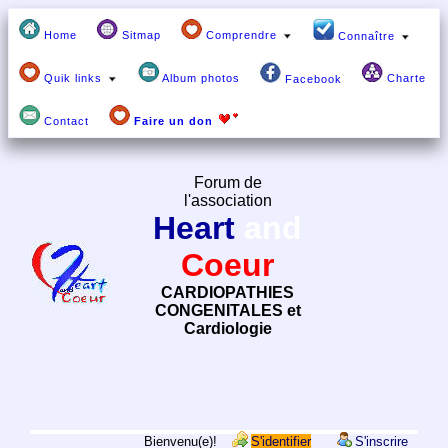
Home
Sitmap
Comprendre
Connaître
Quik links
Album photos
Charte
Facebook
Contact
Faire un don
Forum de
l'association
Heart
and
Coeur
CARDIOPATHIES
CONGENITALES et
Cardiologie
Bienvenu(e)!
S'identifier
S'inscrire