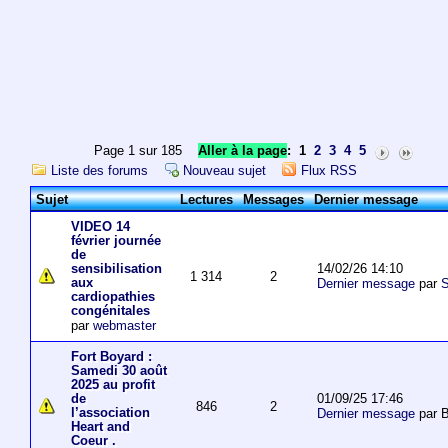
Page 1 sur 185
Aller à la page
:
1
2
3
4
5
Liste des forums
Nouveau sujet
Flux RSS
Sujet
Lectures
Messages
Dernier message
VIDEO 14
février journée
de
14/02/26 14:10
sensibilisation
1 314
2
aux
Dernier message
par
S
cardiopathies
congénitales
par
webmaster
Fort Boyard :
Samedi 30 août
2025 au profit
01/09/25 17:46
de
846
2
l’association
Dernier message
par 
Heart and
Coeur .