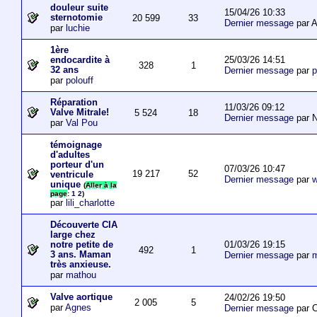
douleur suite
15/04/26 10:33
sternotomie
20 599
33
Dernier message
par A
par
luchie
1ère
25/03/26 14:51
endocardite à
328
1
32 ans
Dernier message
par
p
par
polouff
Réparation
11/03/26 09:12
Valve Mitrale!
5 524
18
Dernier message
par N
par
Val Pou
témoignage
d'adultes
porteur d'un
07/03/26 10:47
19 217
52
ventricule
Dernier message
par
w
unique
(
Aller à la
page
:
1
2
)
par
lili_charlotte
Découverte CIA
large chez
01/03/26 19:15
notre petite de
492
1
3 ans. Maman
Dernier message
par
m
très anxieuse.
par
mathou
Valve aortique
24/02/26 19:50
2 005
5
par
Agnes
Dernier message
par 