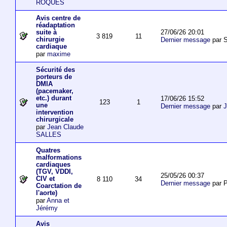
ROQUES
Avis centre de
réadaptation
27/06/26 20:01
suite à
3 819
11
chirurgie
Dernier message
par S
cardiaque
par
maxime
Sécurité des
porteurs de
DMIA
(pacemaker,
etc.) durant
17/06/26 15:52
123
1
une
Dernier message
par
J
intervention
chirurgicale
par
Jean Claude
SALLES
Quatres
malformations
cardiaques
(TGV, VDDI,
25/05/26 00:37
CIV et
8 110
34
Dernier message
par P
Coarctation de
l'aorte)
par
Anna et
Jérémy
Avis