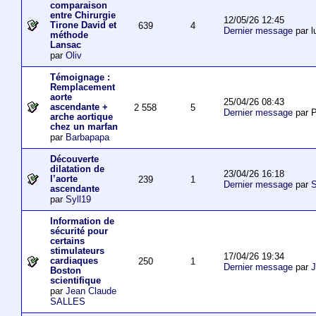
comparaison
entre Chirurgie
12/05/26 12:45
Tirone David et
639
4
Dernier message
par l
méthode
Lansac
par
Oliv
Témoignage :
Remplacement
aorte
25/04/26 08:43
ascendante +
2 558
5
Dernier message
par P
arche aortique
chez un marfan
par
Barbapapa
Découverte
dilatation de
23/04/26 16:18
l’aorte
239
1
Dernier message
par
S
ascendante
par
Syll19
Information de
sécurité pour
certains
stimulateurs
17/04/26 19:34
cardiaques
250
1
Dernier message
par
J
Boston
scientifique
par
Jean Claude
SALLES