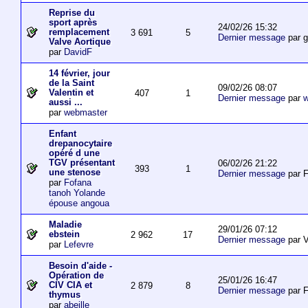
Reprise du
sport après
24/02/26 15:32
remplacement
3 691
5
Dernier message
par 
Valve Aortique
par
DavidF
14 février, jour
de la Saint
09/02/26 08:07
Valentin et
407
1
Dernier message
par
w
aussi ...
par
webmaster
Enfant
drepanocytaire
opéré d une
TGV présentant
06/02/26 21:22
393
1
une stenose
Dernier message
par F
par
Fofana
tanoh Yolande
épouse angoua
Maladie
29/01/26 07:12
ebstein
2 962
17
Dernier message
par V
par
Lefevre
Besoin d'aide -
Opération de
25/01/26 16:47
CIV CIA et
2 879
8
Dernier message
par F
thymus
par
abeille