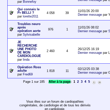
par
Bonnefoy
Qui connais le
11/01/26 20:00
Pr BELLI ?
4 058
39
Dernier message
par 
par
lorette2011
Troubles neuro
11/01/26 08:02
après
976
1
opération aorte
Dernier message
par
S
par
Sylvisabelle
JE
RECHERCHE
26/12/25 16:19
UNE PHOTO
2 460
4
DE MON
Dernier message
par L
CARDIOLOGUE
par
linda
Opération Ross
02/12/25 03:38
adulte
1 818
11
Dernier message
par 
par
Fred69
Page 1 sur 185
Aller à la page
:
1
2
3
4
5
Vous êtes sur un forum de cardiopathies
congénitales, de cardiologie et de tous les dérivés
en cardiologie.