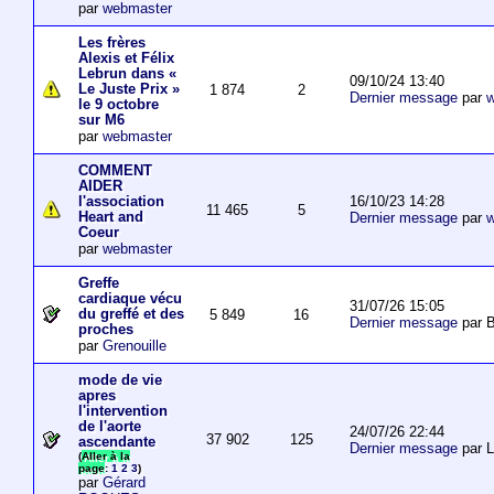
par
webmaster
Les frères
Alexis et Félix
Lebrun dans «
09/10/24 13:40
Le Juste Prix »
1 874
2
Dernier message
par
w
le 9 octobre
sur M6
par
webmaster
COMMENT
AIDER
16/10/23 14:28
l'association
11 465
5
Heart and
Dernier message
par
w
Coeur
par
webmaster
Greffe
cardiaque vécu
31/07/26 15:05
du greffé et des
5 849
16
Dernier message
par B
proches
par
Grenouille
mode de vie
apres
l'intervention
de l'aorte
24/07/26 22:44
37 902
125
ascendante
Dernier message
par 
(
Aller à la
page
:
1
2
3
)
par
Gérard