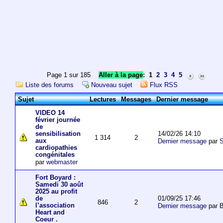
Page 1 sur 185
Aller à la page
:
1
2
3
4
5
Liste des forums
Nouveau sujet
Flux RSS
Sujet
Lectures
Messages
Dernier message
VIDEO 14
février journée
de
14/02/26 14:10
sensibilisation
1 314
2
aux
Dernier message
par
S
cardiopathies
congénitales
par
webmaster
Fort Boyard :
Samedi 30 août
2025 au profit
01/09/25 17:46
de
846
2
l’association
Dernier message
par 
Heart and
Coeur .