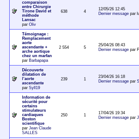
comparaison
entre Chirurgie
12/05/26 12:45
Tirone David et
638
4
Dernier message
par l
méthode
Lansac
par
Oliv
Témoignage :
Remplacement
aorte
25/04/26 08:43
ascendante +
2 554
5
Dernier message
par P
arche aortique
chez un marfan
par
Barbapapa
Découverte
dilatation de
23/04/26 16:18
l’aorte
239
1
Dernier message
par
S
ascendante
par
Syll19
Information de
sécurité pour
certains
stimulateurs
17/04/26 19:34
cardiaques
250
1
Dernier message
par
J
Boston
scientifique
par
Jean Claude
SALLES