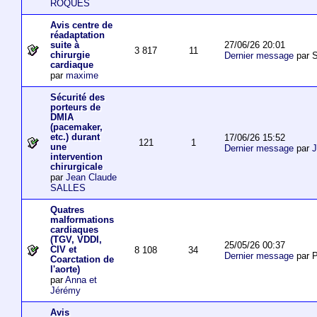
ROQUES
Avis centre de
réadaptation
27/06/26 20:01
suite à
3 817
11
chirurgie
Dernier message
par S
cardiaque
par
maxime
Sécurité des
porteurs de
DMIA
(pacemaker,
etc.) durant
17/06/26 15:52
121
1
une
Dernier message
par
J
intervention
chirurgicale
par
Jean Claude
SALLES
Quatres
malformations
cardiaques
(TGV, VDDI,
25/05/26 00:37
CIV et
8 108
34
Dernier message
par P
Coarctation de
l'aorte)
par
Anna et
Jérémy
Avis