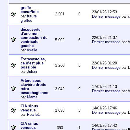
greffe
coeur/foie
23/01/26 12:53
2 501
6
par
future
Dernier message
par
c
greffée
découverte
d'une non
22/01/26 21:37
compaction du
5 002
6
ventricule
Dernier message
par 
gauche
par
Axelle
Extrasystoles,
22/01/26 01:29
ce n’est plus
3 260
5
possible
Dernier message
par D
par
Julien
Artère sous
clavière droite
17/01/26 21:13
rétro-
3 042
9
Dernier message
par 
oesophagienne
par
Mama
CIA sinus
14/01/26 17:46
venosus
1 098
3
Dernier message
par L
par
Pearl51
CIA sinus
14/01/26 17:42
venosus
393
1
Dernier message
par 