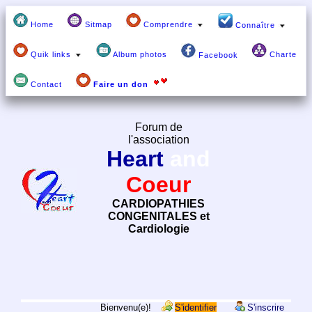
Home
Sitmap
Comprendre
Connaître
Quik links
Album photos
Charte
Facebook
Contact
Faire un don
Forum de
l'association
Heart
and
Coeur
CARDIOPATHIES
CONGENITALES et
Cardiologie
Bienvenu(e)!
S'identifier
S'inscrire