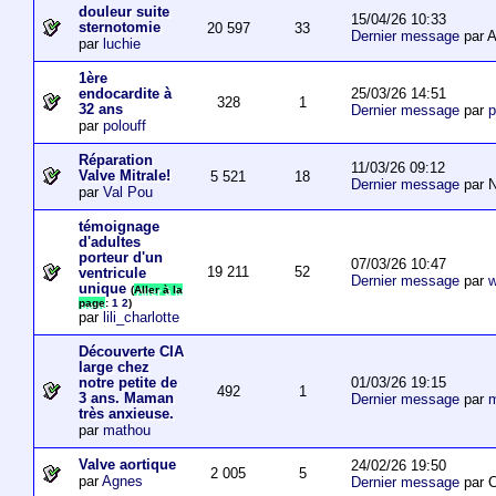
douleur suite
15/04/26 10:33
sternotomie
20 597
33
Dernier message
par A
par
luchie
1ère
25/03/26 14:51
endocardite à
328
1
32 ans
Dernier message
par
p
par
polouff
Réparation
11/03/26 09:12
Valve Mitrale!
5 521
18
Dernier message
par N
par
Val Pou
témoignage
d'adultes
porteur d'un
07/03/26 10:47
19 211
52
ventricule
Dernier message
par
w
unique
(
Aller à la
page
:
1
2
)
par
lili_charlotte
Découverte CIA
large chez
01/03/26 19:15
notre petite de
492
1
3 ans. Maman
Dernier message
par
m
très anxieuse.
par
mathou
Valve aortique
24/02/26 19:50
2 005
5
par
Agnes
Dernier message
par 