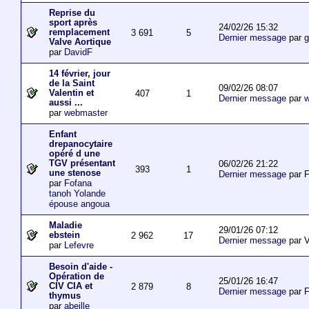
Reprise du
sport après
24/02/26 15:32
remplacement
3 691
5
Dernier message
par 
Valve Aortique
par
DavidF
14 février, jour
de la Saint
09/02/26 08:07
Valentin et
407
1
Dernier message
par
w
aussi ...
par
webmaster
Enfant
drepanocytaire
opéré d une
TGV présentant
06/02/26 21:22
393
1
une stenose
Dernier message
par F
par
Fofana
tanoh Yolande
épouse angoua
Maladie
29/01/26 07:12
ebstein
2 962
17
Dernier message
par V
par
Lefevre
Besoin d'aide -
Opération de
25/01/26 16:47
CIV CIA et
2 879
8
Dernier message
par F
thymus
par
abeille