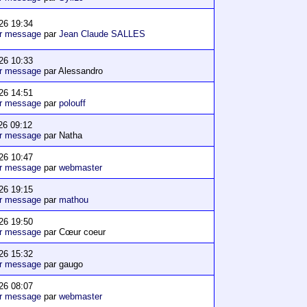
26 19:34
er message
par
Jean Claude SALLES
26 10:33
er message
par Alessandro
26 14:51
er message
par
polouff
26 09:12
er message
par Natha
26 10:47
er message
par
webmaster
26 19:15
er message
par
mathou
26 19:50
er message
par Cœur coeur
26 15:32
er message
par gaugo
26 08:07
er message
par
webmaster