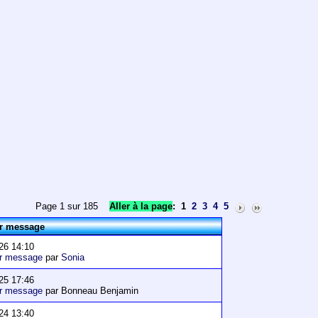
Page 1 sur 185
Aller à la page
:
1
2
3
4
5
er message
26 14:10
er message
par
Sonia
25 17:46
er message
par Bonneau Benjamin
24 13:40