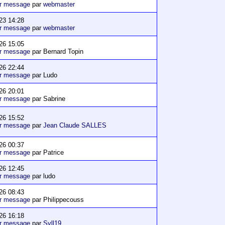
er message
par
webmaster
23 14:28
er message
par
webmaster
26 15:05
er message
par Bernard Topin
26 22:44
er message
par Ludo
26 20:01
er message
par Sabrine
26 15:52
er message
par
Jean Claude SALLES
26 00:37
er message
par Patrice
26 12:45
er message
par ludo
26 08:43
er message
par Philippecouss
26 16:18
er message
par
Syll19