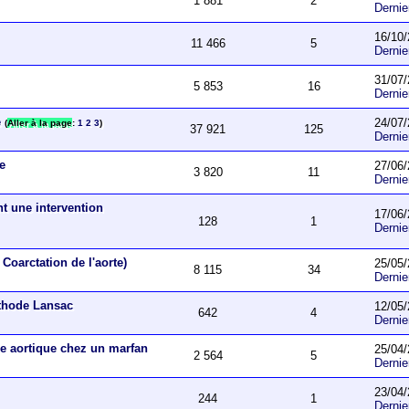
1 881
2
Derni
16/10/
11 466
5
Derni
31/07/
5 853
16
Derni
e
24/07/
(
Aller à la page
:
1
2
3
)
37 921
125
Derni
ue
27/06/
3 820
11
Derni
nt une intervention
17/06/
128
1
Derni
Coarctation de l'aorte)
25/05/
8 115
34
Derni
éthode Lansac
12/05/
642
4
Derni
e aortique chez un marfan
25/04/
2 564
5
Derni
23/04/
244
1
Derni