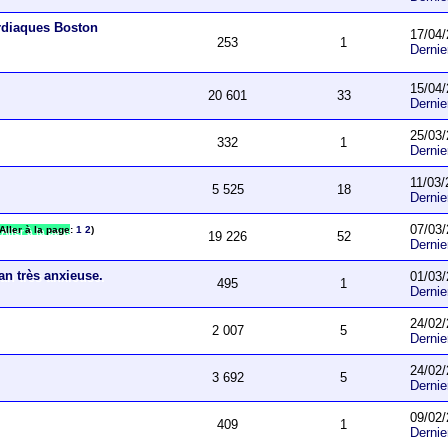
ardiaques Boston
17/04/
253
1
Derni
15/04/
20 601
33
Derni
25/03/
332
1
Derni
11/03/
5 525
18
Derni
07/03/
Aller à la page
:
1
2
)
19 226
52
Derni
an très anxieuse.
01/03/
495
1
Derni
24/02/
2 007
5
Derni
24/02/
3 692
5
Derni
09/02/
409
1
Derni