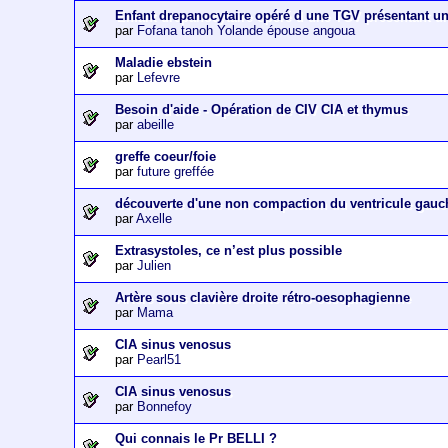
Enfant drepanocytaire opéré d une TGV présentant u
par
Fofana tanoh Yolande épouse angoua
Maladie ebstein
par
Lefevre
Besoin d'aide - Opération de CIV CIA et thymus
par
abeille
greffe coeur/foie
par
future greffée
découverte d'une non compaction du ventricule gauc
par
Axelle
Extrasystoles, ce n’est plus possible
par
Julien
Artère sous clavière droite rétro-oesophagienne
par
Mama
CIA sinus venosus
par
Pearl51
CIA sinus venosus
par
Bonnefoy
Qui connais le Pr BELLI ?