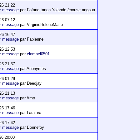
26 21:22
er message
par Fofana tanoh Yolande épouse angoua
26 07:12
er message
par VirginieHeleneMarie
26 16:47
er message
par Fabienne
26 12:53
er message
par
clomael0501
26 21:37
er message
par Anonymes
26 01:29
er message
par Deedjay
26 21:13
er message
par Amo
26 17:46
er message
par Laralara
26 17:42
er message
par Bonnefoy
26 20:00