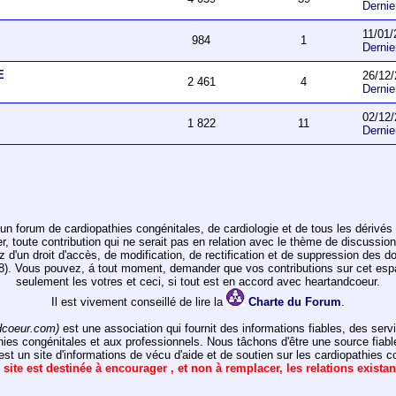
Derni
11/01/
984
1
Derni
E
26/12/
2 461
4
Derni
02/12/
1 822
11
Derni
un forum de cardiopathies congénitales, de cardiologie et de tous les dérivés 
toute contribution qui ne serait pas en relation avec le thème de discussion de
ez d'un droit d'accès, de modification, de rectification et de suppression des d
978). Vous pouvez, á tout moment, demander que vos contributions sur cet e
seulement les votres et ceci, si tout est en accord avec heartandcoeur.
Il est vivement conseillé de lire la
Charte du Forum
.
dcoeur.com)
est une association qui fournit des informations fiables, des ser
hies congénitales et aux professionnels. Nous tâchons d'être une source fiabl
st un site d'informations de vécu d'aide et de soutien sur les cardiopathies c
 site est destinée à encourager , et non à remplacer, les relations exista