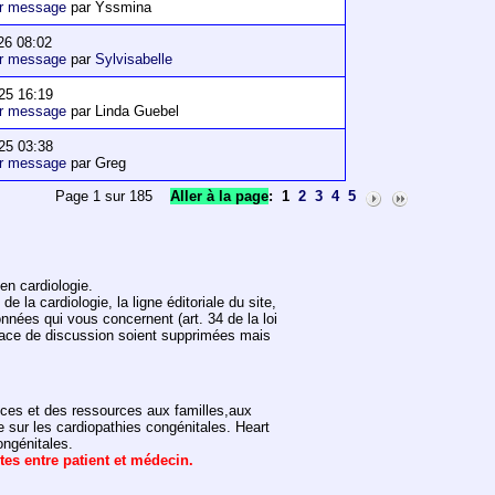
er message
par Yssmina
26 08:02
er message
par
Sylvisabelle
25 16:19
er message
par Linda Guebel
25 03:38
er message
par Greg
Page 1 sur 185
Aller à la page
:
1
2
3
4
5
en cardiologie.
 la cardiologie, la ligne éditoriale du site,
onnées qui vous concernent (art. 34 de la loi
space de discussion soient supprimées mais
vices et des ressources aux familles,aux
e sur les cardiopathies congénitales. Heart
ongénitales.
ntes entre patient et médecin.