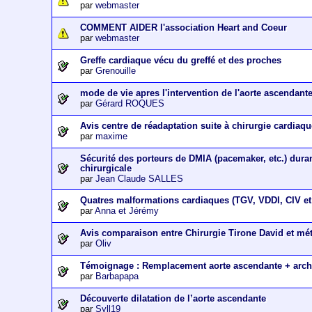
par
webmaster
COMMENT AIDER l'association Heart and Coeur
par
webmaster
Greffe cardiaque vécu du greffé et des proches
par
Grenouille
mode de vie apres l'intervention de l'aorte ascendant
par
Gérard ROQUES
Avis centre de réadaptation suite à chirurgie cardiaq
par
maxime
Sécurité des porteurs de DMIA (pacemaker, etc.) dura
chirurgicale
par
Jean Claude SALLES
Quatres malformations cardiaques (TGV, VDDI, CIV et 
par
Anna et Jérémy
Avis comparaison entre Chirurgie Tirone David et m
par
Oliv
Témoignage : Remplacement aorte ascendante + arch
par
Barbapapa
Découverte dilatation de l’aorte ascendante
par
Syll19