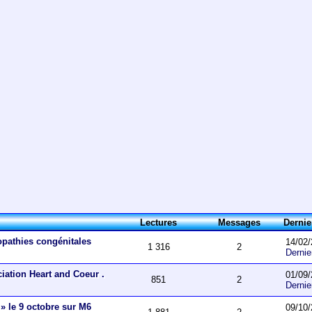
Lectures
Messages
Derni
opathies congénitales
14/02/
1 316
2
Derni
ciation Heart and Coeur .
01/09/
851
2
Derni
 » le 9 octobre sur M6
09/10/