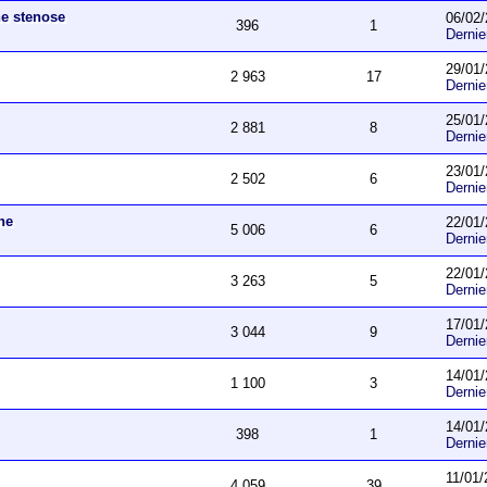
ne stenose
06/02/
396
1
Derni
29/01/
2 963
17
Derni
25/01/
2 881
8
Derni
23/01/
2 502
6
Derni
he
22/01/
5 006
6
Derni
22/01/
3 263
5
Derni
17/01/
3 044
9
Derni
14/01/
1 100
3
Derni
14/01/
398
1
Derni
11/01/
4 059
39