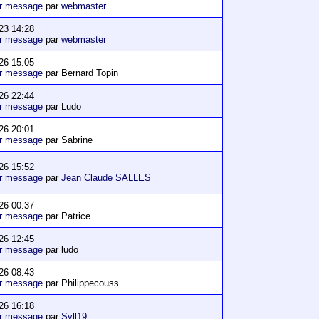
er message
par
webmaster
23 14:28
er message
par
webmaster
26 15:05
er message
par Bernard Topin
26 22:44
er message
par Ludo
26 20:01
er message
par Sabrine
26 15:52
er message
par
Jean Claude SALLES
26 00:37
er message
par Patrice
26 12:45
er message
par ludo
26 08:43
er message
par Philippecouss
26 16:18
er message
par
Syll19