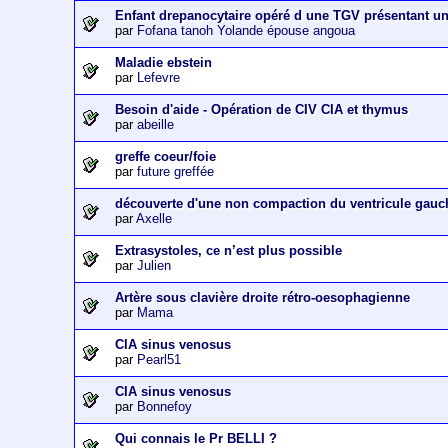
Enfant drepanocytaire opéré d une TGV présentant u
par
Fofana tanoh Yolande épouse angoua
Maladie ebstein
par
Lefevre
Besoin d'aide - Opération de CIV CIA et thymus
par
abeille
greffe coeur/foie
par
future greffée
découverte d'une non compaction du ventricule gauc
par
Axelle
Extrasystoles, ce n’est plus possible
par
Julien
Artère sous clavière droite rétro-oesophagienne
par
Mama
CIA sinus venosus
par
Pearl51
CIA sinus venosus
par
Bonnefoy
Qui connais le Pr BELLI ?