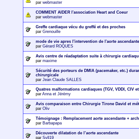
par
webmaster
COMMENT AIDER l'association Heart and Coeur
par
webmaster
Greffe cardiaque vécu du greffé et des proches
par
Grenouille
mode de vie apres l'intervention de l'aorte ascendant
par
Gérard ROQUES
Avis centre de réadaptation suite à chirurgie cardiaq
par
maxime
Sécurité des porteurs de DMIA (pacemaker, etc.) dura
chirurgicale
par
Jean Claude SALLES
Quatres malformations cardiaques (TGV, VDDI, CIV et 
par
Anna et Jérémy
Avis comparaison entre Chirurgie Tirone David et m
par
Oliv
Témoignage : Remplacement aorte ascendante + arch
par
Barbapapa
Découverte dilatation de l’aorte ascendante
par
Syll19