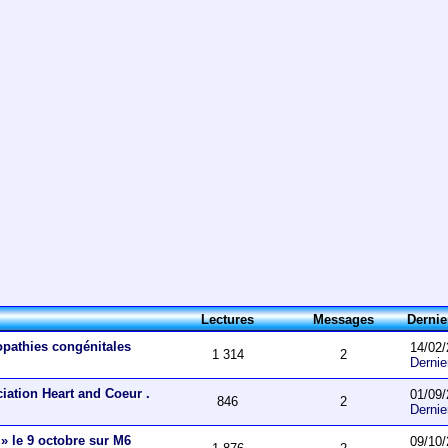
Lectures
Messages
Derni
opathies congénitales
14/02/
1 314
2
Derni
ciation Heart and Coeur .
01/09/
846
2
Derni
 » le 9 octobre sur M6
09/10/