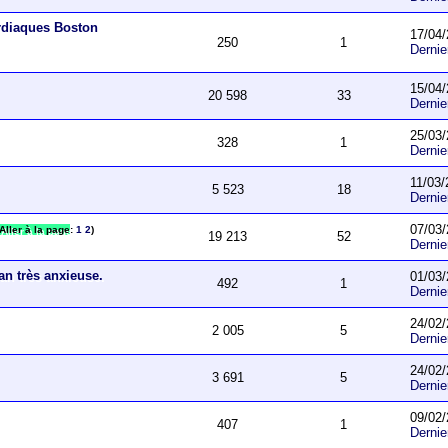
ardiaques Boston
17/04/
250
1
Derni
15/04/
20 598
33
Derni
25/03/
328
1
Derni
11/03/
5 523
18
Derni
07/03/
Aller à la page
:
1
2
)
19 213
52
Derni
an très anxieuse.
01/03/
492
1
Derni
24/02/
2 005
5
Derni
24/02/
3 691
5
Derni
09/02/
407
1
Derni