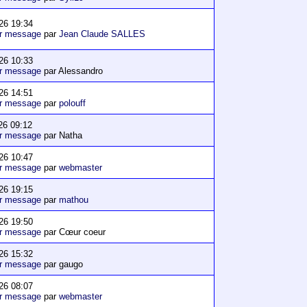
26 19:34
er message
par
Jean Claude SALLES
26 10:33
er message
par Alessandro
26 14:51
er message
par
polouff
26 09:12
er message
par Natha
26 10:47
er message
par
webmaster
26 19:15
er message
par
mathou
26 19:50
er message
par Cœur coeur
26 15:32
er message
par gaugo
26 08:07
er message
par
webmaster