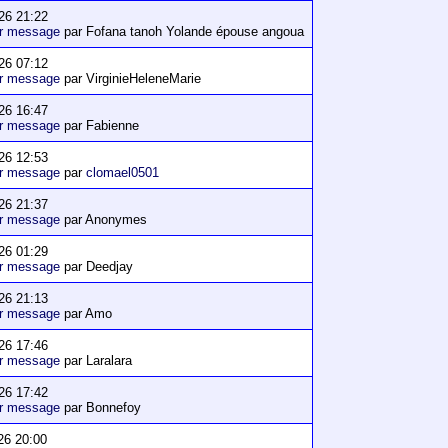
26 21:22
er message
par Fofana tanoh Yolande épouse angoua
26 07:12
er message
par VirginieHeleneMarie
26 16:47
er message
par Fabienne
26 12:53
er message
par
clomael0501
26 21:37
er message
par Anonymes
26 01:29
er message
par Deedjay
26 21:13
er message
par Amo
26 17:46
er message
par Laralara
26 17:42
er message
par Bonnefoy
26 20:00