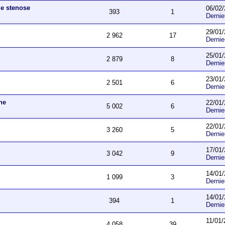
ne stenose
06/02/
393
1
Derni
29/01/
2 962
17
Derni
25/01/
2 879
8
Derni
23/01/
2 501
6
Derni
he
22/01/
5 002
6
Derni
22/01/
3 260
5
Derni
17/01/
3 042
9
Derni
14/01/
1 099
3
Derni
14/01/
394
1
Derni
11/01/
4 058
39