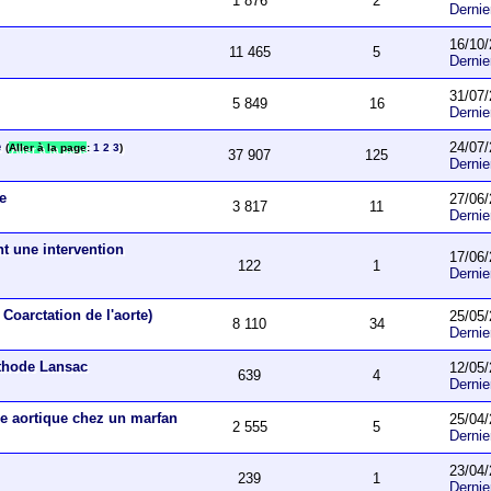
1 876
2
Derni
16/10/
11 465
5
Derni
31/07/
5 849
16
Derni
e
24/07/
(
Aller à la page
:
1
2
3
)
37 907
125
Derni
ue
27/06/
3 817
11
Derni
nt une intervention
17/06/
122
1
Derni
Coarctation de l'aorte)
25/05/
8 110
34
Derni
éthode Lansac
12/05/
639
4
Derni
e aortique chez un marfan
25/04/
2 555
5
Derni
23/04/
239
1
Derni