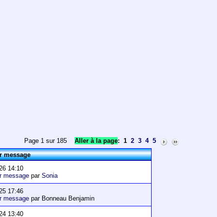
Page 1 sur 185
Aller à la page
:
1
2
3
4
5
er message
26 14:10
er message
par
Sonia
25 17:46
er message
par Bonneau Benjamin
24 13:40