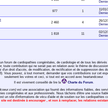
Derni
11/01/
977
1
Derni
E
26/12/
2 460
4
Derni
02/12/
1 818
11
Derni
un forum de cardiopathies congénitales, de cardiologie et de tous les dérivés 
toute contribution qui ne serait pas en relation avec le thème de discussion de
ez d'un droit d'accès, de modification, de rectification et de suppression des d
978). Vous pouvez, á tout moment, demander que vos contributions sur cet e
seulement les votres et ceci, si tout est en accord avec heartandcoeur.
Il est vivement conseillé de lire la
Charte du Forum
.
dcoeur.com)
est une association qui fournit des informations fiables, des ser
hies congénitales et aux professionnels. Nous tâchons d'être une source fiabl
st un site d'informations de vécu d'aide et de soutien sur les cardiopathies c
 site est destinée à encourager , et non à remplacer, les relations exista