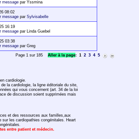
er message
par Yssmina
26 08:02
er message
par
Sylvisabelle
25 16:19
er message
par Linda Guebel
25 03:38
er message
par Greg
Page 1 sur 185
Aller à la page
:
1
2
3
4
5
en cardiologie.
 la cardiologie, la ligne éditoriale du site,
onnées qui vous concernent (art. 34 de la loi
space de discussion soient supprimées mais
vices et des ressources aux familles,aux
e sur les cardiopathies congénitales. Heart
ongénitales.
ntes entre patient et médecin.