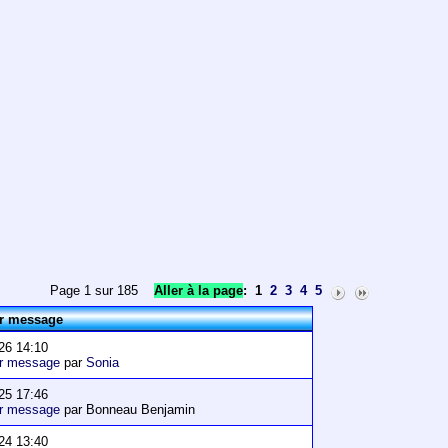
Page 1 sur 185
Aller à la page
:
1
2
3
4
5
er message
26 14:10
er message
par
Sonia
25 17:46
er message
par Bonneau Benjamin
24 13:40