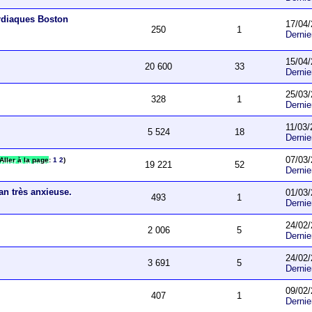
ardiaques Boston
17/04/
250
1
Derni
15/04/
20 600
33
Derni
25/03/
328
1
Derni
11/03/
5 524
18
Derni
07/03/
Aller à la page
:
1
2
)
19 221
52
Derni
an très anxieuse.
01/03/
493
1
Derni
24/02/
2 006
5
Derni
24/02/
3 691
5
Derni
09/02/
407
1
Derni