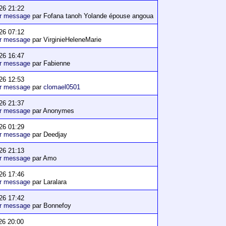
26 21:22
er message
par Fofana tanoh Yolande épouse angoua
26 07:12
er message
par VirginieHeleneMarie
26 16:47
er message
par Fabienne
26 12:53
er message
par
clomael0501
26 21:37
er message
par Anonymes
26 01:29
er message
par Deedjay
26 21:13
er message
par Amo
26 17:46
er message
par Laralara
26 17:42
er message
par Bonnefoy
26 20:00