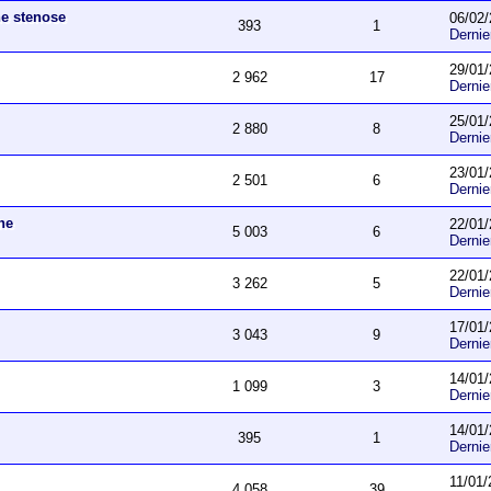
ne stenose
06/02/
393
1
Derni
29/01/
2 962
17
Derni
25/01/
2 880
8
Derni
23/01/
2 501
6
Derni
he
22/01/
5 003
6
Derni
22/01/
3 262
5
Derni
17/01/
3 043
9
Derni
14/01/
1 099
3
Derni
14/01/
395
1
Derni
11/01/
4 058
39