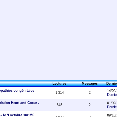
Lectures
Messages
Derni
opathies congénitales
14/02/
1 314
2
Derni
ciation Heart and Coeur .
01/09/
848
2
Derni
 » le 9 octobre sur M6
09/10/