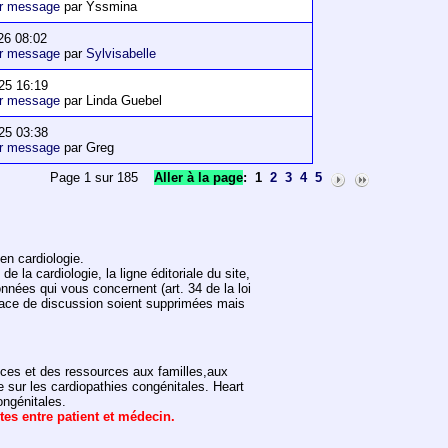
er message
par Yssmina
26 08:02
er message
par
Sylvisabelle
25 16:19
er message
par Linda Guebel
25 03:38
er message
par Greg
Page 1 sur 185
Aller à la page
:
1
2
3
4
5
en cardiologie.
 la cardiologie, la ligne éditoriale du site,
onnées qui vous concernent (art. 34 de la loi
space de discussion soient supprimées mais
vices et des ressources aux familles,aux
e sur les cardiopathies congénitales. Heart
ongénitales.
ntes entre patient et médecin.