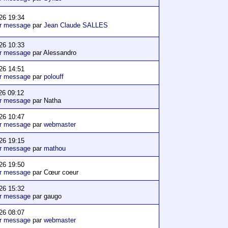
26 19:34
er message
par
Jean Claude SALLES
26 10:33
er message
par Alessandro
26 14:51
er message
par
polouff
26 09:12
er message
par Natha
26 10:47
er message
par
webmaster
26 19:15
er message
par
mathou
26 19:50
er message
par Cœur coeur
26 15:32
er message
par gaugo
26 08:07
er message
par
webmaster