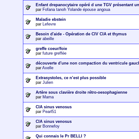
Enfant drepanocytaire opéré d une TGV présentant u
par
Fofana tanoh Yolande épouse angoua
Maladie ebstein
par
Lefevre
Besoin d'aide - Opération de CIV CIA et thymus
par
abeille
greffe coeur/foie
par
future greffée
découverte d'une non compaction du ventricule gauc
par
Axelle
Extrasystoles, ce n’est plus possible
par
Julien
Artère sous clavière droite rétro-oesophagienne
par
Mama
CIA sinus venosus
par
Pearl51
CIA sinus venosus
par
Bonnefoy
Qui connais le Pr BELLI ?