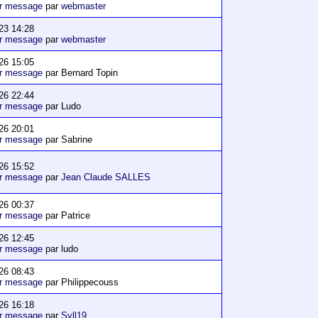
er message
par
webmaster
23 14:28
er message
par
webmaster
26 15:05
er message
par Bernard Topin
26 22:44
er message
par Ludo
26 20:01
er message
par Sabrine
26 15:52
er message
par
Jean Claude SALLES
26 00:37
er message
par Patrice
26 12:45
er message
par ludo
26 08:43
er message
par Philippecouss
26 16:18
er message
par
Syll19