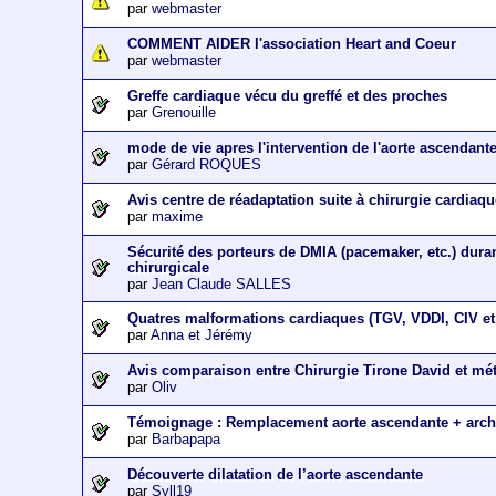
par
webmaster
COMMENT AIDER l'association Heart and Coeur
par
webmaster
Greffe cardiaque vécu du greffé et des proches
par
Grenouille
mode de vie apres l'intervention de l'aorte ascendant
par
Gérard ROQUES
Avis centre de réadaptation suite à chirurgie cardiaq
par
maxime
Sécurité des porteurs de DMIA (pacemaker, etc.) dura
chirurgicale
par
Jean Claude SALLES
Quatres malformations cardiaques (TGV, VDDI, CIV et 
par
Anna et Jérémy
Avis comparaison entre Chirurgie Tirone David et m
par
Oliv
Témoignage : Remplacement aorte ascendante + arch
par
Barbapapa
Découverte dilatation de l’aorte ascendante
par
Syll19