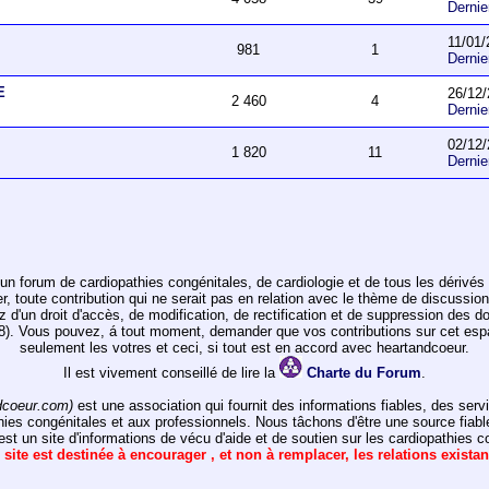
Derni
11/01/
981
1
Derni
E
26/12/
2 460
4
Derni
02/12/
1 820
11
Derni
un forum de cardiopathies congénitales, de cardiologie et de tous les dérivés 
toute contribution qui ne serait pas en relation avec le thème de discussion de
ez d'un droit d'accès, de modification, de rectification et de suppression des d
978). Vous pouvez, á tout moment, demander que vos contributions sur cet e
seulement les votres et ceci, si tout est en accord avec heartandcoeur.
Il est vivement conseillé de lire la
Charte du Forum
.
dcoeur.com)
est une association qui fournit des informations fiables, des ser
hies congénitales et aux professionnels. Nous tâchons d'être une source fiabl
st un site d'informations de vécu d'aide et de soutien sur les cardiopathies c
 site est destinée à encourager , et non à remplacer, les relations exista