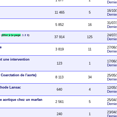
1 877
2
Derni
16/10/
11 465
5
Derni
31/07/
5 852
16
Derni
e
24/07/
(
Aller à la page
:
1
2
3
)
37 914
125
Derni
ue
27/06/
3 819
11
Derni
nt une intervention
17/06/
123
1
Derni
Coarctation de l'aorte)
25/05/
8 113
34
Derni
éthode Lansac
12/05/
640
4
Derni
e aortique chez un marfan
25/04/
2 561
5
Derni
23/04/
240
1
Derni