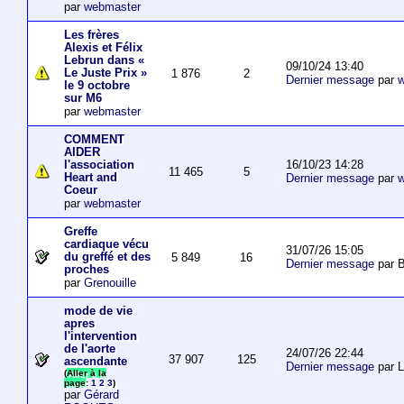
par
webmaster
Les frères
Alexis et Félix
Lebrun dans «
09/10/24 13:40
Le Juste Prix »
1 876
2
Dernier message
par
w
le 9 octobre
sur M6
par
webmaster
COMMENT
AIDER
16/10/23 14:28
l'association
11 465
5
Heart and
Dernier message
par
w
Coeur
par
webmaster
Greffe
cardiaque vécu
31/07/26 15:05
du greffé et des
5 849
16
Dernier message
par B
proches
par
Grenouille
mode de vie
apres
l'intervention
de l'aorte
24/07/26 22:44
37 907
125
ascendante
Dernier message
par 
(
Aller à la
page
:
1
2
3
)
par
Gérard