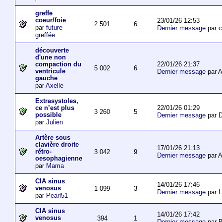
greffe
coeur/foie
23/01/26 12:53
2 501
6
par
future
Dernier message
par
c
greffée
découverte
d'une non
22/01/26 21:37
compaction du
5 002
6
ventricule
Dernier message
par 
gauche
par
Axelle
Extrasystoles,
22/01/26 01:29
ce n’est plus
3 260
5
possible
Dernier message
par D
par
Julien
Artère sous
clavière droite
17/01/26 21:13
rétro-
3 042
9
Dernier message
par 
oesophagienne
par
Mama
CIA sinus
14/01/26 17:46
venosus
1 099
3
Dernier message
par L
par
Pearl51
CIA sinus
14/01/26 17:42
venosus
394
1
Dernier message
par 