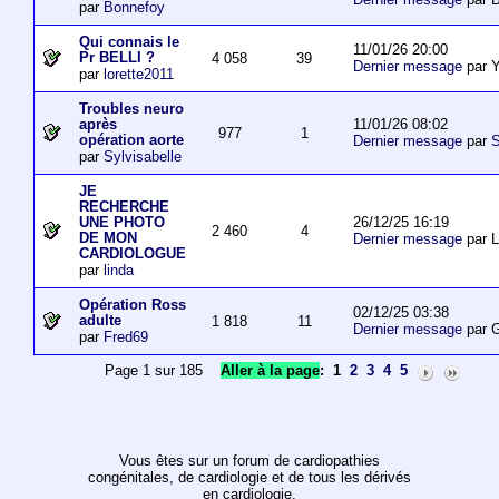
par
Bonnefoy
Qui connais le
11/01/26 20:00
Pr BELLI ?
4 058
39
Dernier message
par 
par
lorette2011
Troubles neuro
11/01/26 08:02
après
977
1
opération aorte
Dernier message
par
S
par
Sylvisabelle
JE
RECHERCHE
26/12/25 16:19
UNE PHOTO
2 460
4
DE MON
Dernier message
par L
CARDIOLOGUE
par
linda
Opération Ross
02/12/25 03:38
adulte
1 818
11
Dernier message
par 
par
Fred69
Page 1 sur 185
Aller à la page
:
1
2
3
4
5
Vous êtes sur un forum de cardiopathies
congénitales, de cardiologie et de tous les dérivés
en cardiologie.