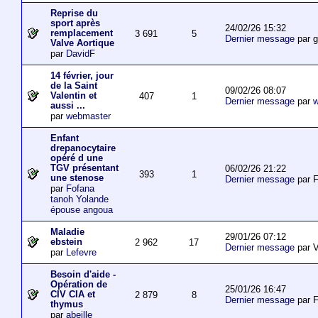
Reprise du
sport après
24/02/26 15:32
remplacement
3 691
5
Dernier message
par 
Valve Aortique
par
DavidF
14 février, jour
de la Saint
09/02/26 08:07
Valentin et
407
1
Dernier message
par
w
aussi ...
par
webmaster
Enfant
drepanocytaire
opéré d une
TGV présentant
06/02/26 21:22
393
1
une stenose
Dernier message
par F
par
Fofana
tanoh Yolande
épouse angoua
Maladie
29/01/26 07:12
ebstein
2 962
17
Dernier message
par V
par
Lefevre
Besoin d'aide -
Opération de
25/01/26 16:47
CIV CIA et
2 879
8
Dernier message
par F
thymus
par
abeille