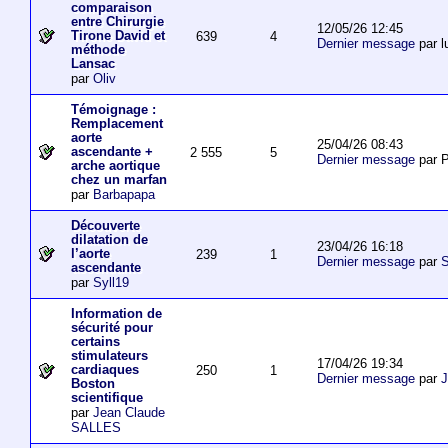
comparaison
entre Chirurgie
12/05/26 12:45
Tirone David et
639
4
Dernier message
par l
méthode
Lansac
par
Oliv
Témoignage :
Remplacement
aorte
25/04/26 08:43
ascendante +
2 555
5
Dernier message
par P
arche aortique
chez un marfan
par
Barbapapa
Découverte
dilatation de
23/04/26 16:18
l’aorte
239
1
Dernier message
par
S
ascendante
par
Syll19
Information de
sécurité pour
certains
stimulateurs
17/04/26 19:34
cardiaques
250
1
Dernier message
par
J
Boston
scientifique
par
Jean Claude
SALLES