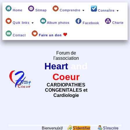
Home
Sitmap
Comprendre
Connaître
Quik links
Album photos
Charte
Facebook
Contact
Faire un don
Forum de
l'association
Heart
and
Coeur
CARDIOPATHIES
CONGENITALES et
Cardiologie
Bienvenu(e)!
S'identifier
S'inscrire