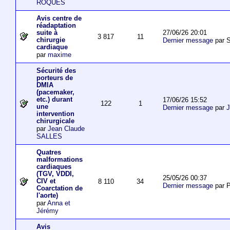
ROQUES
Avis centre de
réadaptation
27/06/26 20:01
suite à
3 817
11
chirurgie
Dernier message
par S
cardiaque
par
maxime
Sécurité des
porteurs de
DMIA
(pacemaker,
etc.) durant
17/06/26 15:52
122
1
une
Dernier message
par
J
intervention
chirurgicale
par
Jean Claude
SALLES
Quatres
malformations
cardiaques
(TGV, VDDI,
25/05/26 00:37
CIV et
8 110
34
Dernier message
par P
Coarctation de
l'aorte)
par
Anna et
Jérémy
Avis