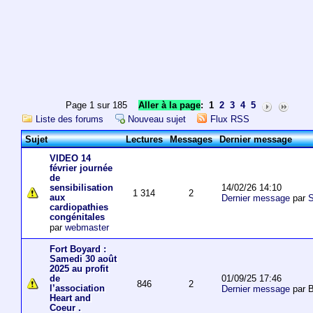
Page 1 sur 185
Aller à la page
:
1
2
3
4
5
Liste des forums
Nouveau sujet
Flux RSS
Sujet
Lectures
Messages
Dernier message
VIDEO 14
février journée
de
14/02/26 14:10
sensibilisation
1 314
2
aux
Dernier message
par
S
cardiopathies
congénitales
par
webmaster
Fort Boyard :
Samedi 30 août
2025 au profit
01/09/25 17:46
de
846
2
l’association
Dernier message
par 
Heart and
Coeur .