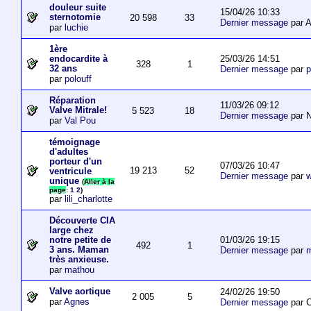
douleur suite
15/04/26 10:33
sternotomie
20 598
33
Dernier message
par A
par
luchie
1ère
25/03/26 14:51
endocardite à
328
1
32 ans
Dernier message
par
p
par
polouff
Réparation
11/03/26 09:12
Valve Mitrale!
5 523
18
Dernier message
par N
par
Val Pou
témoignage
d'adultes
porteur d'un
07/03/26 10:47
19 213
52
ventricule
Dernier message
par
w
unique
(
Aller à la
page
:
1
2
)
par
lili_charlotte
Découverte CIA
large chez
01/03/26 19:15
notre petite de
492
1
3 ans. Maman
Dernier message
par
m
très anxieuse.
par
mathou
Valve aortique
24/02/26 19:50
2 005
5
par
Agnes
Dernier message
par 