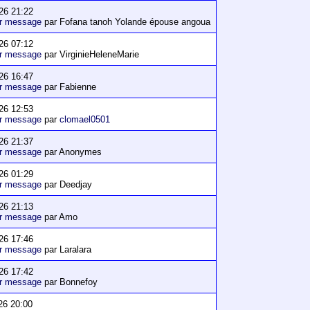
26 21:22
er message
par Fofana tanoh Yolande épouse angoua
26 07:12
er message
par VirginieHeleneMarie
26 16:47
er message
par Fabienne
26 12:53
er message
par
clomael0501
26 21:37
er message
par Anonymes
26 01:29
er message
par Deedjay
26 21:13
er message
par Amo
26 17:46
er message
par Laralara
26 17:42
er message
par Bonnefoy
26 20:00