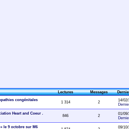
Lectures
Messages
Derni
opathies congénitales
14/02/
1 314
2
Derni
ciation Heart and Coeur .
01/09/
846
2
Derni
 » le 9 octobre sur M6
09/10/