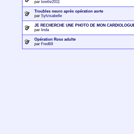
par
lorette2011
Troubles neuro après opération aorte
par
Sylvisabelle
JE RECHERCHE UNE PHOTO DE MON CARDIOLOGU
par
linda
Opération Ross adulte
par
Fred69
Vous êtes sur 
Un modérateur est susceptible de supprimer, 
ou qui serait contraire à la loi.Vous dispos
"Informatique et Libertés" du 6 janvier 1
Heart and Coeur
(http://www.heartan
adultes, aux enfants atteints de cardiopat
and Coeur e
L'information diffusée sur le