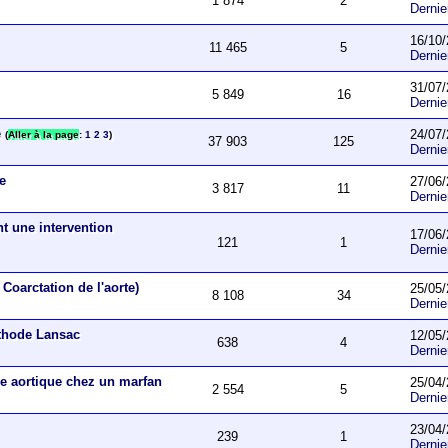
1 874
2
Derni
16/10/
11 465
5
Derni
31/07/
5 849
16
Derni
e
24/07/
(
Aller à la page
:
1
2
3
)
37 903
125
Derni
ue
27/06/
3 817
11
Derni
nt une intervention
17/06/
121
1
Derni
Coarctation de l'aorte)
25/05/
8 108
34
Derni
éthode Lansac
12/05/
638
4
Derni
e aortique chez un marfan
25/04/
2 554
5
Derni
23/04/
239
1
Derni