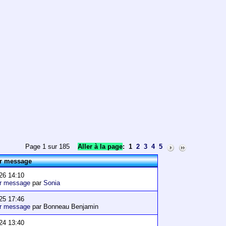
Page 1 sur 185
Aller à la page
:
1
2
3
4
5
er message
26 14:10
er message
par
Sonia
25 17:46
er message
par Bonneau Benjamin
24 13:40