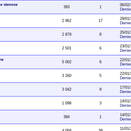
ne stenose
06/02/
393
1
Derni
29/01/
2 962
17
Derni
25/01/
2 879
8
Derni
23/01/
2 501
6
Derni
he
22/01/
5 002
6
Derni
22/01/
3 260
5
Derni
17/01/
3 042
9
Derni
14/01/
1 098
3
Derni
14/01/
394
1
Derni
11/01/
4 058
39