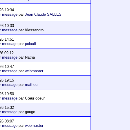
26 19:34
er message
par
Jean Claude SALLES
26 10:33
er message
par Alessandro
26 14:51
er message
par
polouff
26 09:12
er message
par Natha
26 10:47
er message
par
webmaster
26 19:15
er message
par
mathou
26 19:50
er message
par Cœur coeur
26 15:32
er message
par gaugo
26 08:07
er message
par
webmaster