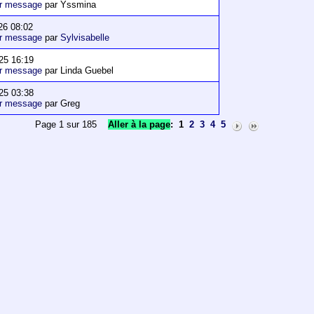
er message
par Yssmina
26 08:02
er message
par
Sylvisabelle
25 16:19
er message
par Linda Guebel
25 03:38
er message
par Greg
Page 1 sur 185
Aller à la page
:
1
2
3
4
5
en cardiologie.
 la cardiologie, la ligne éditoriale du site,
onnées qui vous concernent (art. 34 de la loi
space de discussion soient supprimées mais
vices et des ressources aux familles,aux
e sur les cardiopathies congénitales. Heart
ongénitales.
ntes entre patient et médecin.