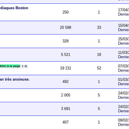
ardiaques Boston
17/04/
250
1
Derni
15/04/
20 598
33
Derni
25/03/
328
1
Derni
11/03/
5 521
18
Derni
07/03/
Aller à la page
:
1
2
)
19 211
52
Derni
an très anxieuse.
01/03/
492
1
Derni
24/02/
2 005
5
Derni
24/02/
3 691
5
Derni
09/02/
407
1
Derni