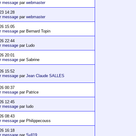
er message
par
webmaster
23 14:28
er message
par
webmaster
26 15:05
er message
par Bernard Topin
26 22:44
er message
par Ludo
26 20:01
er message
par Sabrine
26 15:52
er message
par
Jean Claude SALLES
26 00:37
er message
par Patrice
26 12:45
er message
par ludo
26 08:43
er message
par Philippecouss
26 16:18
er message
par
Syll19