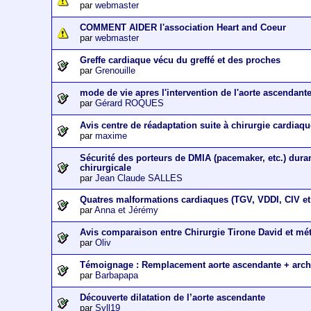
par
webmaster
COMMENT AIDER l'association Heart and Coeur
par
webmaster
Greffe cardiaque vécu du greffé et des proches
par
Grenouille
mode de vie apres l'intervention de l'aorte ascendant
par
Gérard ROQUES
Avis centre de réadaptation suite à chirurgie cardiaq
par
maxime
Sécurité des porteurs de DMIA (pacemaker, etc.) dura
chirurgicale
par
Jean Claude SALLES
Quatres malformations cardiaques (TGV, VDDI, CIV et 
par
Anna et Jérémy
Avis comparaison entre Chirurgie Tirone David et m
par
Oliv
Témoignage : Remplacement aorte ascendante + arch
par
Barbapapa
Découverte dilatation de l’aorte ascendante
par
Syll19