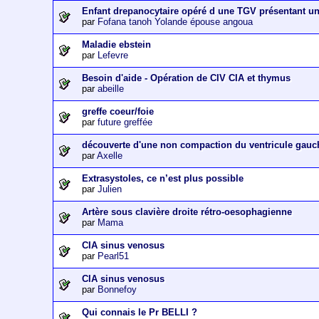
Enfant drepanocytaire opéré d une TGV présentant u
par
Fofana tanoh Yolande épouse angoua
Maladie ebstein
par
Lefevre
Besoin d'aide - Opération de CIV CIA et thymus
par
abeille
greffe coeur/foie
par
future greffée
découverte d'une non compaction du ventricule gauc
par
Axelle
Extrasystoles, ce n’est plus possible
par
Julien
Artère sous clavière droite rétro-oesophagienne
par
Mama
CIA sinus venosus
par
Pearl51
CIA sinus venosus
par
Bonnefoy
Qui connais le Pr BELLI ?