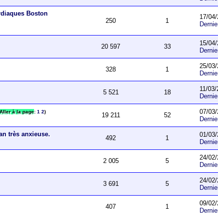
ardiaques Boston
17/04/
250
1
Derni
15/04/
20 597
33
Derni
25/03/
328
1
Derni
11/03/
5 521
18
Derni
07/03/
Aller à la page
:
1
2
)
19 211
52
Derni
an très anxieuse.
01/03/
492
1
Derni
24/02/
2 005
5
Derni
24/02/
3 691
5
Derni
09/02/
407
1
Derni