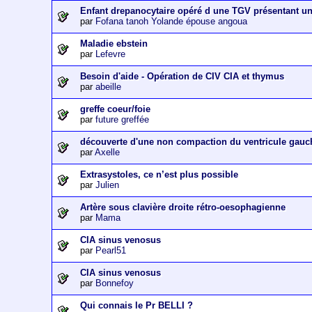
Enfant drepanocytaire opéré d une TGV présentant u
par
Fofana tanoh Yolande épouse angoua
Maladie ebstein
par
Lefevre
Besoin d'aide - Opération de CIV CIA et thymus
par
abeille
greffe coeur/foie
par
future greffée
découverte d'une non compaction du ventricule gauc
par
Axelle
Extrasystoles, ce n’est plus possible
par
Julien
Artère sous clavière droite rétro-oesophagienne
par
Mama
CIA sinus venosus
par
Pearl51
CIA sinus venosus
par
Bonnefoy
Qui connais le Pr BELLI ?