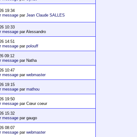
26 19:34
er message
par
Jean Claude SALLES
26 10:33
er message
par Alessandro
26 14:51
er message
par
polouff
26 09:12
er message
par Natha
26 10:47
er message
par
webmaster
26 19:15
er message
par
mathou
26 19:50
er message
par Cœur coeur
26 15:32
er message
par gaugo
26 08:07
er message
par
webmaster