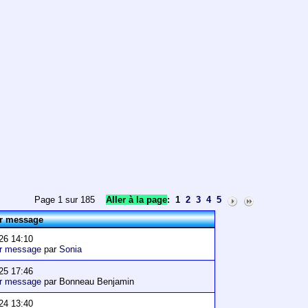
Page 1 sur 185
Aller à la page
:
1
2
3
4
5
er message
26 14:10
er message
par
Sonia
25 17:46
er message
par Bonneau Benjamin
24 13:40