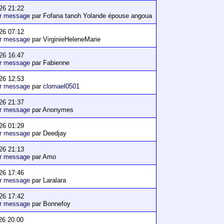
26 21:22
er message
par Fofana tanoh Yolande épouse angoua
26 07:12
er message
par VirginieHeleneMarie
26 16:47
er message
par Fabienne
26 12:53
er message
par
clomael0501
26 21:37
er message
par Anonymes
26 01:29
er message
par Deedjay
26 21:13
er message
par Amo
26 17:46
er message
par Laralara
26 17:42
er message
par Bonnefoy
26 20:00