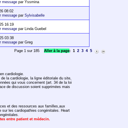
er message
par Yssmina
26 08:02
er message
par
Sylvisabelle
25 16:19
er message
par Linda Guebel
25 03:38
er message
par Greg
Page 1 sur 185
Aller à la page
:
1
2
3
4
5
en cardiologie.
 la cardiologie, la ligne éditoriale du site,
onnées qui vous concernent (art. 34 de la loi
space de discussion soient supprimées mais
vices et des ressources aux familles,aux
e sur les cardiopathies congénitales. Heart
ongénitales.
ntes entre patient et médecin.