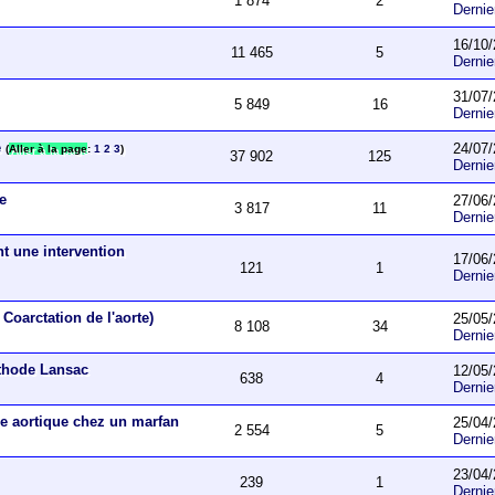
1 874
2
Derni
16/10/
11 465
5
Derni
31/07/
5 849
16
Derni
e
24/07/
(
Aller à la page
:
1
2
3
)
37 902
125
Derni
ue
27/06/
3 817
11
Derni
nt une intervention
17/06/
121
1
Derni
Coarctation de l'aorte)
25/05/
8 108
34
Derni
éthode Lansac
12/05/
638
4
Derni
e aortique chez un marfan
25/04/
2 554
5
Derni
23/04/
239
1
Derni