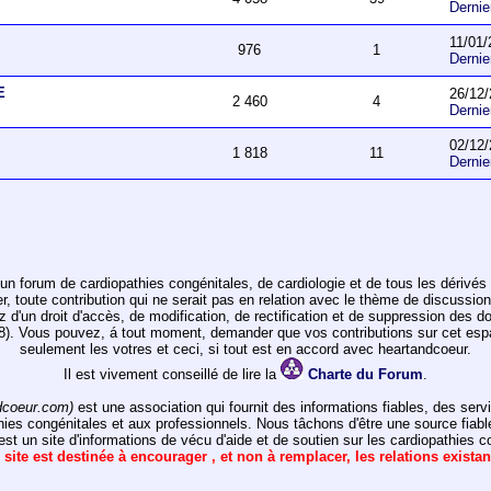
Derni
11/01/
976
1
Derni
E
26/12/
2 460
4
Derni
02/12/
1 818
11
Derni
un forum de cardiopathies congénitales, de cardiologie et de tous les dérivés 
toute contribution qui ne serait pas en relation avec le thème de discussion de
ez d'un droit d'accès, de modification, de rectification et de suppression des d
978). Vous pouvez, á tout moment, demander que vos contributions sur cet e
seulement les votres et ceci, si tout est en accord avec heartandcoeur.
Il est vivement conseillé de lire la
Charte du Forum
.
dcoeur.com)
est une association qui fournit des informations fiables, des ser
hies congénitales et aux professionnels. Nous tâchons d'être une source fiabl
st un site d'informations de vécu d'aide et de soutien sur les cardiopathies c
 site est destinée à encourager , et non à remplacer, les relations exista