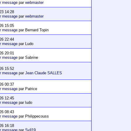
er message
par
webmaster
23 14:28
er message
par
webmaster
26 15:05
er message
par Bernard Topin
26 22:44
er message
par Ludo
26 20:01
er message
par Sabrine
26 15:52
er message
par
Jean Claude SALLES
26 00:37
er message
par Patrice
26 12:45
er message
par ludo
26 08:43
er message
par Philippecouss
26 16:18
er message
par
Syll19