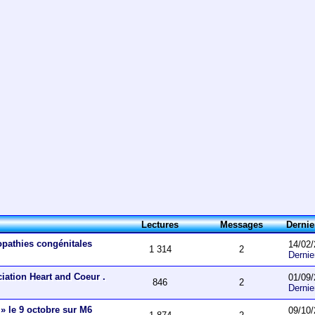
Lectures
Messages
Derni
opathies congénitales
14/02/
1 314
2
Derni
ciation Heart and Coeur .
01/09/
846
2
Derni
 » le 9 octobre sur M6
09/10/