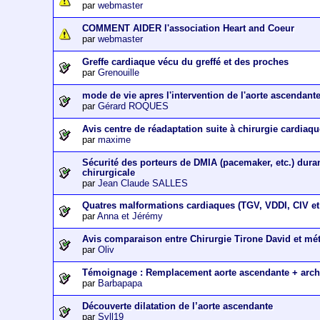
par
webmaster
COMMENT AIDER l'association Heart and Coeur
par
webmaster
Greffe cardiaque vécu du greffé et des proches
par
Grenouille
mode de vie apres l'intervention de l'aorte ascendant
par
Gérard ROQUES
Avis centre de réadaptation suite à chirurgie cardiaq
par
maxime
Sécurité des porteurs de DMIA (pacemaker, etc.) dura
chirurgicale
par
Jean Claude SALLES
Quatres malformations cardiaques (TGV, VDDI, CIV et 
par
Anna et Jérémy
Avis comparaison entre Chirurgie Tirone David et m
par
Oliv
Témoignage : Remplacement aorte ascendante + arch
par
Barbapapa
Découverte dilatation de l’aorte ascendante
par
Syll19