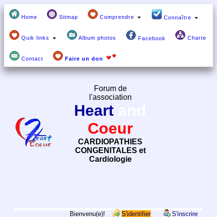
Home
Sitmap
Comprendre
Connaître
Quik links
Album photos
Charte
Facebook
Contact
Faire un don
Forum de
l'association
Heart
and
Coeur
CARDIOPATHIES
CONGENITALES et
Cardiologie
Bienvenu(e)!
S'identifier
S'inscrire