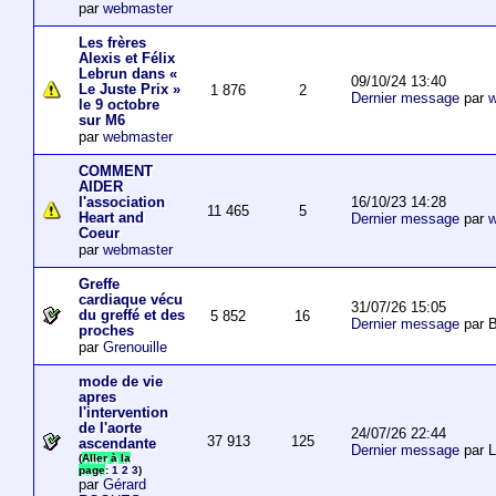
par
webmaster
Les frères
Alexis et Félix
Lebrun dans «
09/10/24 13:40
Le Juste Prix »
1 876
2
Dernier message
par
w
le 9 octobre
sur M6
par
webmaster
COMMENT
AIDER
16/10/23 14:28
l'association
11 465
5
Heart and
Dernier message
par
w
Coeur
par
webmaster
Greffe
cardiaque vécu
31/07/26 15:05
du greffé et des
5 852
16
Dernier message
par B
proches
par
Grenouille
mode de vie
apres
l'intervention
de l'aorte
24/07/26 22:44
37 913
125
ascendante
Dernier message
par 
(
Aller à la
page
:
1
2
3
)
par
Gérard