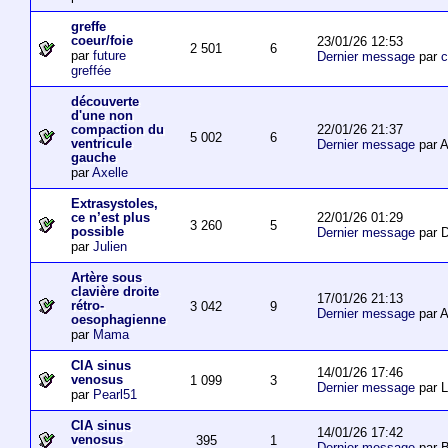
greffe
coeur/foie
23/01/26 12:53
2 501
6
par
future
Dernier message
par
c
greffée
découverte
d'une non
22/01/26 21:37
compaction du
5 002
6
ventricule
Dernier message
par 
gauche
par
Axelle
Extrasystoles,
22/01/26 01:29
ce n’est plus
3 260
5
possible
Dernier message
par D
par
Julien
Artère sous
clavière droite
17/01/26 21:13
rétro-
3 042
9
Dernier message
par 
oesophagienne
par
Mama
CIA sinus
14/01/26 17:46
venosus
1 099
3
Dernier message
par L
par
Pearl51
CIA sinus
14/01/26 17:42
venosus
395
1
Dernier message
par 