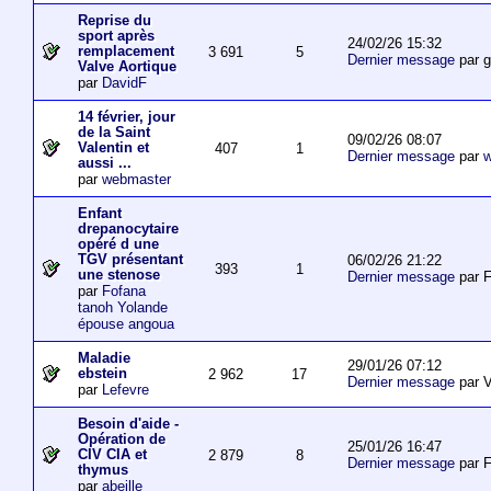
Reprise du
sport après
24/02/26 15:32
remplacement
3 691
5
Dernier message
par 
Valve Aortique
par
DavidF
14 février, jour
de la Saint
09/02/26 08:07
Valentin et
407
1
Dernier message
par
w
aussi ...
par
webmaster
Enfant
drepanocytaire
opéré d une
TGV présentant
06/02/26 21:22
393
1
une stenose
Dernier message
par F
par
Fofana
tanoh Yolande
épouse angoua
Maladie
29/01/26 07:12
ebstein
2 962
17
Dernier message
par V
par
Lefevre
Besoin d'aide -
Opération de
25/01/26 16:47
CIV CIA et
2 879
8
Dernier message
par F
thymus
par
abeille