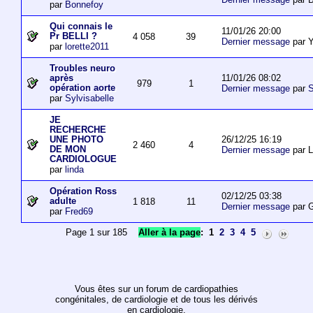
par
Bonnefoy
Qui connais le
11/01/26 20:00
Pr BELLI ?
4 058
39
Dernier message
par 
par
lorette2011
Troubles neuro
11/01/26 08:02
après
979
1
opération aorte
Dernier message
par
S
par
Sylvisabelle
JE
RECHERCHE
26/12/25 16:19
UNE PHOTO
2 460
4
DE MON
Dernier message
par L
CARDIOLOGUE
par
linda
Opération Ross
02/12/25 03:38
adulte
1 818
11
Dernier message
par 
par
Fred69
Page 1 sur 185
Aller à la page
:
1
2
3
4
5
Vous êtes sur un forum de cardiopathies
congénitales, de cardiologie et de tous les dérivés
en cardiologie.