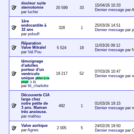
douleur suite
15/04/26 10:33
sternotomie
20 599
33
Dernier message
par A
par
luchie
1ère
25/03/26 14:51
endocardite à
328
1
32 ans
Dernier message
par
p
par
polouff
Réparation
11/03/26 09:12
Valve Mitrale!
5 524
18
Dernier message
par N
par
Val Pou
témoignage
d'adultes
porteur d'un
07/03/26 10:47
19 217
52
ventricule
Dernier message
par
w
unique
(
Aller à la
page
:
1
2
)
par
lili_charlotte
Découverte CIA
large chez
01/03/26 19:15
notre petite de
492
1
3 ans. Maman
Dernier message
par
m
très anxieuse.
par
mathou
Valve aortique
24/02/26 19:50
2 005
5
par
Agnes
Dernier message
par 