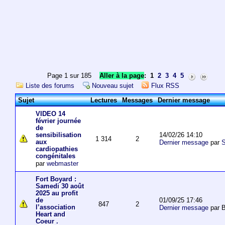
Page 1 sur 185
Aller à la page
:
1
2
3
4
5
Liste des forums
Nouveau sujet
Flux RSS
Sujet
Lectures
Messages
Dernier message
VIDEO 14
février journée
de
14/02/26 14:10
sensibilisation
1 314
2
aux
Dernier message
par
S
cardiopathies
congénitales
par
webmaster
Fort Boyard :
Samedi 30 août
2025 au profit
01/09/25 17:46
de
847
2
l’association
Dernier message
par 
Heart and
Coeur .