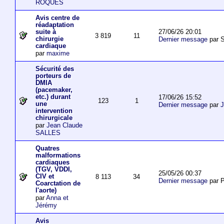
ROQUES
Avis centre de
réadaptation
27/06/26 20:01
suite à
3 819
11
chirurgie
Dernier message
par S
cardiaque
par
maxime
Sécurité des
porteurs de
DMIA
(pacemaker,
etc.) durant
17/06/26 15:52
123
1
une
Dernier message
par
J
intervention
chirurgicale
par
Jean Claude
SALLES
Quatres
malformations
cardiaques
(TGV, VDDI,
25/05/26 00:37
CIV et
8 113
34
Dernier message
par P
Coarctation de
l'aorte)
par
Anna et
Jérémy
Avis