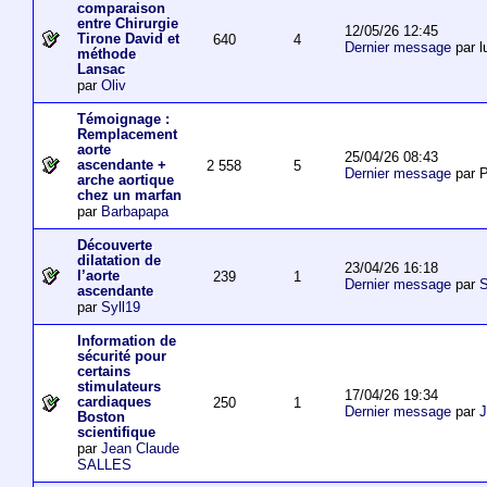
comparaison
entre Chirurgie
12/05/26 12:45
Tirone David et
640
4
Dernier message
par l
méthode
Lansac
par
Oliv
Témoignage :
Remplacement
aorte
25/04/26 08:43
ascendante +
2 558
5
Dernier message
par P
arche aortique
chez un marfan
par
Barbapapa
Découverte
dilatation de
23/04/26 16:18
l’aorte
239
1
Dernier message
par
S
ascendante
par
Syll19
Information de
sécurité pour
certains
stimulateurs
17/04/26 19:34
cardiaques
250
1
Dernier message
par
J
Boston
scientifique
par
Jean Claude
SALLES