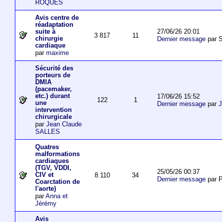
ROQUES
Avis centre de
réadaptation
27/06/26 20:01
suite à
3 817
11
chirurgie
Dernier message
par S
cardiaque
par
maxime
Sécurité des
porteurs de
DMIA
(pacemaker,
etc.) durant
17/06/26 15:52
122
1
une
Dernier message
par
J
intervention
chirurgicale
par
Jean Claude
SALLES
Quatres
malformations
cardiaques
(TGV, VDDI,
25/05/26 00:37
CIV et
8 110
34
Dernier message
par P
Coarctation de
l'aorte)
par
Anna et
Jérémy
Avis