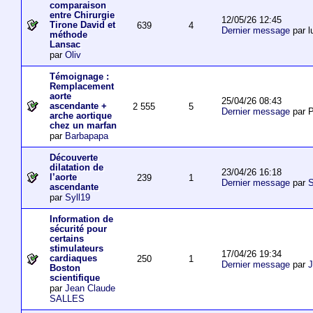
comparaison
entre Chirurgie
12/05/26 12:45
Tirone David et
639
4
Dernier message
par l
méthode
Lansac
par
Oliv
Témoignage :
Remplacement
aorte
25/04/26 08:43
ascendante +
2 555
5
Dernier message
par P
arche aortique
chez un marfan
par
Barbapapa
Découverte
dilatation de
23/04/26 16:18
l’aorte
239
1
Dernier message
par
S
ascendante
par
Syll19
Information de
sécurité pour
certains
stimulateurs
17/04/26 19:34
cardiaques
250
1
Dernier message
par
J
Boston
scientifique
par
Jean Claude
SALLES