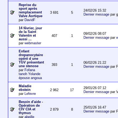
Reprise du
sport après
24/02/26 15:32
remplacement
3 691
5
Dernier message
par 
Valve Aortique
par
DavidF
14 février, jour
de la Saint
09/02/26 08:07
Valentin et
407
1
Dernier message
par
w
aussi ...
par
webmaster
Enfant
drepanocytaire
opéré d une
TGV présentant
06/02/26 21:22
393
1
une stenose
Dernier message
par F
par
Fofana
tanoh Yolande
épouse angoua
Maladie
29/01/26 07:12
ebstein
2 962
17
Dernier message
par V
par
Lefevre
Besoin d'aide -
Opération de
25/01/26 16:47
CIV CIA et
2 879
8
Dernier message
par F
thymus
par
abeille