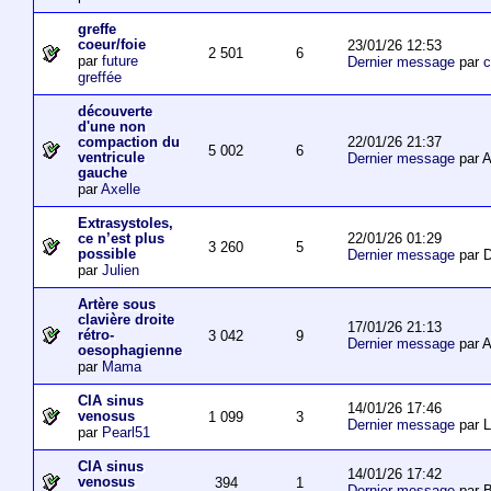
greffe
coeur/foie
23/01/26 12:53
2 501
6
par
future
Dernier message
par
c
greffée
découverte
d'une non
22/01/26 21:37
compaction du
5 002
6
ventricule
Dernier message
par 
gauche
par
Axelle
Extrasystoles,
22/01/26 01:29
ce n’est plus
3 260
5
possible
Dernier message
par D
par
Julien
Artère sous
clavière droite
17/01/26 21:13
rétro-
3 042
9
Dernier message
par 
oesophagienne
par
Mama
CIA sinus
14/01/26 17:46
venosus
1 099
3
Dernier message
par L
par
Pearl51
CIA sinus
14/01/26 17:42
venosus
394
1
Dernier message
par 