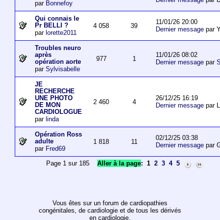
par
Bonnefoy
Qui connais le
11/01/26 20:00
Pr BELLI ?
4 058
39
Dernier message
par 
par
lorette2011
Troubles neuro
11/01/26 08:02
après
977
1
opération aorte
Dernier message
par
S
par
Sylvisabelle
JE
RECHERCHE
26/12/25 16:19
UNE PHOTO
2 460
4
DE MON
Dernier message
par L
CARDIOLOGUE
par
linda
Opération Ross
02/12/25 03:38
adulte
1 818
11
Dernier message
par 
par
Fred69
Page 1 sur 185
Aller à la page
:
1
2
3
4
5
Vous êtes sur un forum de cardiopathies
congénitales, de cardiologie et de tous les dérivés
en cardiologie.