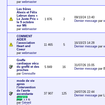
par
webmaster
Les frères
Alexis et Félix
Lebrun dans «
09/10/24 13:40
Le Juste Prix »
1 876
2
Dernier message
par
w
le 9 octobre
sur M6
par
webmaster
COMMENT
AIDER
16/10/23 14:28
l'association
11 465
5
Heart and
Dernier message
par
w
Coeur
par
webmaster
Greffe
cardiaque vécu
31/07/26 15:05
du greffé et des
5 849
16
Dernier message
par B
proches
par
Grenouille
mode de vie
apres
l'intervention
de l'aorte
24/07/26 22:44
37 907
125
ascendante
Dernier message
par 
(
Aller à la
page
:
1
2
3
)
par
Gérard