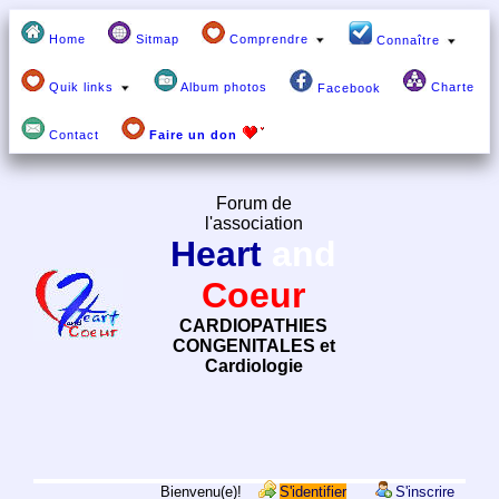
Home
Sitmap
Comprendre
Connaître
Quik links
Album photos
Charte
Facebook
Contact
Faire un don
Forum de
l'association
Heart
and
Coeur
CARDIOPATHIES
CONGENITALES et
Cardiologie
Bienvenu(e)!
S'identifier
S'inscrire