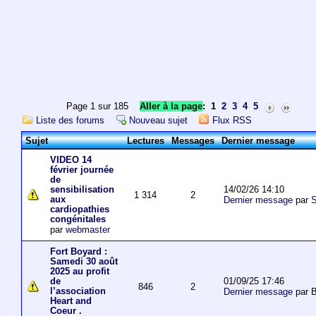
Page 1 sur 185
Aller à la page
:
1
2
3
4
5
Liste des forums
Nouveau sujet
Flux RSS
Sujet
Lectures
Messages
Dernier message
VIDEO 14
février journée
de
14/02/26 14:10
sensibilisation
1 314
2
aux
Dernier message
par
S
cardiopathies
congénitales
par
webmaster
Fort Boyard :
Samedi 30 août
2025 au profit
01/09/25 17:46
de
846
2
l’association
Dernier message
par 
Heart and
Coeur .