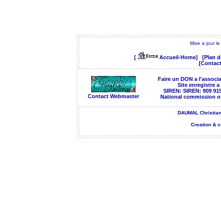
Mise a jour l
[
Accueil-Home]
[Plan d
[Contact
Faire un DON a l'associ
Site enregistre 
SIREN:
SIREN: 909 915
Contact Webmaster
National commission o
DAUMAL Christian
Creation & 