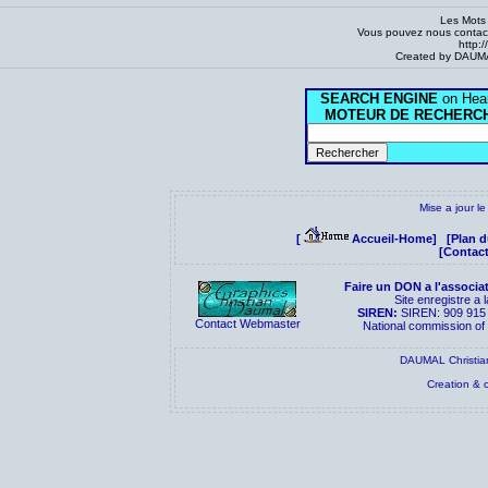
Les Mots
Vous pouvez nous contacte
http:
Created by DAUMAL
SEARCH ENGINE
on Hear
MOTEUR DE RECHERC
Mise a jour l
[
Accueil-Home]
[Plan d
[Contact
Faire un DON a l'associa
Site enregistre a
SIREN:
SIREN: 909 915
Contact Webmaster
National commission o
DAUMAL Christian
Creation & 