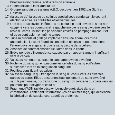
l'électrocardiogramme, soit la tension artérielle.
Communication inter-auriculaire.
Groupe sanguin du système A.B.O. découvert en 1902 par Sturli et
Castello
(faisceau de) faisceau de cellules spécialisées conduisant le courant
électrique entre les oreillettes et les ventricules.
Une des deux cavités inférieures du coeur. Le droit envoie le sang non
oxygéné vers les poumons et le gauche envoie le sang oxygéné vers le
reste du corps. Ils sont les principales cavités de pompage du coeur et
elles se contractent en même temps.
Tube minuscule et grillagé implanté dans une artère lors d'une
angioplastie. Le stent fournit la contention nécessaire pour maintenir
l'artère ouverte et garantir que le sang circule dans celle-ci.
Absence de contractions ventriculaires dans le coeur.
Brève période d'inconscience causée par un apport sanguin insuffisant
vers le cerveau.
Vaisseau ramenant au cœur le sang appauvri en oxygène
Protéine du sang qui emprisonne les cellules du sang et d'autres
substances lors de la coagulation sanguine.
Feuillets constituant les valves.
Vaisseau sanguin qui transporte le sang du coeur vers les diverses
parties du corps. Elles transportent habituellement du sang oxygéné —
sauf la pulmonaire, qui transporte du sang non oxygéné du coeur vers les
poumons pour oxygéner celui-ci.
Fragment d'ADN (acide désoxyribo-nucléique), situé dans un
chromosome, contenant l'information (co-de ou message) qui déclenche
la fabrication de substances, appelées protéines.