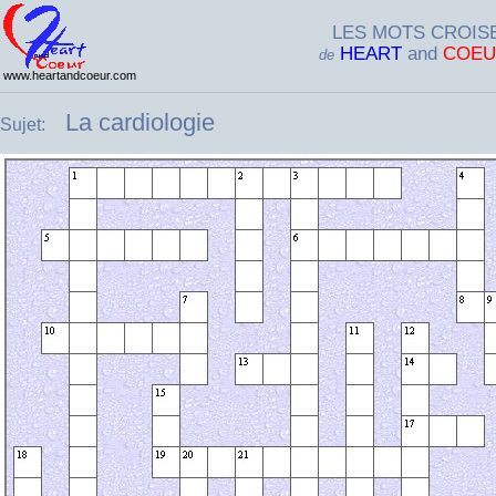
LES MOTS CROIS
HEART
and
COEU
de
www.heartandcoeur.com
La cardiologie
Sujet: