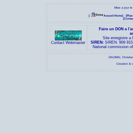
Mise a jour l
[
Accueil-Home]
[Plan
[Contac
Faire un DON a l'a
a
Site enregistre a
SIREN:
SIREN: 909 915
Contact Webmaster
National commission o
DAUMAL Christian
Creation & 