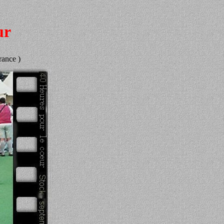
ur
rance )