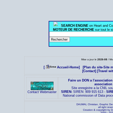
SEARCH ENGINE
on Heart and Co
MOTEUR DE RECHERCHE
sur tout le 
Mise a jour le
2026-08
/ Mo
[
Accueil-Home]
[Plan du site-Site 
[Contact]
[Travel wi
Faire un DON a l'associatio
association
Site enregistre a la CNIL s
SIREN:
SIREN: 909 915 613 -
SIR
Contact Webmaster
National commission of Data pro
DAUMAL Christian, Graphic De
all right res
Creation & copyright by 
2000 - 20