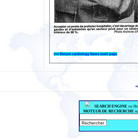
<<< Return cardiology News main page
w
SEARCH ENGINE
on He
MOTEUR DE RECHERCHE
s