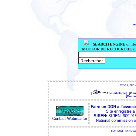
w
SEARCH ENGINE
on He
MOTEUR DE RECHERCHE
s
Mise a jour 
[
Accueil-Home]
[Plan
[Contac
Faire un DON a l'associ
Site enregistre 
SIREN:
SIREN: 909 915
Contact Webmaster
National commission 
DAUMAL Christian