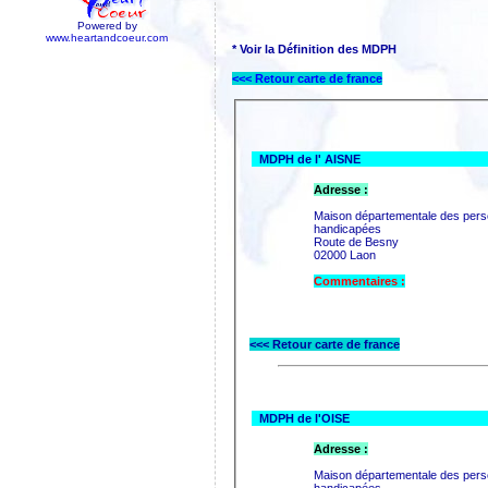
Powered by
www.heartandcoeur.com
* Voir la Définition des MDPH
<<< Retour carte de france
MDPH de l' AISNE
Adresse :
Maison départementale des per
handicapées
Route de Besny
02000 Laon
Commentaires :
<<< Retour carte de france
MDPH de l'OISE
Adresse :
Maison départementale des per
handicapées